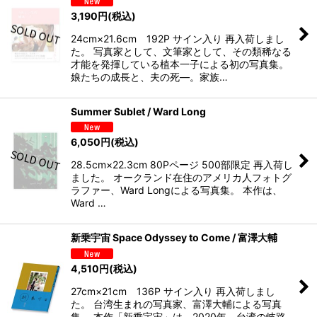
3,190
円
(税込)
24cm×21.6cm 192P サイン入り 再入荷しまし
た。 写真家として、文筆家として、その類稀なる
才能を発揮している植本一子による初の写真集。
娘たちの成長と、夫の死―。家族…
Summer Sublet / Ward Long
6,050
円
(税込)
28.5cm×22.3cm 80Pページ 500部限定 再入荷し
ました。 オークランド在住のアメリカ人フォトグ
ラファー、Ward Longによる写真集。 本作は、
Ward …
新乗宇宙 Space Odyssey to Come / 富澤大輔
4,510
円
(税込)
27cm×21cm 136P サイン入り 再入荷しまし
た。 台湾生まれの写真家、富澤大輔による写真
集。 本作「新乗宇宙」は、2020年、台湾の岐路