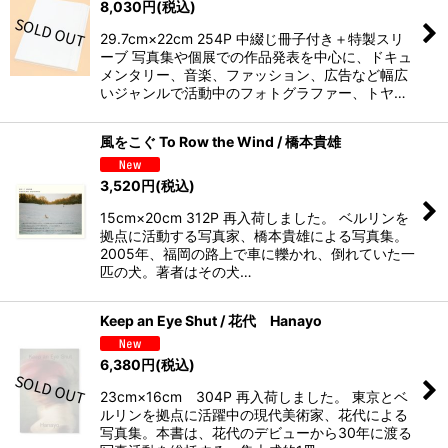
8,030
円
(税込)
29.7cm×22cm 254P 中綴じ冊子付き＋特製スリ
ーブ 写真集や個展での作品発表を中心に、ドキュ
メンタリー、音楽、ファッション、広告など幅広
いジャンルで活動中のフォトグラファー、トヤ…
風をこぐ To Row the Wind / 橋本貴雄
3,520
円
(税込)
15cm×20cm 312P 再入荷しました。 ベルリンを
拠点に活動する写真家、橋本貴雄による写真集。
2005年、福岡の路上で車に轢かれ、倒れていた一
匹の犬。著者はその犬…
Keep an Eye Shut / 花代 Hanayo
6,380
円
(税込)
23cm×16cm 304P 再入荷しました。 東京とベ
ルリンを拠点に活躍中の現代美術家、花代による
写真集。本書は、花代のデビューから30年に渡る