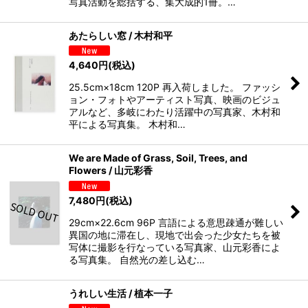
写真活動を総括する、集大成的1冊。…
あたらしい窓 / 木村和平
4,640
円
(税込)
25.5cm×18cm 120P 再入荷しました。 ファッシ
ョン・フォトやアーティスト写真、映画のビジュ
アルなど、多岐にわたり活躍中の写真家、木村和
平による写真集。 木村和…
We are Made of Grass, Soil, Trees, and
Flowers / 山元彩香
7,480
円
(税込)
29cm×22.6cm 96P 言語による意思疎通が難しい
異国の地に滞在し、現地で出会った少女たちを被
写体に撮影を行なっている写真家、山元彩香によ
る写真集。 自然光の差し込む…
うれしい生活 / 植本一子