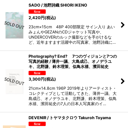
SADO / 池野詩織 SHIORI IKENO
2,420
円
(税込)
23cm×15cm 48P 400部限定 サイン入り あい
みょんやGEZANのCDジャケット写真や、
UNDERCOVERのルック撮影などを手がけるな
ど、近年ますます活躍中の写真家、池野詩織に…
Photography? End? 7つのヴィジョンと7つの
写真的経験 / 薄井一議、大島成己、オノデラユ
キ、北野謙、鈴木理策、似鳥水禧、濱田祐史
3,300
円
(税込)
21cm×14.8cm 196P 2019年よりアーティスト・
コレクティブとして活動してきた、薄井一議、大
島成己、オノデラユキ、北野謙、鈴木理策、似鳥
水禧、濱田祐史の7人の日本人写真家のイ…
DEVENIR / トヤマタクロウ Takuroh Toyama