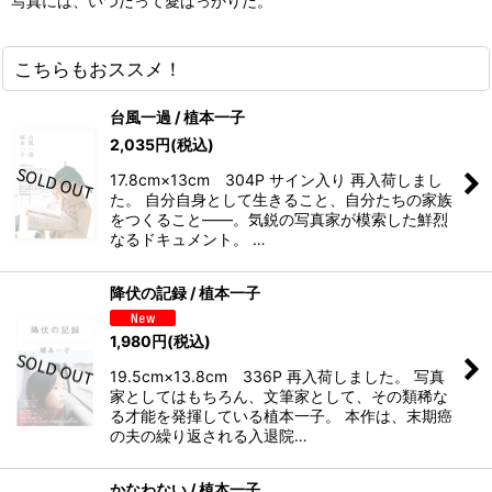
写真には、いつだって愛ばっかりだ。
こちらもおススメ！
台風一過 / 植本一子
2,035
円
(税込)
17.8cm×13cm 304P サイン入り 再入荷しまし
た。 自分自身として生きること、自分たちの家族
をつくること――。気鋭の写真家が模索した鮮烈
なるドキュメント。 …
降伏の記録 / 植本一子
1,980
円
(税込)
19.5cm×13.8cm 336P 再入荷しました。 写真
家としてはもちろん、文筆家として、その類稀な
る才能を発揮している植本一子。 本作は、末期癌
の夫の繰り返される入退院…
かなわない / 植本一子