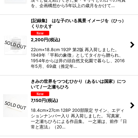
を、企画構想から5年以上の歳月をかけて…
[記録集] はな子のいる風景 イメージを（ひっ）
くりかえす
2,200
円
(税込)
22cm×18.8cm 192P 第2版 再入荷しました。
1949年「平和の象徴」としてタイから贈られ、
1954年からは井の頭自然文化園で暮らし、2016
年5月、69歳（推定年…
きみの世界をつつむひかり（あるいは国家）につ
いて / 一之瀬ちひろ
7,150
円
(税込)
18.4cm×27cm 128P 200部限定 サイン、エディ
ションナンバー入り 再入荷しました。 写真家、
一之瀬ちひろによる作品集。 一之瀬は、前作『日
常と憲法』（20…