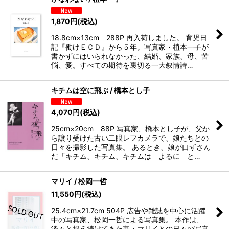
1,870
円
(税込)
18.8cm×13cm 288P 再入荷しました。 育児日
記『働けＥＣＤ』から５年。写真家・植本一子が
書かずにはいられなかった、結婚、家族、母、苦
悩、愛。すべての期待を裏切る一大叙情詩…
キチムは空に飛ぶ / 橋本とし子
4,070
円
(税込)
25cm×20cm 88P 写真家、橋本とし子が、父か
ら譲り受けた古い二眼レフカメラで、娘たちとの
日々を撮影した写真集。 あるとき、娘が口ずさん
だ「キチム、キチム、キチムは よるに と…
マリイ / 松岡一哲
11,550
円
(税込)
25.4cm×21.7cm 504P 広告や雑誌を中心に活躍
中の写真家、松岡一哲による写真集。 本作は、
淡々と捉え続けてきた妻・マリイとの日々の写真