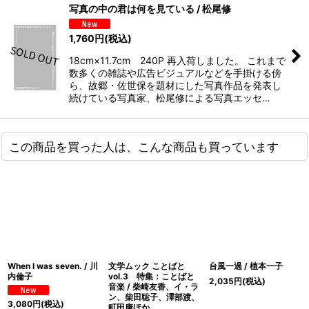
写真の中の君は何を見ている / 松尾修
1,760
円
(税込)
18cm×11.7cm 240P 再入荷しました。 これまで
数多くの雑誌や広告ビジュアルなどを手掛ける傍
ら、故郷・佐世保を題材にした写真作品を発表し
続けている写真家、松尾修による写真エッセ…
この商品を買った人は、こんな商品も買っています
When I was seven. / 川
文学ムック ことばと
台風一過 / 植本一子
内倫子
vol.3 特集：ことばと
2,035
円
(税込)
音楽 / 柴崎友香、イ・ラ
ン、柴田聡子、澤部渡、
3,080
円
(税込)
町田康ほか