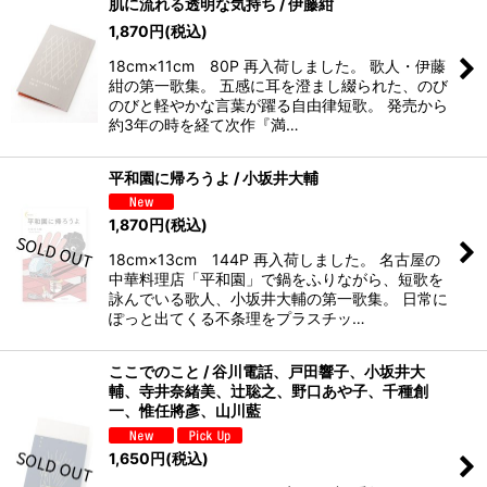
肌に流れる透明な気持ち / 伊藤紺
1,870
円
(税込)
18cm×11cm 80P 再入荷しました。 歌人・伊藤
紺の第一歌集。 五感に耳を澄まし綴られた、のび
のびと軽やかな言葉が躍る自由律短歌。 発売から
約3年の時を経て次作『満…
平和園に帰ろうよ / 小坂井大輔
1,870
円
(税込)
18cm×13cm 144P 再入荷しました。 名古屋の
中華料理店「平和園」で鍋をふりながら、短歌を
詠んでいる歌人、小坂井大輔の第一歌集。 日常に
ぽっと出てくる不条理をプラスチッ…
ここでのこと / 谷川電話、戸田響子、小坂井大
輔、寺井奈緒美、辻聡之、野口あや子、千種創
一、惟任將彥、山川藍
1,650
円
(税込)