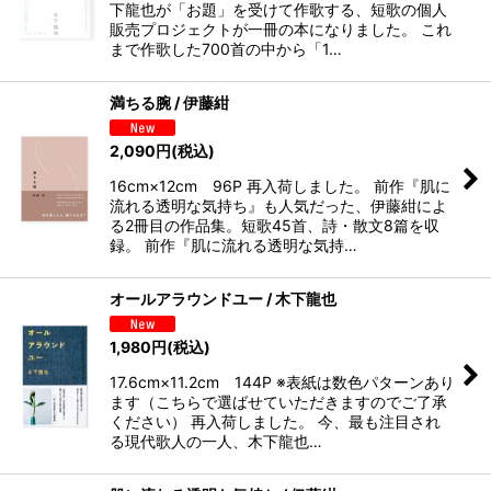
下龍也が「お題」を受けて作歌する、短歌の個人
販売プロジェクトが一冊の本になりました。 これ
まで作歌した700首の中から「1…
満ちる腕 / 伊藤紺
2,090
円
(税込)
16cm×12cm 96P 再入荷しました。 前作『肌に
流れる透明な気持ち』も人気だった、伊藤紺によ
る2冊目の作品集。短歌45首、詩・散文8篇を収
録。 前作『肌に流れる透明な気持…
オールアラウンドユー / 木下龍也
1,980
円
(税込)
17.6cm×11.2cm 144P ※表紙は数色パターンあり
ます（こちらで選ばせていただきますのでご了承
ください） 再入荷しました。 今、最も注目され
る現代歌人の一人、木下龍也…