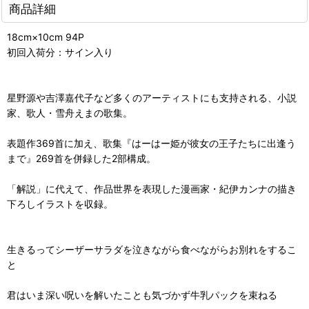
商品詳細
18cm×10cm 94P
初回入荷分：サイン入り
星野源や吉澤嘉代子など多くのアーティストにも支持される、小説
家、歌人・雪舟えまの歌集。
表題作369首に加え、歌集『はーはー姫が彼女の王子たちに出逢う
まで』269首を併録した2部構成。
「解説」に代えて、作品世界を表現した漫画家・紀伊カンナの描き
下ろしイラストを収録。
生きるってシーザーサラダを泣きながら食べながらお別れをするこ
と
君はいま深い呪いを解いたことも気づかず牛乳パックを束ねる