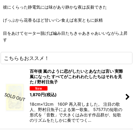
彼にくらった静電気には味があり静かな夜は反芻できた
げっぷから花香るほど甘いパン食えば名実ともに妖精
目をあけてセーター脱げば編み目たちきゃあきゃあいいながら上昇
す
こちらもおススメ！
百年後 嵐のように恋がしたいとあなたは言い 実際
嵐になった すべてがこわれわたしたちはそれを見
た / 野村日魚子
1,870
円
(税込)
18cm×12cm 160P 再入荷しました。 注目の歌
人、野村日魚子による第一歌集。 57577の短歌の
形式を「音数」で大きくはみ出す作品群が、短歌
のリズムをたしかに奏でてつく…