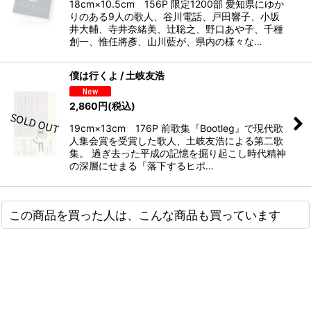
18cm×10.5cm 156P 限定1200部 愛知県にゆか
りのある9人の歌人、谷川電話、戸田響子、小坂
井大輔、寺井奈緒美、辻聡之、野口あや子、千種
創一、惟任將彥、山川藍が、県内の様々な…
僕は行くよ / 土岐友浩
2,860
円
(税込)
19cm×13cm 176P 前歌集『Bootleg』で現代歌
人集会賞を受賞した歌人、土岐友浩による第二歌
集。 過ぎ去った平成の記憶を掘り起こし時代精神
の深層にせまる「落下するヒポ…
この商品を買った人は、こんな商品も買っています