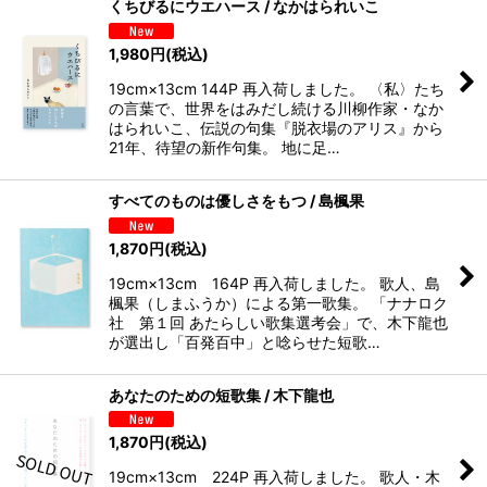
くちびるにウエハース / なかはられいこ
1,980
円
(税込)
19cm×13cm 144P 再入荷しました。 〈私〉たち
の言葉で、世界をはみだし続ける川柳作家・なか
はられいこ、伝説の句集『脱衣場のアリス』から
21年、待望の新作句集。 地に足…
すべてのものは優しさをもつ / 島楓果
1,870
円
(税込)
19cm×13cm 164P 再入荷しました。 歌人、島
楓果（しまふうか）による第一歌集。 「ナナロク
社 第１回 あたらしい歌集選考会」で、木下龍也
が選出し「百発百中」と唸らせた短歌…
あなたのための短歌集 / 木下龍也
1,870
円
(税込)
19cm×13cm 224P 再入荷しました。 歌人・木