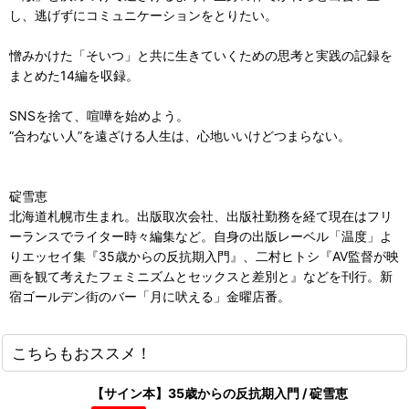
し、逃げずにコミュニケーションをとりたい。
憎みかけた「そいつ」と共に生きていくための思考と実践の記録を
まとめた14編を収録。
SNSを捨て、喧嘩を始めよう。
“合わない人”を遠ざける人生は、心地いいけどつまらない。
碇雪恵
北海道札幌市生まれ。出版取次会社、出版社勤務を経て現在はフリ
ーランスでライター時々編集など。自身の出版レーベル「温度」よ
りエッセイ集『35歳からの反抗期入門』、二村ヒトシ『AV監督が映
画を観て考えたフェミニズムとセックスと差別と』などを刊行。新
宿ゴールデン街のバー「月に吠える」金曜店番。
こちらもおススメ！
【サイン本】35歳からの反抗期入門 / 碇雪恵