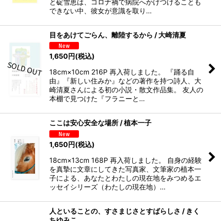
と碇雪恵は、コロナ禍で病院へかけつけることも
できない中、彼女が意識を取り…
目をあけてごらん、離陸するから / 大崎清夏
1,650
円
(税込)
18cm×10cm 216P 再入荷しました。 『踊る自
由』『新しい住みか』などの著作を持つ詩人、大
崎清夏さんによる初の小説・散文作品集。 友人の
本棚で見つけた『フラニーと…
ここは安心安全な場所 / 植本一子
1,650
円
(税込)
18cm×13cm 168P 再入荷しました。 自身の経験
を真摯に文章にしてきた写真家、文筆家の植本一
子による、あなたとわたしの現在地をみつめるエ
ッセイシリーズ（わたしの現在地）…
人といることの、すさまじさとすばらしさ / きく
ちゆみこ