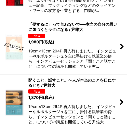
歌、エッセイなどの文芸作品の創作と、インタビ
ュー記事、ブックライティングなどのクライアン
トワークの双方を生業とする土門蘭が…
「要するに」って言わないで──本当の自分の思い
に気づくとラクになる / 尹雄大
1,980
円
(税込)
19cm×13cm 204P 再入荷しました。 インタビュ
ーやルポルタージュを主に手掛ける執筆業の傍
ら、インタビューセッションと「聞くこと話すこ
と」についての講座も開催している尹…
聞くこと、話すこと。〜人が本当のことを口にす
るとき / 尹雄大
1,870
円
(税込)
19cm×13cm 264P 再入荷しました。 インタビュ
ーやルポルタージュを主に手掛ける執筆業の傍
ら、インタビューセッションと「聞くこと話すこ
と」についての講座も開催している尹雄大…