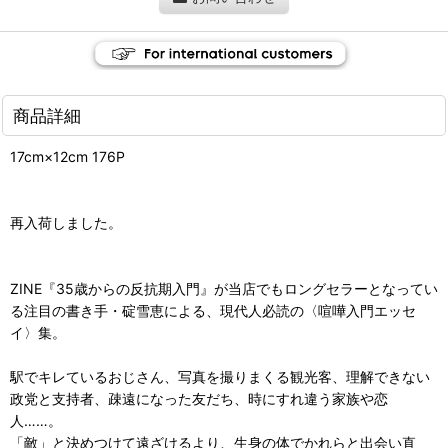
商品詳細
17cm×12cm 176P
再入荷しました。
ZINE『35歳からの反抗期入門』が当店でもロングセラーとなってい
る注目の書き手・碇雪恵による、現代人必読の〈喧嘩入門エッセ
イ〉集。
駅でキレているおじさん、写真を撮りまくる観光客、理解できない
政党と支持者、疎遠になった友だち、時にすれ違う家族や恋
人……。
「敵」と決めつけて遠ざけるより、生身の体でかれらと出会い直