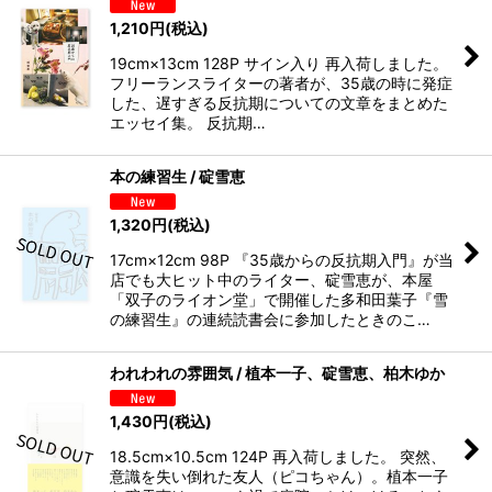
1,210
円
(税込)
19cm×13cm 128P サイン入り 再入荷しました。
フリーランスライターの著者が、35歳の時に発症
した、遅すぎる反抗期についての文章をまとめた
エッセイ集。 反抗期…
本の練習生 / 碇雪恵
1,320
円
(税込)
17cm×12cm 98P 『35歳からの反抗期入門』が当
店でも大ヒット中のライター、碇雪恵が、本屋
「双子のライオン堂」で開催した多和田葉子『雪
の練習生』の連続読書会に参加したときのこ…
われわれの雰囲気 / 植本一子、碇雪恵、柏木ゆか
1,430
円
(税込)
18.5cm×10.5cm 124P 再入荷しました。 突然、
意識を失い倒れた友人（ピコちゃん）。植本一子