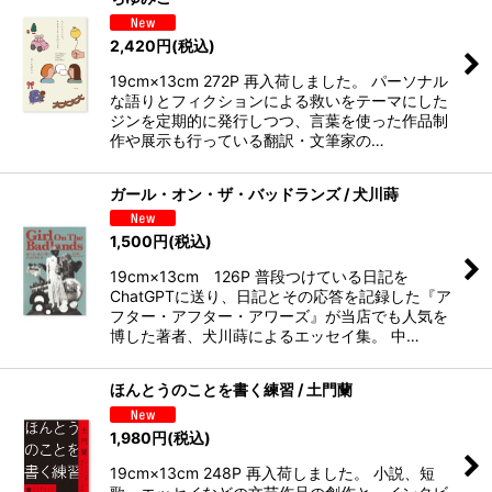
2,420
円
(税込)
19cm×13cm 272P 再入荷しました。 パーソナル
な語りとフィクションによる救いをテーマにした
ジンを定期的に発行しつつ、言葉を使った作品制
作や展示も行っている翻訳・文筆家の…
ガール・オン・ザ・バッドランズ / 犬川蒔
1,500
円
(税込)
19cm×13cm 126P 普段つけている日記を
ChatGPTに送り、日記とその応答を記録した『ア
フター・アフター・アワーズ』が当店でも人気を
博した著者、犬川蒔によるエッセイ集。 中…
ほんとうのことを書く練習 / 土門蘭
1,980
円
(税込)
19cm×13cm 248P 再入荷しました。 小説、短