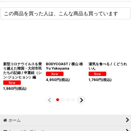
この商品を買った人は、こんな商品も買っています
新型コロナウイルスを乗
BODYCOAST / 横山 雄
湯気を食べる / くどうれ
り越えた韓国・大邱市民
Yu Yokoyama
いん
たちの記録 / 申重鉉（シ
ン·ジュンヒョン）編
4,950
円
(税込)
1,760
円
(税込)
1,980
円
(税込)
ホーム