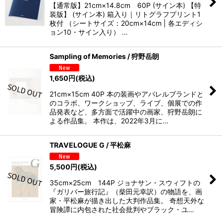
【通常版】21cm×14.8cm 60P (サイン本) 【特
装版】 (サイン本) 箱入り｜リトグラフプリント1
枚付 （シートサイズ：20cm×14cm | 各エディシ
ョン10・サイン入り） …
Sampling of Memories / 狩野岳朗
1,650
円
(税込)
21cm×15cm 40P 本の装画やアパレルブランドと
のコラボ、ワークショップ、ライブ、個展での作
品発表など、多方面で活躍中の画家、狩野岳朗に
よる作品集。 本作は、2022年3月に…
TRAVELOGUE G / 平松麻
5,500
円
(税込)
35cm×25cm 144P ジョナサン・スウィフトの
『ガリバー旅行記』（柴田元幸訳）の物語を、画
家・平松麻が描き出した大判作品集。 奇想天外な
冒険譚に内包された社会批判やブラック・ユ…