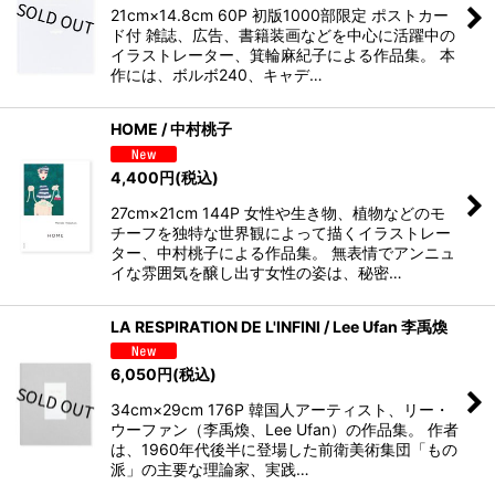
21cm×14.8cm 60P 初版1000部限定 ポストカー
ド付 雑誌、広告、書籍装画などを中心に活躍中の
イラストレーター、箕輪麻紀子による作品集。 本
作には、ボルボ240、キャデ…
HOME / 中村桃子
4,400
円
(税込)
27cm×21cm 144P 女性や生き物、植物などのモ
チーフを独特な世界観によって描くイラストレー
ター、中村桃子による作品集。 無表情でアンニュ
イな雰囲気を醸し出す女性の姿は、秘密…
LA RESPIRATION DE L'INFINI / Lee Ufan 李禹煥
6,050
円
(税込)
34cm×29cm 176P 韓国人アーティスト、リー・
ウーファン（李禹煥、Lee Ufan）の作品集。 作者
は、1960年代後半に登場した前衛美術集団「もの
派」の主要な理論家、実践…