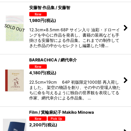
安藤智 作品集 / 安藤智
1,980
円
(税込)
12.3cm×8.5mm 68P サイン入り 油彩・ドローイ
ングを中心に作品を発表し、書籍の装画なども手
掛ける安藤智による作品集。これまでの制作して
きた作品の中からセレクトし編纂した1冊…
BARBACHICA / 網代幸介
4,180
円
(税込)
22.5cm×19cm 64P 初版限定1000部 再入荷し
ました。 架空の物語を創り、その中の登場人物た
ちに命を与えるように独自の世界観を表現してる
作家、網代幸介による作品集。 …
Film / 箕輪麻紀子 Makiko Minowa
2,200
円
(税込)