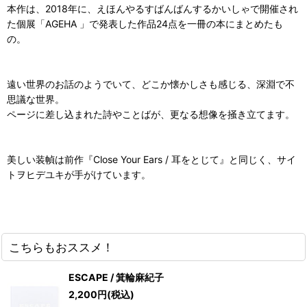
本作は、2018年に、えほんやるすばんばんするかいしゃで開催され
た個展「AGEHA 」で発表した作品24点を一冊の本にまとめたも
の。
遠い世界のお話のようでいて、どこか懐かしさも感じる、深淵で不
思議な世界。
ページに差し込まれた詩やことばが、更なる想像を掻き立てます。
美しい装幀は前作『Close Your Ears / 耳をとじて』と同じく、サイ
トヲヒデユキが手がけています。
こちらもおススメ！
ESCAPE / 箕輪麻紀子
2,200
円
(税込)