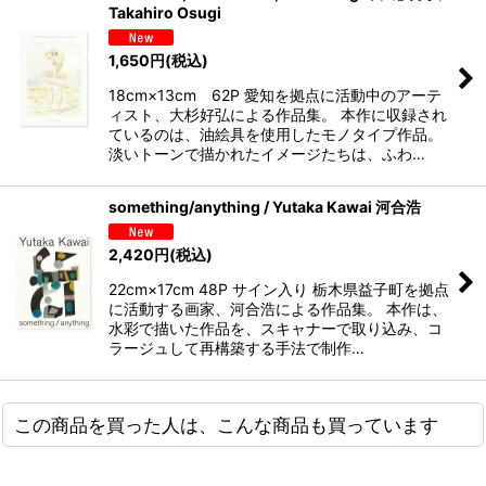
Takahiro Osugi
1,650
円
(税込)
18cm×13cm 62P 愛知を拠点に活動中のアーテ
ィスト、大杉好弘による作品集。 本作に収録され
ているのは、油絵具を使用したモノタイプ作品。
淡いトーンで描かれたイメージたちは、ふわ…
something/anything / Yutaka Kawai 河合浩
2,420
円
(税込)
22cm×17cm 48P サイン入り 栃木県益子町を拠点
に活動する画家、河合浩による作品集。 本作は、
水彩で描いた作品を、スキャナーで取り込み、コ
ラージュして再構築する手法で制作…
この商品を買った人は、こんな商品も買っています