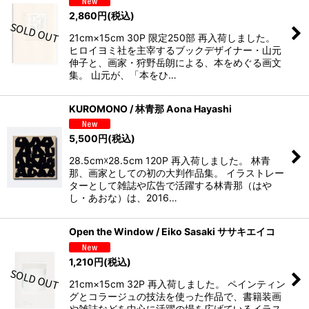
2,860
円
(税込)
21cm×15cm 30P 限定250部 再入荷しました。
ヒロイヨミ社を主宰するブックデザイナー・山元
伸子と、画家・狩野岳朗による、本をめぐる画文
集。 山元が、「本をひ…
KUROMONO / 林青那 Aona Hayashi
5,500
円
(税込)
28.5cm☓28.5cm 120P 再入荷しました。 林青
那、画家としての初の大判作品集。 イラストレー
ターとして雑誌や広告で活躍する林青那（はや
し・あおな）は、2016…
Open the Window / Eiko Sasaki ササキエイコ
1,210
円
(税込)
21cm×15cm 32P 再入荷しました。 ペインティン
グとコラージュの技法を使った作品で、書籍装画
や雑誌などを中心に活躍の場を広げているイラス