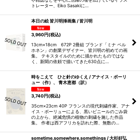
トレーター、Eiko Sasakiに…
本日の絵 皆川明挿画集 / 皆川明
3,960
円
(税込)
13cm×18cm 672P 2冊組 ブランド「ミナ ペル
ホネン」の創業デザイナー、皆川明の初めての画
集。 テキスタイルのために描かれたものではな
く、新聞の依頼で描いてきた630点に…
時をこえて ひと針のゆくえ / アナイス・ボーリ
ュー（作）、 青木恵都（訳）
3,740
円
(税込)
35cm×23cm 40P フランスの現代刺繍作家、アナ
イス・ボーリューによる、黒いビニールのごみ袋
の上から、絶滅危惧の植物の刺繍を施した作品
集。 作者は西アフリカを訪れた際、無数の…
sometime,somewhere,somethings / 大杉好弘