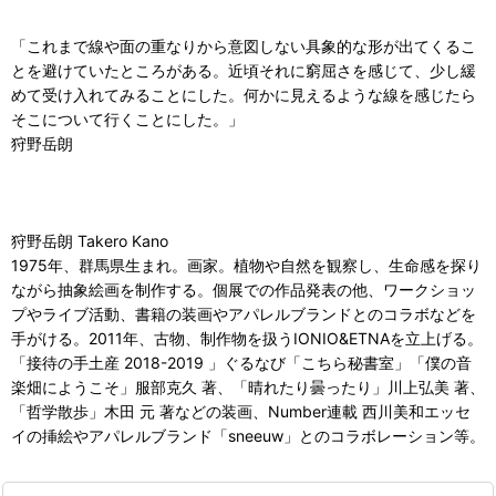
「これまで線や面の重なりから意図しない具象的な形が出てくるこ
とを避けていたところがある。近頃それに窮屈さを感じて、少し緩
めて受け入れてみることにした。何かに見えるような線を感じたら
そこについて行くことにした。」
狩野岳朗
狩野岳朗 Takero Kano
1975年、群馬県生まれ。画家。植物や自然を観察し、生命感を探り
ながら抽象絵画を制作する。個展での作品発表の他、ワークショッ
プやライブ活動、書籍の装画やアパレルブランドとのコラボなどを
手がける。2011年、古物、制作物を扱うIONIO&ETNAを立上げる。
「接待の手土産 2018-2019 」ぐるなび「こちら秘書室」「僕の音
楽畑にようこそ」服部克久 著、「晴れたり曇ったり」川上弘美 著、
「哲学散歩」木田 元 著などの装画、Number連載 西川美和エッセ
イの挿絵やアパレルブランド「sneeuw」とのコラボレーション等。