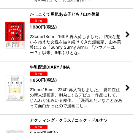
かしこくて勇気ある子ども / 山本美希
1,980
円
(税込)
23cm×18cm 160P 再入荷しました。 切実な想
いを抱えた女性を描き続けてきた漫画家、山本美
希による『Sunny Sunny Ann!』『ハウアーユ
ー？』以来、6年ぶりとな…
牛乳配達DIARY / INA
1,650
円
(税込)
21cm×15cm 224P 再入荷しました。 愛知在住
の新人漫画家、INAによるデビュー作品にして、
じんわり沁みいる傑作。 「漫画みたいなことがあ
って面白かったので漫画にし…
アクティング・クラス / ニック・ドルナソ