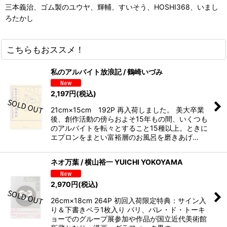
三本義治、ゴム製のユウヤ、輝輔、すいそう、HOSHI368、いまし
ろたかし
こちらもおススメ！
私のアルバイト放浪記 / 鶴崎いづみ
2,197
円
(税込)
21cm×15cm 192P 再入荷しました。 美大卒業
後、創作活動の傍らおよそ15年もの間、いくつも
のアルバイトを転々とすること15種以上。ときに
エプロンをまとい富裕層のお風呂を磨きあげ…
ネオ万葉 / 横山裕一 YUICHI YOKOYAMA
2,970
円
(税込)
26cm×18cm 264P 初回入荷限定特典：サイン入
り＆下書きペラ1枚入り パリ、パレ・ド・トーキ
ョーでのグループ展参加や作品が国立近代美術館