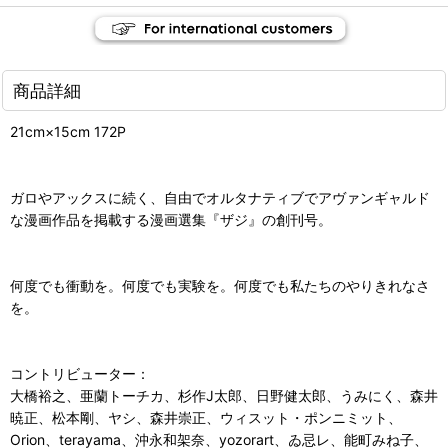
商品詳細
21cm×15cm 172P
ガロやアックスに続く、自由でオルタナティブでアヴァンギャルド
な漫画作品を掲載する漫画選集『ザジ』の創刊号。
何度でも衝動を。何度でも実験を。何度でも私たちのやりきれなさ
を。
コントリビューター：
大橋裕之、亜蘭トーチカ、杉作J太郎、日野健太郎、うみにく、森井
暁正、松本剛、ヤシ、森井崇正、ウィスット・ポンニミット、
Orion、terayama、沖永和架奈、yozorart、ゐ忌レ、能町みね子、