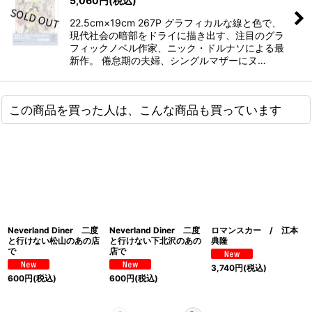
5,060
円
(税込)
22.5cm×19cm 267P グラフィカルな線と色で、
現代社会の暗部をドライに描き出す、注目のグラ
フィックノベル作家、ニック・ドルナソによる最
新作。 倦怠期の夫婦、シングルマザーにヌ…
この商品を買った人は、こんな商品も買っています
Neverland Diner 二度
Neverland Diner 二度
ロマンスカー / 江本
と行けない松山のあの店
と行けない下北沢のあの
典隆
で
店で
3,740
円
(税込)
600
円
(税込)
600
円
(税込)