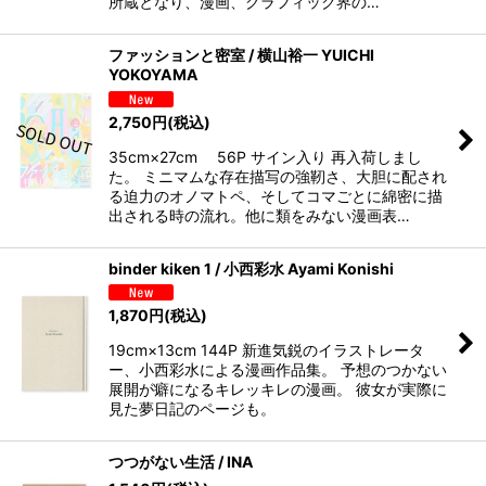
所蔵となり、漫画、グラフィック界の…
ファッションと密室 / 横山裕一 YUICHI
YOKOYAMA
2,750
円
(税込)
35cm×27cm 56P サイン入り 再入荷しまし
た。 ミニマムな存在描写の強靭さ、大胆に配され
る迫力のオノマトペ、そしてコマごとに綿密に描
出される時の流れ。他に類をみない漫画表…
binder kiken 1 / 小西彩水 Ayami Konishi
1,870
円
(税込)
19cm×13cm 144P 新進気鋭のイラストレータ
ー、小西彩水による漫画作品集。 予想のつかない
展開が癖になるキレッキレの漫画。 彼女が実際に
見た夢日記のページも。
つつがない生活 / INA