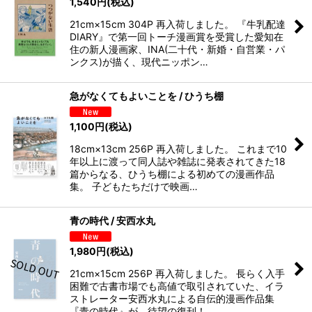
1,540
円
(税込)
21cm×15cm 304P 再入荷しました。 『牛乳配達
DIARY』で第一回トーチ漫画賞を受賞した愛知在
住の新人漫画家、INA(二十代・新婚・自営業・パ
ンクス)が描く、現代ニッポン…
急がなくてもよいことを / ひうち棚
1,100
円
(税込)
18cm×13cm 256P 再入荷しました。 これまで10
年以上に渡って同人誌や雑誌に発表されてきた18
篇からなる、ひうち棚による初めての漫画作品
集。 子どもたちだけで映画…
青の時代 / 安西水丸
1,980
円
(税込)
21cm×15cm 256P 再入荷しました。 長らく入手
困難で古書市場でも高値で取引されていた、イラ
ストレーター安西水丸による自伝的漫画作品集
『青の時代』が、待望の復刊！ …