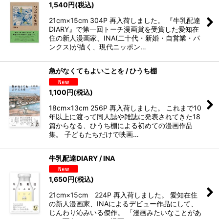
1,540
円
(税込)
21cm×15cm 304P 再入荷しました。 『牛乳配達
DIARY』で第一回トーチ漫画賞を受賞した愛知在
住の新人漫画家、INA(二十代・新婚・自営業・パ
ンクス)が描く、現代ニッポン…
急がなくてもよいことを / ひうち棚
1,100
円
(税込)
18cm×13cm 256P 再入荷しました。 これまで10
年以上に渡って同人誌や雑誌に発表されてきた18
篇からなる、ひうち棚による初めての漫画作品
集。 子どもたちだけで映画…
牛乳配達DIARY / INA
1,650
円
(税込)
21cm×15cm 224P 再入荷しました。 愛知在住
の新人漫画家、INAによるデビュー作品にして、
じんわり沁みいる傑作。 「漫画みたいなことがあ