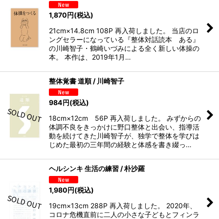
1,870
円
(税込)
21cm×14.8cm 108P 再入荷しました。 当店のロ
ングセラーになっている『整体対話読本 ある』
の川崎智子・鶴崎いづみによる全く新しい体操の
本。 本作は、2019年1月…
整体覚書 道順 / 川崎智子
984
円
(税込)
18cm×12cm 56P 再入荷しました。 みずからの
体調不良をきっかけに野口整体と出会い、指導活
動を続けてきた川崎智子が、独学で整体を学びは
じめた最初の三年間の経験と体感を書き綴っ…
ヘルシンキ 生活の練習 / 朴沙羅
1,980
円
(税込)
19cm×13cm 288P 再入荷しました。 2020年、
コロナ危機直前に二人の小さな子どもとフィンラ