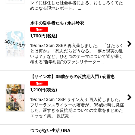
ンドに移住した社会学者による、おもしろくてた
めになる現地レポート。 …
水中の哲学者たち / 永井玲衣
1,760
円
(税込)
19cm×13cm 286P 再入荷しました。 「はたらく
とは何か」「死んだらどうなる」「夢と現実の違
いは？」など、ひとつのテーマについて皆が深く
考える“哲学対話”のファシリテーター…
【サイン本】35歳からの反抗期入門 / 碇雪恵
1,210
円
(税込)
19cm×13cm 128P サイン入り 再入荷しました。
フリーランスライターの著者が、35歳の時に発症
した、遅すぎる反抗期についての文章をまとめた
エッセイ集。 反抗期…
つつがない生活 / INA