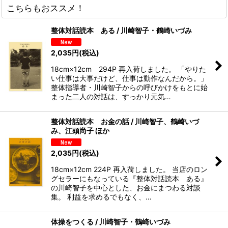
こちらもおススメ！
整体対話読本 ある / 川崎智子・鶴崎いづみ
2,035
円
(税込)
18cm×12cm 294P 再入荷しました。 「やりた
い仕事は大事だけど、仕事は動作なんだから。」
整体指導者・川崎智子からの呼びかけをもとに始
まった二人の対話は、すっかり元気…
整体対話読本 お金の話 / 川崎智子、鶴崎いづ
み、江頭尚子 ほか
2,035
円
(税込)
18cm×12cm 224P 再入荷しました。 当店のロン
グセラーにもなっている『整体対話読本 ある』
の川崎智子を中心とした、お金にまつわる対談
集。 利益を求めるでもなく、…
体操をつくる / 川崎智子・鶴崎いづみ