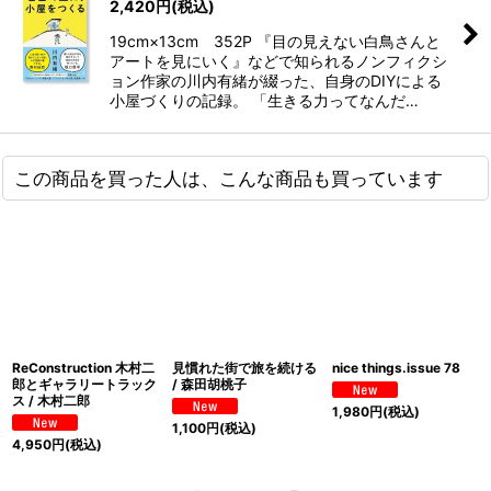
2,420
円
(税込)
19cm×13cm 352P 『目の見えない白鳥さんと
アートを見にいく』などで知られるノンフィクシ
ョン作家の川内有緒が綴った、自身のDIYによる
小屋づくりの記録。 「生きる力ってなんだ…
この商品を買った人は、こんな商品も買っています
ReConstruction 木村二
見慣れた街で旅を続ける
nice things.issue 78
郎とギャラリートラック
/ 森田胡桃子
ス / 木村二郎
1,980
円
(税込)
1,100
円
(税込)
4,950
円
(税込)