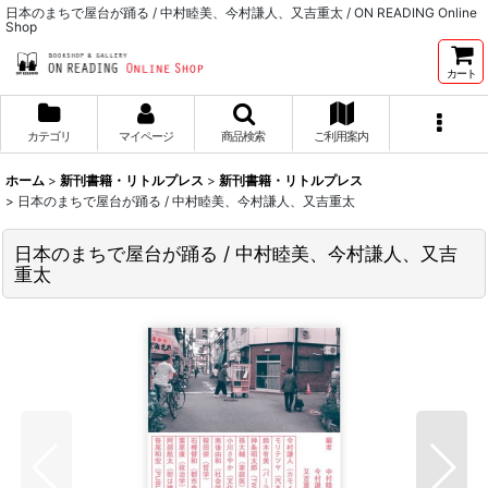
日本のまちで屋台が踊る / 中村睦美、今村謙人、又吉重太 / ON READING Online
Shop
カート
カテゴリ
マイページ
商品検索
ご利用案内
ホーム
>
新刊書籍・リトルプレス
>
新刊書籍・リトルプレス
>
日本のまちで屋台が踊る / 中村睦美、今村謙人、又吉重太
日本のまちで屋台が踊る / 中村睦美、今村謙人、又吉
重太