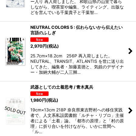
ー入り 再入荷しました。 和歌山県の山里で暮ら
しながら、喫茶室や編集、ライティング、出版な
どを営んでいる千葉貴子と千葉智…
NEUTRAL COLORS 5 : 伝わらないから伝えたい
言語のふしぎ
2,970
円
(税込)
25.7cm×18.2cm 256P 再入荷しました。
NEUTRAL、TRANSIT、ATLANTIS を世に送り出
してきた、編集者・加藤直徳と、気鋭のデザイナ
ー・加納大輔が二人三脚…
武器としての土着思考 / 青木真兵
1,980
円
(税込)
19cm×13cm 218P 奈良県東吉野村への移住実践
者で、人文系私設図書館「ルチャ・リブロ」主催
者による「土着」論。「都市の原理」と「村の原
理」に折り合いを付けながら、いかに世間へ
「ル…