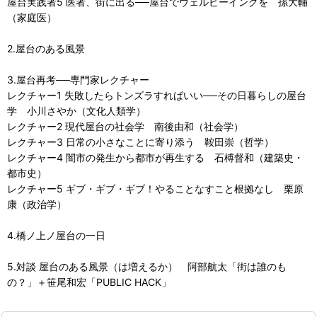
屋台実践者5 医者、街に出る──屋台でウェルビーイングを 孫大輔
（家庭医）
2.屋台のある風景
3.屋台再考──専門家レクチャー
レクチャー1 失敗したらトンズラすればいい──その日暮らしの屋台
学 小川さやか（文化人類学）
レクチャー2 現代屋台の社会学 南後由和（社会学）
レクチャー3 日常の小さなことに寄り添う 鞍田崇（哲学）
レクチャー4 闇市の発生から都市が再生する 石榑督和（建築史・
都市史）
レクチャー5 ギブ・ギブ・ギブ！やることなすこと根拠なし 栗原
康（政治学）
4.橋ノ上ノ屋台の一日
5.対談 屋台のある風景（は増えるか） 阿部航太「街は誰のも
の？」＋笹尾和宏「PUBLIC HACK」