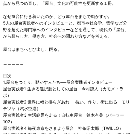
点から見つめ直し、「屋台」文化の可能性を更新する１冊。
なぜ屋台に行き着いたのか、どう屋台をまちで動かすか。
5人の屋台実践者へのインタビューと、都市や社会学、哲学など分
野を超えた専門家へのインタビューなどを通して、現代の「屋台」
から暮らし方、働き方、社会への関わり方などを考える。
屋台はまちへとび出し、踊る。
＿＿＿＿＿
目次
1.屋台をつくり、動かす人たち──屋台実践者インタビュー
屋台実践者1 生きる選択肢としての屋台 今村謙人（カモメ・ラ
ボ）
屋台実践者2 世界に幅と揺らぎあれ──抗い、作り、街に出る モリ
テツヤ（汽水空港）
屋台実践者3 生活範囲を走る！自転車屋台 鈴木有美（パーラー
102）
屋台実践者4 毎夜東京をさまよう屋台 神条昭太郎（TWILLO）