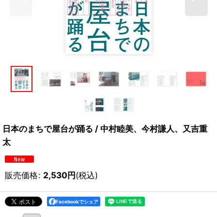
日本のまちで屋台が踊る / 中村睦美、今村謙人、又吉重
太
販売価格
:
2,530
円
(税込)
Facebookでシェア