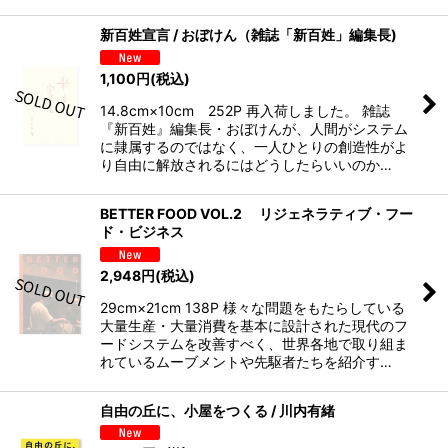
新百姓宣言 / おぼけん（雑誌「新百姓」編集長)
1,100
円
(税込)
14.8cm×10cm 252P 再入荷しました。 雑誌
『新百姓』編集長・おぼけんが、人間がシステム
に隷属するのではなく、一人ひとりの創造性がよ
り自由に解放されるにはどうしたらいいのか…
BETTER FOOD VOL.2 リジェネラティブ・フー
ド・ビジネス
2,948
円
(税込)
29cm×21cm 138P 様々な問題をもたらしている
大量生産・大量消費を基本に設計された現代のフ
ードシステムを改善すべく、世界各地で取り組ま
れているムーブメントや先駆者たちを紹介す…
自由の丘に、小屋をつくる / 川内有緒