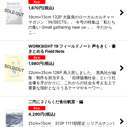
1,870
円
(税込)
19cm×13cm 132P 大阪発のローカルカルチャー
マガジン「IN/SECTS」。 今号の特集は「私たち
の集い-Small gathering near us-」。 今だから
こ…
WORKSIGHT 19 フィールドノート 声をきく・書
きとめる Field Note
1,980
円
(税込)
22cm×25cm 128P 再入荷しました。 黒鳥社が編
集・制作を担当する、「自律協働社会」という社
会像を手がかりに、これからの社会を考える上で
重要な指針となりうるテーマやキーワー…
二弐に２ / らくだ舎出帆室・編
4,290
円
(税込)
21cm×15cm 312P 1111部限定 シリアルナンバ