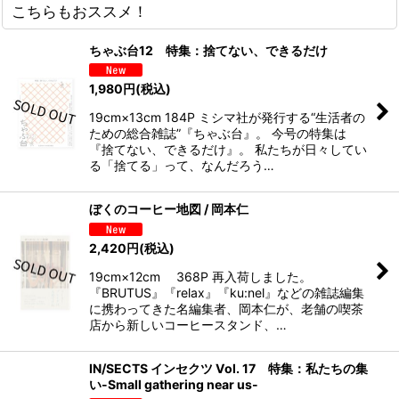
こちらもおススメ！
ちゃぶ台12 特集：捨てない、できるだけ
1,980
円
(税込)
19cm×13cm 184P ミシマ社が発行する“生活者の
ための総合雑誌”『ちゃぶ台』。 今号の特集は
『捨てない、できるだけ』。 私たちが日々してい
る「捨てる」って、なんだろう…
ぼくのコーヒー地図 / 岡本仁
2,420
円
(税込)
19cm×12cm 368P 再入荷しました。
『BRUTUS』『relax』『ku:nel』などの雑誌編集
に携わってきた名編集者、岡本仁が、老舗の喫茶
店から新しいコーヒースタンド、…
IN/SECTS インセクツ Vol. 17 特集：私たちの集
い-Small gathering near us-