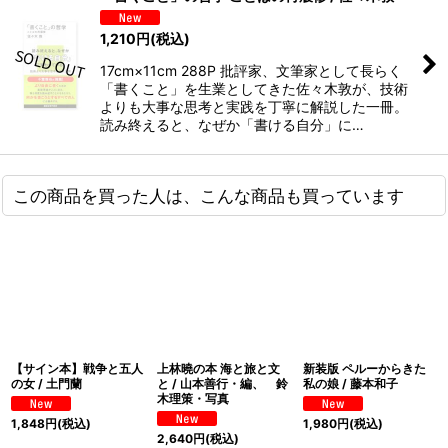
1,210
円
(税込)
17cm×11cm 288P 批評家、文筆家として長らく
「書くこと」を生業としてきた佐々木敦が、技術
よりも大事な思考と実践を丁寧に解説した一冊。
読み終えると、なぜか「書ける自分」に…
この商品を買った人は、こんな商品も買っています
【サイン本】戦争と五人
上林曉の本 海と旅と文
新装版 ペルーからきた
の女 / 土門蘭
と / 山本善行・編、 鈴
私の娘 / 藤本和子
木理策・写真
1,848
円
(税込)
1,980
円
(税込)
2,640
円
(税込)