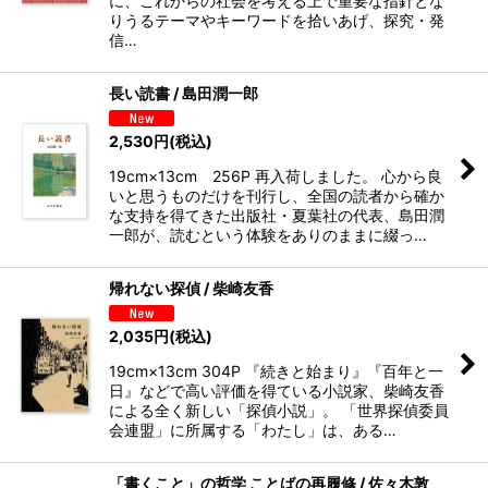
に、これからの社会を考える上で重要な指針とな
りうるテーマやキーワードを拾いあげ、探究・発
信…
長い読書 / 島田潤一郎
2,530
円
(税込)
19cm×13cm 256P 再入荷しました。 心から良
いと思うものだけを刊行し、全国の読者から確か
な支持を得てきた出版社・夏葉社の代表、島田潤
一郎が、読むという体験をありのままに綴っ…
帰れない探偵 / 柴崎友香
2,035
円
(税込)
19cm×13cm 304P 『続きと始まり』『百年と一
日』などで高い評価を得ている小説家、柴崎友香
による全く新しい「探偵小説」。 「世界探偵委員
会連盟」に所属する「わたし」は、ある…
「書くこと」の哲学 ことばの再履修 / 佐々木敦