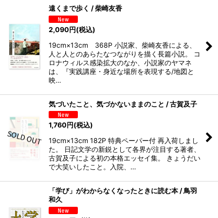
遠くまで歩く / 柴崎友香
2,090
円
(税込)
19cm×13cm 368P 小説家、柴崎友香による、
人と人とのあらたなつながりを描く長篇小説。 コ
ロナウィルス感染拡大のなか、小説家のヤマネ
は、『実践講座・身近な場所を表現する/地図と
映…
気づいたこと、気づかないままのこと / 古賀及子
1,760
円
(税込)
19cm×13cm 182P 特典ペーパー付 再入荷しまし
た。 日記文学の新鋭として各界が注目する著者、
古賀及子による初の本格エッセイ集。 きょうだい
で大笑いしたこと。入院、…
「学び」がわからなくなったときに読む本 / 鳥羽
和久