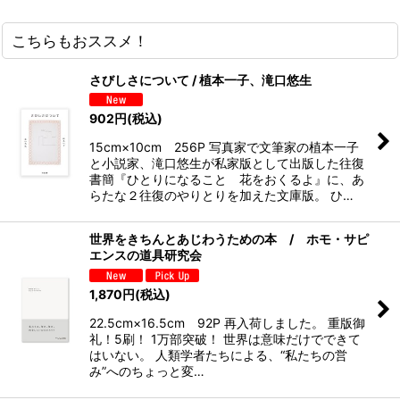
こちらもおススメ！
さびしさについて / 植本一子、滝口悠生
902
円
(税込)
15cm×10cm 256P 写真家で文筆家の植本一子
と小説家、滝口悠生が私家版として出版した往復
書簡『ひとりになること 花をおくるよ』に、あ
らたな２往復のやりとりを加えた文庫版。 ひ…
世界をきちんとあじわうための本 / ホモ・サピ
エンスの道具研究会
1,870
円
(税込)
22.5cm×16.5cm 92P 再入荷しました。 重版御
礼！5刷！ 1万部突破！ 世界は意味だけでできて
はいない。 人類学者たちによる、“私たちの営
み”へのちょっと変…