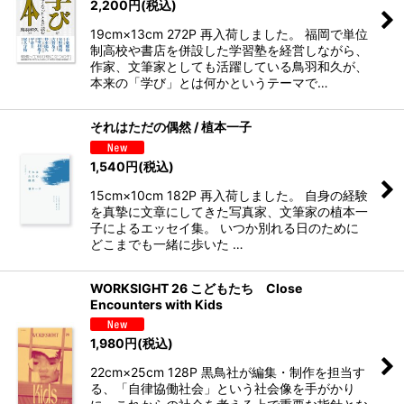
2,200
円
(税込)
19cm×13cm 272P 再入荷しました。 福岡で単位
制高校や書店を併設した学習塾を経営しながら、
作家、文筆家としても活躍している鳥羽和久が、
本来の「学び」とは何かというテーマで…
それはただの偶然 / 植本一子
1,540
円
(税込)
15cm×10cm 182P 再入荷しました。 自身の経験
を真摯に文章にしてきた写真家、文筆家の植本一
子によるエッセイ集。 いつか別れる日のために
どこまでも一緒に歩いた …
WORKSIGHT 26 こどもたち Close
Encounters with Kids
1,980
円
(税込)
22cm×25cm 128P 黒鳥社が編集・制作を担当す
る、「自律協働社会」という社会像を手がかり