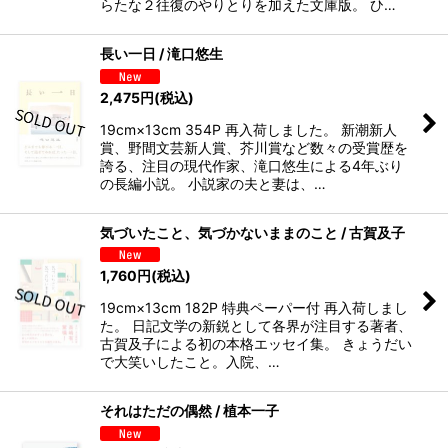
らたな２往復のやりとりを加えた文庫版。 ひ…
長い一日 / 滝口悠生
2,475
円
(税込)
19cm×13cm 354P 再入荷しました。 新潮新人
賞、野間文芸新人賞、芥川賞など数々の受賞歴を
誇る、注目の現代作家、滝口悠生による4年ぶり
の長編小説。 小説家の夫と妻は、…
気づいたこと、気づかないままのこと / 古賀及子
1,760
円
(税込)
19cm×13cm 182P 特典ペーパー付 再入荷しまし
た。 日記文学の新鋭として各界が注目する著者、
古賀及子による初の本格エッセイ集。 きょうだい
で大笑いしたこと。入院、…
それはただの偶然 / 植本一子