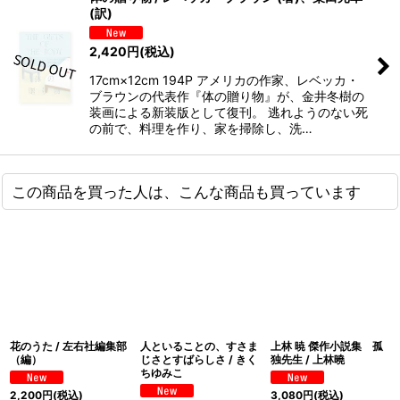
(訳)
2,420
円
(税込)
17cm×12cm 194P アメリカの作家、レベッカ・
ブラウンの代表作『体の贈り物』が、金井冬樹の
装画による新装版として復刊。 逃れようのない死
の前で、料理を作り、家を掃除し、洗…
この商品を買った人は、こんな商品も買っています
花のうた / 左右社編集部
人といることの、すさま
上林 暁 傑作小説集 孤
（編）
じさとすばらしさ / きく
独先生 / 上林曉
ちゆみこ
2,200
円
(税込)
3,080
円
(税込)