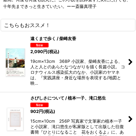
十年先まできっと生きていたい。ーー斎藤真理子
こちらもおススメ！
遠くまで歩く / 柴崎友香
2,090
円
(税込)
19cm×13cm 368P 小説家、柴崎友香による、
人と人とのあらたなつながりを描く長篇小説。 コ
ロナウィルス感染拡大のなか、小説家のヤマネ
は、『実践講座・身近な場所を表現する/地図と
映…
さびしさについて / 植本一子、滝口悠生
902
円
(税込)
15cm×10cm 256P 写真家で文筆家の植本一子
と小説家、滝口悠生が私家版として出版した往復
書簡『ひとりになること 花をおくるよ』に、あ