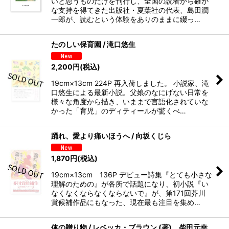
いと思うものだけを刊行し、全国の読者から確か
な支持を得てきた出版社・夏葉社の代表、島田潤
一郎が、読むという体験をありのままに綴っ…
たのしい保育園 / 滝口悠生
2,200
円
(税込)
19cm×13cm 224P 再入荷しました。 小説家、滝
口悠生による最新小説。父娘のなにげない日常を
様々な角度から描き、いままで言語化されていな
かった「育児」のディティールが驚くべ…
踊れ、愛より痛いほうへ / 向坂くじら
1,870
円
(税込)
19cm×13cm 136P デビュー詩集『とても小さな
理解のための』が各所で話題になり、初小説『い
なくなくならなくならないで』が、第171回芥川
賞候補作品にもなった、現在最も注目を集め…
体の贈り物 / レベッカ・ブラウン (著)、柴田元幸