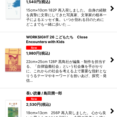
1,540
円
(税込)
15cm×10cm 182P 再入荷しました。 自身の経験
を真摯に文章にしてきた写真家、文筆家の植本一
子によるエッセイ集。 いつか別れる日のために
どこまでも一緒に歩いた …
WORKSIGHT 26 こどもたち Close
Encounters with Kids
1,980
円
(税込)
22cm×25cm 128P 黒鳥社が編集・制作を担当す
る、「自律協働社会」という社会像を手がかり
に、これからの社会を考える上で重要な指針とな
りうるテーマやキーワードを拾いあげ、探究・発
信…
長い読書 / 島田潤一郎
2,530
円
(税込)
19cm×13cm 256P 再入荷しました。 心から良