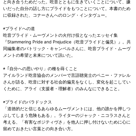
と向き合うためだった。吃音とともに生きていくことについて、嫌
いだった自分の話し方にプライドをもつことについて。本書のため
に収録された、コナーさんへのロング・インタヴュー。
◉プライドへの道
吃音プライド・ムーヴメントの火付け役となったエッセイ集
『Stammering Pride and Prejudice（吃音プライドと偏見）』。共
同編集者のパトリック・キャンベルさんに、吃音プライド・ムーヴ
メントの希望と未来について訊いた。
◉「自分への思いやり」の種を蒔くこと
アイルランド吃音協会のメンバーで言語聴覚士のペニー・ファレル
さんが語る、吃音に対する社会的偏見をなくし、変化を起こしてい
くために、アライ（支援者・理解者）のみんなにできること。
◉プライドのパラドックス
「道徳的だと信じるあらゆるムーヴメントには、他の誰かを押しつ
ぶしてしまう危険もある」。ライターのジャック・ニコラスさんと
考える、「有害なポジティヴさ」を他人に押し付けないために心に
留めておきたい言葉との向き合い方。