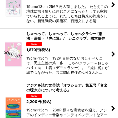
19cm×13cm 256P 再入荷しました。 たとえこの
地球に散り散りに住むことになったとしても家族
でいられるように、わたしたちは将来の約束をし
ない。新進気鋭の美術家、百瀬文による清…
しゃべって、しゃべって、しゃべクラシー! 憲
法・選挙・『虎に翼』/ カニクラブ、國本依伸
1,870
円
(税込)
19cm×13cm 192P 目的のないおしゃべりこ
そ、民主主義の第一歩！ しゃべクラシー＝おしゃ
べり＋民主主義（デモクラシー）。 『虎に翼』が
縁でつながった、共に関西在住の女性3人お…
アジアを読む文芸誌『オフショア』第五号「音楽
の聴き方について考える」
2,200
円
(税込)
19cm×13cm 288P 様々な寄稿者を迎え、アジ
アのインディー音楽やインディペンデントなアー