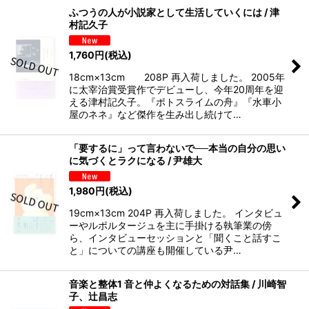
ふつうの人が小説家として生活していくには / 津
村記久子
1,760
円
(税込)
18cm×13cm 208P 再入荷しました。 2005年
に太宰治賞受賞作でデビューし、今年20周年を迎
える津村記久子。『ポトスライムの舟』『水車小
屋のネネ』など傑作を生み出し続けて…
「要するに」って言わないで──本当の自分の思い
に気づくとラクになる / 尹雄大
1,980
円
(税込)
19cm×13cm 204P 再入荷しました。 インタビュ
ーやルポルタージュを主に手掛ける執筆業の傍
ら、インタビューセッションと「聞くこと話すこ
と」についての講座も開催している尹…
音楽と整体1 音と仲よくなるための対話集 / 川崎智
子、辻昌志