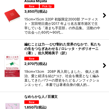
Asuka Miyata
3,850
円
(税込)
15cm×15cm 320P 初版限定2000部 アーティス
ト・宮田明日鹿が2017 年より名古屋市港区で主
宰している「港まち手芸部」の作品集。 活動の中
で出会った60代〜90代…
編むことは力──ひび割れた世界のなかで、私たち
の生をつなぎあわせる / ロレッタ・ナポリオーニ
（著）、佐久間裕美子（訳）
2,970
円
(税込)
19cm×13cm 208P 再入荷しました。 個人と政
治、愛と経済を結びつけ、社会を幾度となく編み
直してきたパワーの歴史をたどるノンフィクショ
ンエッセイ。 本書では著者自身の個人的…
なめらかな人 / 百瀬文
1,650
円
(税込)