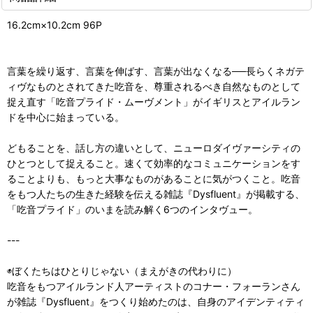
16.2cm×10.2cm 96P
言葉を繰り返す、言葉を伸ばす、言葉が出なくなる──長らくネガテ
ィヴなものとされてきた吃音を、尊重されるべき自然なものとして
捉え直す「吃音プライド・ムーヴメント」がイギリスとアイルラン
ドを中心に始まっている。
どもることを、話し方の違いとして、ニューロダイヴァーシティの
ひとつとして捉えること。速くて効率的なコミュニケーションをす
ることよりも、もっと大事なものがあることに気がつくこと。吃音
をもつ人たちの生きた経験を伝える雑誌『Dysfluent』が掲載する、
「吃音プライド」のいまを読み解く6つのインタヴュー。
---
◉ぼくたちはひとりじゃない（まえがきの代わりに）
吃音をもつアイルランド人アーティストのコナー・フォーランさん
が雑誌『Dysfluent』をつくり始めたのは、自身のアイデンティティ