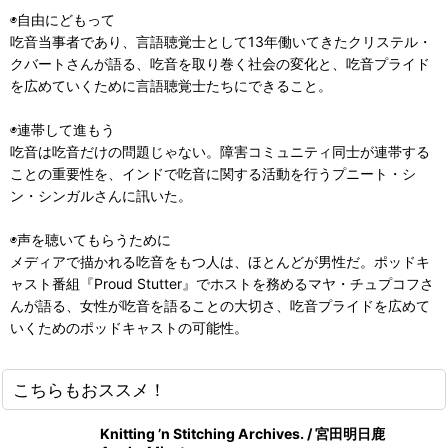
◉自由にどもって
吃音当事者であり、言語聴覚士として13年働いてきたクリステル・
クバートさんが語る、吃音を取り巻く社会の変化と、吃音プライド
を広めていくために言語聴覚士たちにできること。
◉連帯して進もう
吃音は吃音だけの問題じゃない。障害コミュニティ同士が連帯する
ことの重要性を、インドで吃音に関する活動を行うプニート・シ
ン・シンガルさんに訊いた。
◉声を聴いてもらうために
メディアで描かれる吃音をもつ人は、ほとんどが男性だ。ポッドキ
ャスト番組『Proud Stutter』でホストを務めるマヤ・チュプコフさ
んが語る、女性が吃音を語ることの大切さ、吃音プライドを広めて
いくためのポッドキャストの可能性。
こちらもおススメ！
Knitting ’n Stitching Archives. / 宮田明日鹿