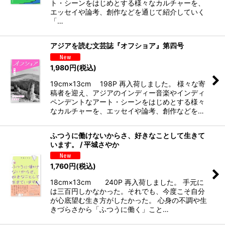
ト・シーンをはじめとする様々なカルチャーを、
エッセイや論考、創作などを通じて紹介していく
「…
アジアを読む文芸誌『オフショア』第四号
1,980
円
(税込)
19cm×13cm 198P 再入荷しました。 様々な寄
稿者を迎え、アジアのインディー音楽やインディ
ペンデントなアート・シーンをはじめとする様々
なカルチャーを、エッセイや論考、創作などを…
ふつうに働けないからさ、好きなことして生きて
います。 / 平城さやか
1,760
円
(税込)
18cm×13cm 240P 再入荷しました。 手元に
は三百円しかなかった。それでも、今度こそ自分
が心底望む生き方がしたかった。 心身の不調や生
きづらさから「ふつうに働く」こと…