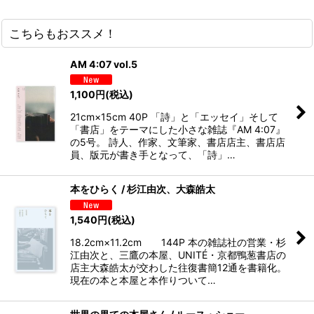
こちらもおススメ！
AM 4:07 vol.5
1,100
円
(税込)
21cm×15cm 40P 「詩」と「エッセイ」そして
「書店」をテーマにした小さな雑誌『AM 4:07』
の5号。 詩人、作家、文筆家、書店店主、書店店
員、版元が書き手となって、「詩」…
本をひらく / 杉江由次、大森皓太
1,540
円
(税込)
18.2cm×11.2cm 144P 本の雑誌社の営業・杉
江由次と、三鷹の本屋、UNITÉ・京都鴨葱書店の
店主大森皓太が交わした往復書簡12通を書籍化。
現在の本と本屋と本作りついて…