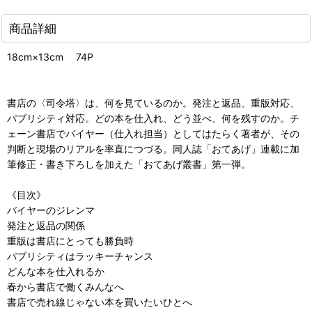
商品詳細
18cm×13cm 74P
書店の〈司令塔〉は、何を見ているのか。発注と返品、重版対応、
パブリシティ対応。どの本を仕入れ、どう並べ、何を残すのか。チ
ェーン書店でバイヤー（仕入れ担当）としてはたらく著者が、その
判断と現場のリアルを率直につづる。同人誌「おてあげ」連載に加
筆修正・書き下ろしを加えた「おてあげ叢書」第一弾。
《目次》
バイヤーのジレンマ
発注と返品の関係
重版は書店にとっても勝負時
パブリシティはラッキーチャンス
どんな本を仕入れるか
春から書店で働くみんなへ
書店で売れ線じゃない本を買いたいひとへ