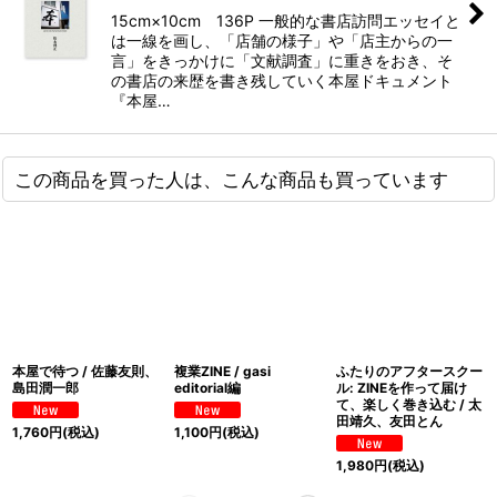
15cm×10cm 136P 一般的な書店訪問エッセイと
は一線を画し、「店舗の様子」や「店主からの一
言」をきっかけに「文献調査」に重きをおき、そ
の書店の来歴を書き残していく本屋ドキュメント
『本屋…
この商品を買った人は、こんな商品も買っています
本屋で待つ / 佐藤友則、
複業ZINE / gasi
ふたりのアフタースクー
島田潤一郎
editorial編
ル: ZINEを作って届け
て、楽しく巻き込む / 太
田靖久、友田とん
1,760
円
(税込)
1,100
円
(税込)
1,980
円
(税込)