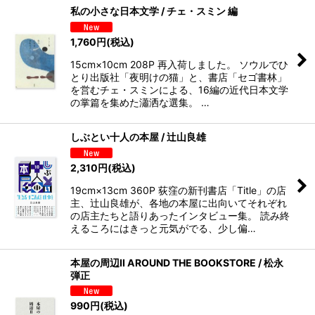
私の小さな日本文学 / チェ・スミン 編
1,760
円
(税込)
15cm×10cm 208P 再入荷しました。 ソウルでひ
とり出版社「夜明けの猫」と、書店「セゴ書林」
を営むチェ・スミンによる、16編の近代日本文学
の掌篇を集めた瀟洒な選集。 …
しぶとい十人の本屋 / 辻山良雄
2,310
円
(税込)
19cm×13cm 360P 荻窪の新刊書店「Title」の店
主、辻山良雄が、各地の本屋に出向いてそれぞれ
の店主たちと語りあったインタビュー集。 読み終
えるころにはきっと元気がでる、少し偏…
本屋の周辺II AROUND THE BOOKSTORE / 松永
弾正
990
円
(税込)