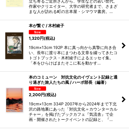
立ち寄るご近所さんから、学生などの若い世代、
作家やクリエイター、大学の研究者まで、さまざ
まな人が訪れる町の古本屋・シマウマ書房。…
本が繋ぐ / 木村綾子
1,320
円
(税込)
19cm×13cm 192P 本に真っ向から真摯に向き合
い、長年に渡り本にまつわる文章を綴ってきたコ
トゴトブックス・木村綾子によるエッセイ集。
「本をひらけばまたそこに私を動かす…
本のコミューン 対抗文化のイヴェント記録と通
り過ぎた旅人たちの風 / ハーポ部長（編著）
2,200
円
(税込)
19cm×13cm 334P 2007年から2024年まで下北
沢の路地裏にあった「対抗文化＝カウンターカル
チャー」を掲げたブックカフェ『気流舎』で企
画・開催されたトークイベントの記録と、『…