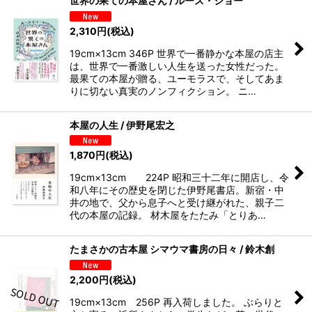
世界の果ての本屋さん / ルース・ショー
2,310
円
(税込)
19cm×13cm 346P 世界で一番静かな本屋の店主
は、世界で一番激しい人生を送った女性だった。
最果ての本屋が贈る、ユーモラスで、そしてあま
りに切ない真実のノンフィクション。 ニ…
本屋の人生 / 伊野尾宏之
1,870
円
(税込)
19cm×13cm 224P 昭和三十二年に開店し、令
和八年にその歴史を閉じた伊野尾書店。新宿・中
井の地で、父から息子へと受け継がれた、親子二
代の本屋の記録。 材木屋をたたみ「とりあ…
たまさかの古本屋 シマウマ書房の日々 / 鈴木創
2,200
円
(税込)
19cm×13cm 256P 再入荷しました。 ぶらりと