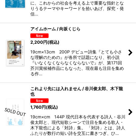
に、これからの社会を考える上で重要な指針とな
りうるテーマやキーワードを拾いあげ、探究・発
信…
アイムホーム / 向坂くじら
2,200
円
(税込)
19cm×13cm 200P デビュー詩集『とても小さ
な理解のための』が各所で話題になり、初小説
『いなくなくならなくならないで』が、第171回
芥川賞候補作品にもなった、現在最も注目を集め
る作…
これより先には入れません / 谷川俊太郎、木下龍
也
1,760
円
(税込)
19cm×cm 144P 現代日本を代表する詩人・谷川
俊太郎と、現代短歌シーンで注目を集める歌人・
木下龍也による「対詩」集。 「対詩」とは、詩人
ふたりが数行の短い詩を交互に書きつぎ、ひ…