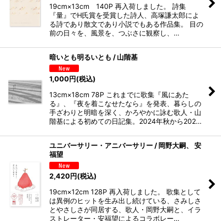
19cm×13cm 140P 再入荷しました。 詩集
『量』でH氏賞を受賞した詩人、高塚謙太郎によ
る詩であり散文であり小説でもある作品集。 目の
前の日々を、風景を、つぶさに観察し、…
暗いとも明るいとも / 山階基
1,000
円
(税込)
13cm×18cm 78P これまでに歌集『風にあた
る』、『夜を着こなせたなら』を発表、暮らしの
手ざわりと明暗を深く、かろやかに詠む歌人・山
階基による初めての日記集。2024年秋から202…
ユニバーサリー・アニバーサリー / 岡野大嗣、 安
福望
2,420
円
(税込)
19cm×12cm 128P 再入荷しました。 歌集として
は異例のヒットを生み出し続けている、さみしさ
とやさしさが同居する、歌人・岡野大嗣と、イラ
ストレーター・安福望によるコラボレー…