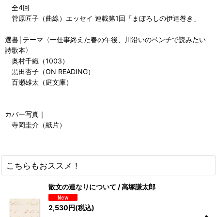
全4回
菅原匠子（曲線）エッセイ 連載第1回「まぼろしの伊達巻き」
選書│テーマ〈一仕事終えた春の午後、川沿いのベンチで読みたい
詩歌本〉
奥村千織（1003）
黒田杏子（ON READING）
百瀬雄太（庭文庫）
カバー写真｜
寺岡圭介（紙片）
こちらもおススメ！
散文の連なりについて / 高塚謙太郎
2,530
円
(税込)