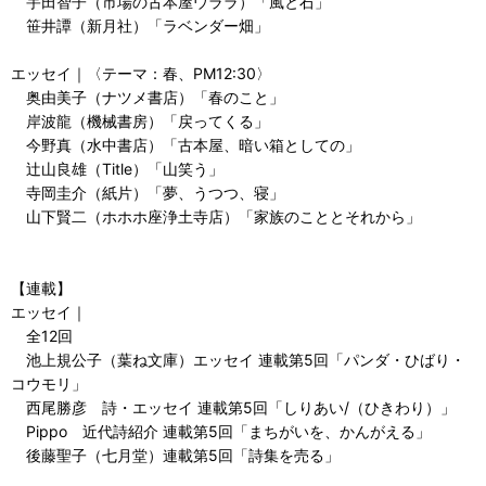
宇田智子（市場の古本屋ウララ）「風と石」
笹井譚（新月社）「ラベンダー畑」
エッセイ｜〈テーマ：春、PM12:30〉
奥由美子（ナツメ書店）「春のこと」
岸波龍（機械書房）「戻ってくる」
今野真（水中書店）「古本屋、暗い箱としての」
辻山良雄（Title）「山笑う」
寺岡圭介（紙片）「夢、うつつ、寝」
山下賢二（ホホホ座浄土寺店）「家族のこととそれから」
【連載】
エッセイ｜
全12回
池上規公子（葉ね文庫）エッセイ 連載第5回「パンダ・ひばり・
コウモリ」
西尾勝彦 詩・エッセイ 連載第5回「しりあい/（ひきわり）」
Pippo 近代詩紹介 連載第5回「まちがいを、かんがえる」
後藤聖子（七月堂）連載第5回「詩集を売る」