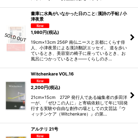
書庫に水鳥がいなかった日のこと: 漢詩の手帖 / 小
津夜景
1,980
円
(税込)
19cm×13cm 256P 南仏ニースと京都にくらす俳
人、小津夜景による漢詩翻訳エッセイ。 道を歩い
ているとき、美容室の椅子に座っているとき、お
風呂につかっているとき――くらしのさ…
Witchenkare VOL.16
2,200
円
(税込)
21cm×15cm 272P 発行人である編集者の多田洋
一が、「ぜひこの人に」と寄稿依頼して年に1回発
行する実験や自由な創作の場としての文芸誌『ウ
ィッチンケア（Witchenkare）』の第…
アルテリ 21号