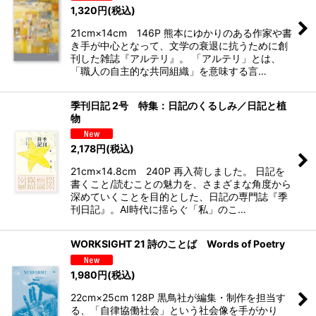
1,320
円
(税込)
21cm×14cm 146P 熊本にゆかりのある作家や書
き手が中心となって、文学の衰退に抗うために創
刊した雑誌『アルテリ』。 「アルテリ」とは、
「職人の自主的な共同組織」を意味する言…
季刊日記 2号 特集：日記のくるしみ／日記と植
物
2,178
円
(税込)
21cm×14.8cm 240P 再入荷しました。 日記を
書くこと/読むことの魅力を、さまざまな角度から
深めていくことを目的とした、日記の専門誌『季
刊日記』。AI時代に揺らぐ「私」のこ…
WORKSIGHT 21 詩のことば Words of Poetry
1,980
円
(税込)
22cm×25cm 128P 黒鳥社が編集・制作を担当す
る、「自律協働社会」という社会像を手がかり