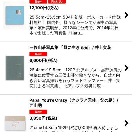
12,100
円
(税込)
25.5cm×25.5cm 504P 初版・ポストカード付 送
料無料！ 国内外、様々なシーンで活躍中の写真
家・濱田英明が、2012年に台湾で、2014年に日
本で出版した写真集『Haru…
三俣山荘写真集 「野に生きる光」/ 井上実花
6,600
円
(税込)
26.4cm×19.5cm 120P 北アルプス・黒部源流の
稜線に位置する三俣山荘で働きながら、自然と向
き合い写真撮影を行うフォトグラファー、井上実
花による写真集。 北アルプス最奥に広…
Papa, You’re Crazy〈クジラと天体、父の島〉/
西山勲
3,850
円
(税込)
21cm×14.8cm 192P 限定1,000部 再入荷しまし