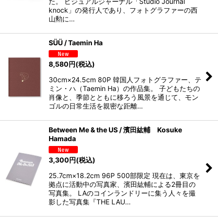
た。 ビジュアルジャーナル「Studio Journal
knock」の発行人であり、フォトグラファーの西
山勲に…
SÜÜ / Taemin Ha
8,580
円
(税込)
30cm×24.5cm 80P 韓国人フォトグラファー、テ
ミン・ハ（Taemin Ha）の作品集。 子どもたちの
肖像と、季節とともに移ろう風景を通じて、モン
ゴルの日常生活を親密な距離…
Between Me & the US / 濱田紘輔 Kosuke
Hamada
3,300
円
(税込)
25.7cm×18.2cm 96P 500部限定 現在は、東京を
拠点に活動中の写真家、濱田紘輔による2冊目の
写真集。 LAのコインランドリーに集う人々を撮
影した写真集『THE LAU…