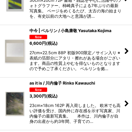
30cm×20cm 72P 書籍・雑誌を中心に活躍中のフ
ォトグラファー、柿崎真子による7年ぶりの最新
写真集。 ページをめくるたび、太古の海の始まり
を、有史以前の大地へと意識が誘…
中今 | ベルリン / 小島康敬 Yasutaka Kojima
6,600
円
(税込)
27cm×22.5cm 88P 初版900限定／サイン入り ※
表紙の箔部分にアタリ・擦れがある場合がござい
ます。商品の性質上やむを得ないものとなります
ので予めご了承ください。 ベルリンを拠…
as it is / 川内倫子 Rinko Kawauchi
3,300
円
(税込)
23cm×18cm 162P 再入荷しました。 欧米でも高
い評価を受け、国内外に存在感を示す写真家、川
内倫子の最新写真集。 本作は、川内倫子が自
身の出産から約3年間、子育ての…