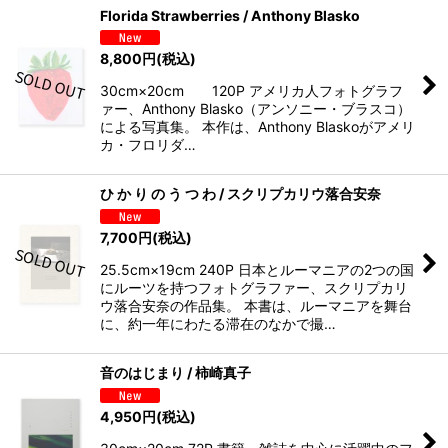
Florida Strawberries / Anthony Blasko
8,800
円
(税込)
30cm×20cm 120P アメリカ人フォトグラフ
ァー、Anthony Blasko（アンソニー・ブラスコ）
による写真集。 本作は、Anthony Blaskoがアメリ
カ・フロリダ…
ひ か り の う つ わ / スクリプカリウ落合安奈
7,700
円
(税込)
25.5cm×19cm 240P 日本とルーマニアの2つの国
にルーツを持つフォトグラファー、スクリプカリ
ウ落合安奈の作品集。 本書は、ルーマニアを舞台
に、約一年にわたる滞在のなかで撮…
音のはじまり / 柿崎真子
4,950
円
(税込)