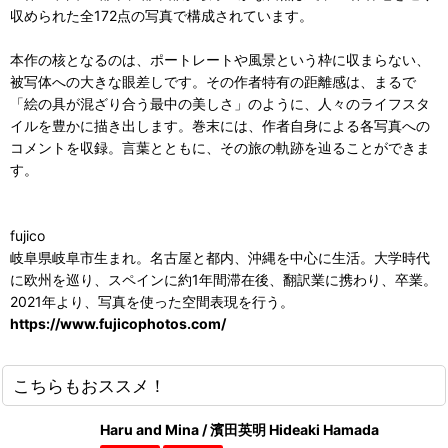
収められた全172点の写真で構成されています。
本作の核となるのは、ポートレートや風景という枠に収まらない、
被写体への大きな眼差しです。その作者特有の距離感は、まるで
「絵の具が混ざり合う最中の美しさ」のように、人々のライフスタ
イルを豊かに描き出します。巻末には、作者自身による各写真への
コメントを収録。言葉とともに、その旅の軌跡を辿ることができま
す。
fujico
岐阜県岐阜市生まれ。名古屋と都内、沖縄を中心に生活。大学時代
に欧州を巡り、スペインに約1年間滞在後、翻訳業に携わり、卒業。
2021年より、写真を使った空間表現を行う。
https://www.fujicophotos.com/
こちらもおススメ！
Haru and Mina / 濱田英明 Hideaki Hamada