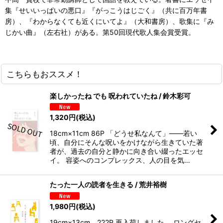
集『せいいっぱいの悪口』『がっこうはじごく』（共に百万年書
房）、『わからなくても近くにいてよ』（大和書房）、歌集に『み
じかい曲』（左右社）がある。第50回現代歌人集会賞受賞。
こちらもおススメ！
楽しかったね でも 呪われていたね / 鈴木彩可
1,320
円
(税込)
18cm×11cm 86P 「どうせ私なんて」――若い
頃、自分にそんな呪いをかけながら生きていた著
者が、過去の自分と静かに向き合い綴ったエッセ
イ。 容姿へのコンプレックス、人の目を気…
たった一人の読者を生きる / 荒井裕樹
1,980
円
(税込)
19cm×13cm 222P 再入荷しました。 ロングセ