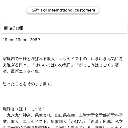
商品詳細
19cm×13cm 208P
家庭内で王様と呼ばれる歌人・エッセイストの、いきいき元気に考
え過ぎる日々。『せいいっぱいの悪口』『がっこうはじごく』著
者、最新エッセイ集。
思ったことをそのまま書く。
堀静香（ほり・しずか）
一九八九年神奈川県生まれ。山口県在住。上智大学文学部哲学科卒
業。歌人、エッセイスト。短歌同人「かばん」「西瓜」所属。私立
中高一貫校で非常勤講師として国語を教えている。著書にエッセイ