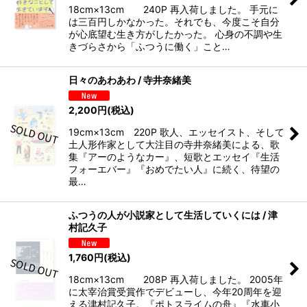
18cm×13cm 240P 再入荷しました。 手元に
は三百円しかなかった。それでも、今度こそ自分
が心底望む生き方がしたかった。 心身の不調や生
きづらさから「ふつうに働く」こと…
日々のあわあわ / 寺井奈緒美
2,200
円
(税込)
19cm×13cm 220P 歌人、エッセイスト、そして
土人形作家として大注目の寺井奈緒美による、歌
集『アーのようなカー』、短歌とエッセイ『生活
フォーエバー』『おめでたい人』に続く、待望の
最…
ふつうの人が小説家として生活していくには / 津
村記久子
1,760
円
(税込)
18cm×13cm 208P 再入荷しました。 2005年
に太宰治賞受賞作でデビューし、今年20周年を迎
える津村記久子。『ポトスライムの舟』『水車小