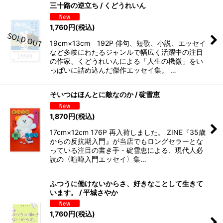
三十路の逆立ち / くどうれいん
1,760
円
(税込)
19cm×13cm 192P 俳句、短歌、小説、エッセイ
など多岐にわたるジャンルで幅広く活躍中の注目
の作家、くどうれいんによる「人生の機微」をい
っぱいに詰め込んだ傑作エッセイ集。 …
そいつはほんとに敵なのか / 碇雪恵
1,870
円
(税込)
17cm×12cm 176P 再入荷しました。 ZINE『35歳
からの反抗期入門』が当店でもロングセラーとな
っている注目の書き手・碇雪恵による、現代人必
読の〈喧嘩入門エッセイ〉集…
ふつうに働けないからさ、好きなことして生きて
います。 / 平城さやか
1,760
円
(税込)