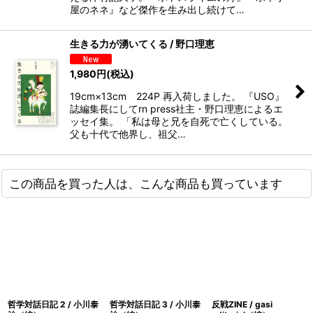
屋のネネ』など傑作を生み出し続けて…
生きる力が湧いてくる / 野口理恵
1,980
円
(税込)
19cm×13cm 224P 再入荷しました。 『USO』
誌編集長にしてrn press社主・野口理恵によるエ
ッセイ集。 「私は母と兄を自死で亡くしている。
父も十代で他界し、祖父…
この商品を買った人は、こんな商品も買っています
哲学対話日記 2 / 小川泰
哲学対話日記 3 / 小川泰
反戦ZINE / gasi