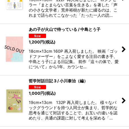
ラー『まとまらない言葉を生きる』を著した「声
の小さな文学者」荒井裕樹が新たに綴るのは、こ
れまで語られてこなかった「たった一人の読…
あの子が火山で待っている / 中島とう子
1,200
円
(税込)
18cm×13cm 160P 再入荷しました。 映画「ゴッ
ドファーザー」をこよなく愛する注目の書き手、
中島とう子による日記集。 前作『這々の体で、愛
について』から1年。カウンセ…
哲学対話日記 3 / 小川泰治（編）
1,000
円
(税込)
19cm×13cm 132P 再入荷しました。 様々なバ
ックグラウンドを持つ人同士が集まり、哲学的な
思考を通じて対話することで、お互いの違いを認
めたり、共通の課題に対して考えを深める「…