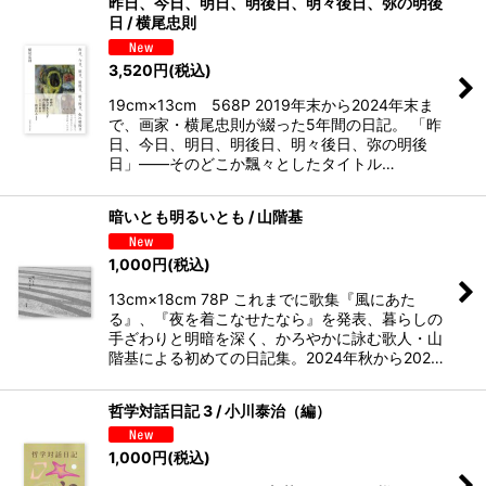
昨日、今日、明日、明後日、明々後日、弥の明後
日 / 横尾忠則
3,520
円
(税込)
19cm×13cm 568P 2019年末から2024年末ま
で、画家・横尾忠則が綴った5年間の日記。 「昨
日、今日、明日、明後日、明々後日、弥の明後
日」――そのどこか飄々としたタイトル…
暗いとも明るいとも / 山階基
1,000
円
(税込)
13cm×18cm 78P これまでに歌集『風にあた
る』、『夜を着こなせたなら』を発表、暮らしの
手ざわりと明暗を深く、かろやかに詠む歌人・山
階基による初めての日記集。2024年秋から202…
哲学対話日記 3 / 小川泰治（編）
1,000
円
(税込)