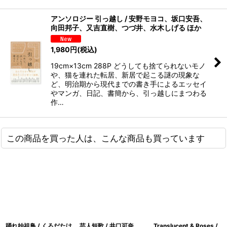
アンソロジー 引っ越し / 安野モヨコ、坂口安吾、
向田邦子、又吉直樹、つづ井、水木しげる ほか
1,980
円
(税込)
19cm×13cm 288P どうしても捨てられないモノ
や、猫を連れた転居、新居で起こる謎の現象な
ど、明治期から現代までの書き手によるエッセイ
やマンガ、日記、書簡から、引っ越しにまつわる
作…
この商品を買った人は、こんな商品も買っています
踊れ始祖鳥 / くろだたけ
芸人短歌 / 井口可奈
Translucent & Roses /