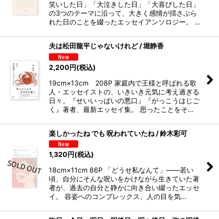
笑いした日」「大泣きした日」「大喜びした日」
の3つのテーマに沿って、大きく感情が揺さぶら
れた日のことを綴ったエッセイアンソロジー。 …
夫は松田龍平じゃないけれど / 堀静香
2,200
円
(税込)
19cm×13cm 208P 家庭内で王様と呼ばれる歌
人・エッセイストの、いきいき元気に考え過ぎる
日々。『せいいっぱいの悪口』『がっこうはじご
く』著者、最新エッセイ集。 思ったことをそ…
楽しかったね でも 呪われていたね / 鈴木彩可
1,320
円
(税込)
18cm×11cm 86P 「どうせ私なんて」――若い
頃、自分にそんな呪いをかけながら生きていた著
者が、過去の自分と静かに向き合い綴ったエッセ
イ。 容姿へのコンプレックス、人の目を気…