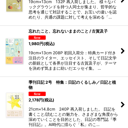
19cm×13cm 132P 再入荷しました。 様々なバ
ックグラウンドを持つ人同士が集まり、哲学的な
思考を通じて対話することで、お互いの違いを認
めたり、共通の課題に対して考えを深める「…
忘れたこと、忘れないままのこと / 古賀及子
1,980
円
(税込)
19cm×13cm 208P 初回入荷分：特典カード付き
注目のライター、エッセイスト、そして日記文学
の新鋭として各界が注目する古賀及子が、テーマ
を決めず気ままに紡いだエッセイ集。 …
季刊日記 2号 特集：日記のくるしみ／日記と植
物
2,178
円
(税込)
21cm×14.8cm 240P 再入荷しました。 日記を
書くこと/読むことの魅力を、さまざまな角度から
深めていくことを目的とした、日記の専門誌『季
刊日記』。AI時代に揺らぐ「私」のこ…