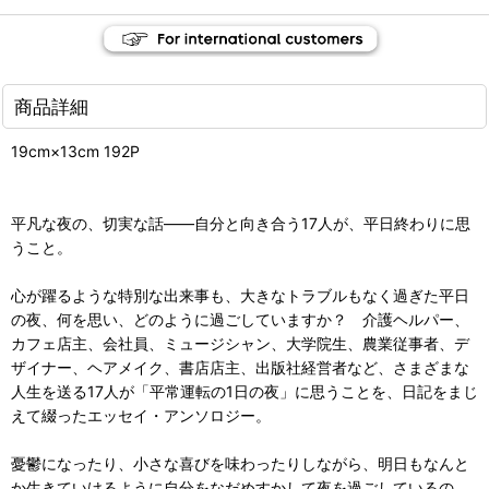
商品詳細
19cm×13cm 192P
平凡な夜の、切実な話――自分と向き合う17人が、平日終わりに思
うこと。
心が躍るような特別な出来事も、大きなトラブルもなく過ぎた平日
の夜、何を思い、どのように過ごしていますか？ 介護ヘルパー、
カフェ店主、会社員、ミュージシャン、大学院生、農業従事者、デ
ザイナー、ヘアメイク、書店店主、出版社経営者など、さまざまな
人生を送る17人が「平常運転の1日の夜」に思うことを、日記をまじ
えて綴ったエッセイ・アンソロジー。
憂鬱になったり、小さな喜びを味わったりしながら、明日もなんと
か生きていけるように自分をなだめすかして夜を過ごしているの