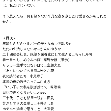
は、私だけじゃない。
そう思えたら、何も起きない平凡な夜を少しだけ愛せるかもしれま
せん。
＜目次＞
主婦ときどきヘルパーの平和な夜…伊部璃子
ただの生活じゃないか…かんのゆうや
二十四歳会社員、絶望を栄養素にして生きる…ちらし寿司
春一番のち、めぐみの雨…葉野かほ（果歩）
サッカー選手ではないぼく…主題犬豆
〈友〉についての書簡…米とお花
夜の訪問者たち…小尾章子
北陸の夜の哲学ごっこ…むえき
〝いい子〟の私を脱ぎ捨てて…味噌袴
日記で遅くなりたい…oheso
三十代、子ども部屋の現在…田貫
苦さと甘さの金曜日…今井さしみ
ホテルの湯舟で思うこと…大室愛