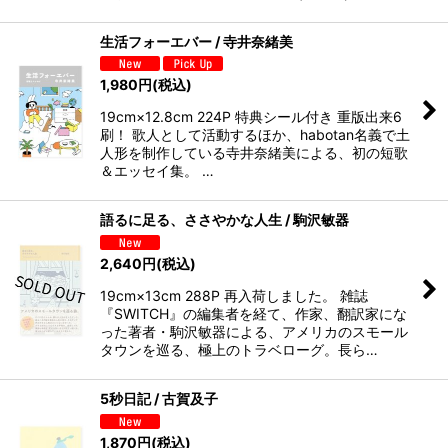
生活フォーエバー / 寺井奈緒美
1,980
円
(税込)
19cm×12.8cm 224P 特典シール付き 重版出来6
刷！ 歌人として活動するほか、habotan名義で土
人形を制作している寺井奈緒美による、初の短歌
＆エッセイ集。 …
語るに足る、ささやかな人生 / 駒沢敏器
2,640
円
(税込)
19cm×13cm 288P 再入荷しました。 雑誌
『SWITCH』の編集者を経て、作家、翻訳家にな
った著者・駒沢敏器による、アメリカのスモール
タウンを巡る、極上のトラベローグ。長ら…
5秒日記 / 古賀及子
1,870
円
(税込)