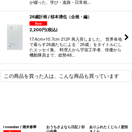
が綴った、学び・進路・日常相…
26歳計画 / 椋本湧也（企画・編）
2,200
円
(税込)
17.4cm×10.7cm 212P 再入荷しました。 世界各地
で暮らす26歳たちによる「26歳」をタイトルにし
たエッセイ集。 料理人から宇宙工学者、俳優から
機動隊員まで、総勢48…
この商品を買った人は、こんな商品も買っています
I vvonder / 堀米春寧
おうちさよなら日記 / 杉
ありふれたくじら / 是恒
山由香
さくら