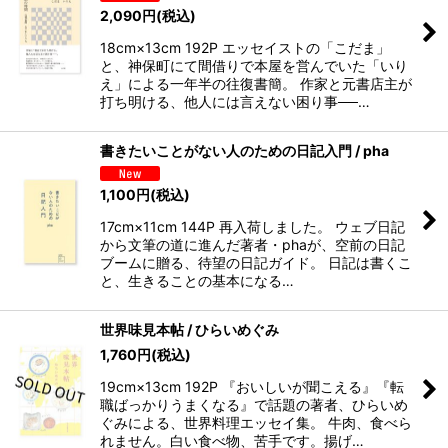
2,090
円
(税込)
18cm×13cm 192P エッセイストの「こだま」
と、神保町にて間借りで本屋を営んでいた「いり
え」による一年半の往復書簡。 作家と元書店主が
打ち明ける、他人には言えない困り事──…
書きたいことがない人のための日記入門 / pha
1,100
円
(税込)
17cm×11cm 144P 再入荷しました。 ウェブ日記
から文筆の道に進んだ著者・phaが、空前の日記
ブームに贈る、待望の日記ガイド。 日記は書くこ
と、生きることの基本になる…
世界味見本帖 / ひらいめぐみ
1,760
円
(税込)
19cm×13cm 192P 『おいしいが聞こえる』『転
職ばっかりうまくなる』で話題の著者、ひらいめ
ぐみによる、世界料理エッセイ集。 牛肉、食べら
れません。白い食べ物、苦手です。揚げ…