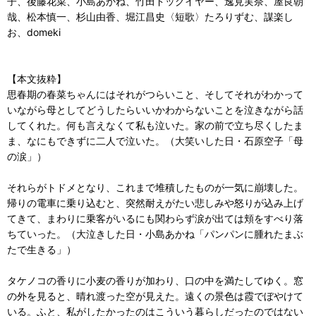
子、後藤花菜、小島あかね、竹田ドッグイヤー、逸見実奈、屋良朝
哉、松本慎一、杉山由香、堀江昌史〈短歌〉たろりずむ、謀楽し
お、domeki
【本文抜粋】
思春期の春菜ちゃんにはそれがつらいこと、そしてそれがわかって
いながら母としてどうしたらいいかわからないことを泣きながら話
してくれた。何も言えなくて私も泣いた。家の前で立ち尽くしたま
ま、なにもできずに二人で泣いた。（大笑いした日・石原空子「母
の涙」）
それらがトドメとなり、これまで堆積したものが一気に崩壊した。
帰りの電車に乗り込むと、突然耐えがたい悲しみや怒りが込み上げ
てきて、まわりに乗客がいるにも関わらず涙が出ては頬をすべり落
ちていった。（大泣きした日・小島あかね「パンパンに腫れたまぶ
たで生きる」）
タケノコの香りに小麦の香りが加わり、口の中を満たしてゆく。窓
の外を見ると、晴れ渡った空が見えた。遠くの景色は霞でぼやけて
いる。ふと、私がしたかったのはこういう暮らしだったのではない