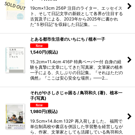
19cm×13cm 256P 注目のライター、エッセイス
ト、そして日記文学の新鋭として各界が注目する
古賀及子による、2023年から2025年に書かれ
た“５秒日記”を収録した日記集。 …
とある都市生活者のいちにち / 植本一子
1,540
円
(税込)
15.2cm×11.4cm 416P 特典ペーパー付 自身の経
験を真摯に文章にしてきた写真家、文筆家の植本
一子による、久しぶりの日記集。『それはただの
偶然』『ここは安心安全な場所』——2…
それがやさしさじゃ困る / 鳥羽和久 (著)、植本一
子(写真)
1,980
円
(税込)
19.5cm×14.8cm 132P 再入荷しました。 福岡で
単位制高校や書店を併設した学習塾を経営しなが
ら、作家、文筆家としても活躍している鳥羽和久