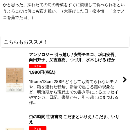
かと思った。採れたての旬の野菜をすぐに調理して食べられるとい
うよろこびは何にも変え難い。（大喜びした日・松本慎一「タケノ
コを茹でた日」）
こちらもおススメ！
アンソロジー 引っ越し / 安野モヨコ、坂口安吾、
向田邦子、又吉直樹、つづ井、水木しげる ほか
1,980
円
(税込)
19cm×13cm 288P どうしても捨てられないモノ
や、猫を連れた転居、新居で起こる謎の現象な
ど、明治期から現代までの書き手によるエッセイ
やマンガ、日記、書簡から、引っ越しにまつわる
作…
虫の時間 往復書簡 こだまといりえ / こだま、いり
え