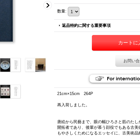
数量
:
返品特約に関する重要事項
お問い合
21cm×15cm 264P
再入荷しました。
唐絵から民藝まで、眼の幅ひろさと筋のたし
開拓者であり、後輩が慕う顔役でもある古美
もやさしくためになるエッセイに、古美術品約