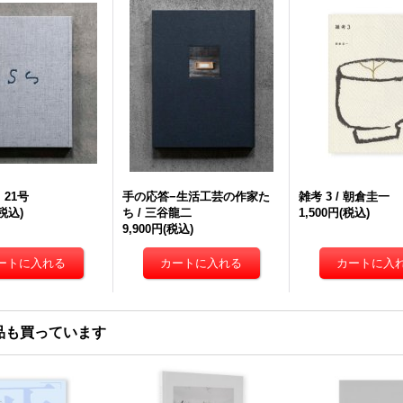
21号
手の応答−生活工芸の作家た
雑考 3 / 朝倉圭一
(税込)
ち / 三谷龍二
1,500円
(税込)
9,900円
(税込)
品も買っています