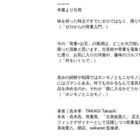
ーーー
本書より引用
味を持った時点ですでにゼロではなく、限り
（「ゼロからの骨董入門」）
今の「骨董=お宝」の風潮は、どこか大穴狙
困った現象と思います。古美術や骨董を蒐集
た通り、お気に入りの洋服や、趣味のゴルフ
（「何をいくらで」）
並みの経験や知識ではホンモノともニセモノ
にはゴマンとある。何でも分かるなんて道具
品を決めるのか。それが「腹に入るかどうか
（「ホンモノとニセモノ」）
著者｜高木孝 TAKAGI Takashi
本名・高木高。骨董商。「古美術栗八」 店主。
フィックデザイナーとして活躍しつつ骨董蒐集
美術栗八」開店。seikanet 監修者。