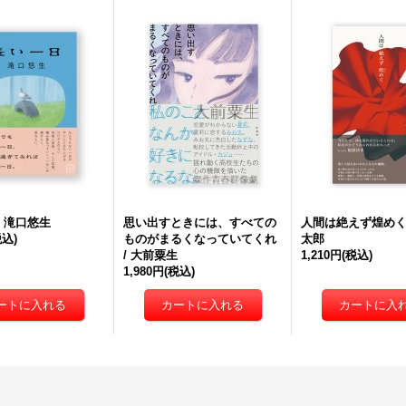
/ 滝口悠生
思い出すときには、すべての
人間は絶えず煌めく 
税込)
ものがまるくなっていてくれ
太郎
/ 大前粟生
1,210円
(税込)
1,980円
(税込)