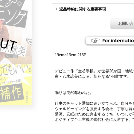
返品特約に関する重要事項
お問い合
19cm×13cm 216P
デビュー作『空芯手帳』が世界26か国・地
家・八木詠美による、新たなる“不眠”文学。
眠りは突然奪われた。
仕事のチャット通知に追い立てられ、自分を
ウェルビーイングを強要する会社、丁寧な暮
講師。安眠のために奔走するうち、いつしか
ポジティブ至上主義の現代社会に反逆する、“