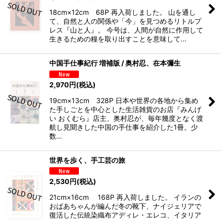
18cm×12cm 68P 再入荷しました。 山を通し
て、自然と人の関係や「今」を見つめるリトルプ
レス『山と人』。 今号は、人間が自然に作用して
生きるための糧を取り出すことを意味して…
中国手仕事紀行 増補版 / 奥村忍、在本彌生
2,970
円
(税込)
19cm×13cm 328P 日本や世界の各地から集め
た手しごとを中心とした生活雑貨のお店『みんげ
い おくむら』店主、奥村忍が、毎年幾度となく渡
航し見聞きした中国の手仕事を紹介した1冊。少
数…
世界を歩く、手工芸の旅
2,530
円
(税込)
21cm×16cm 168P 再入荷しました。 イランの
おばあちゃんが編んだ冬の靴下、ナイジェリアで
復活した伝統染織布アディレ・エレコ、イタリア