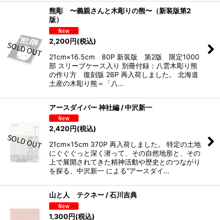
熊彫 〜義親さんと木彫りの熊〜（新装版第2
版）
2,200
円
(税込)
21cm×16.5cm 80P 新装版 第2版 限定1000
部 スリーブケース入り 別冊付録：八雲木彫り熊
の作り方 復刻版 28P 再入荷しました。 北海道
土産の木彫り熊＝「八…
アースダイバー 神社編 / 中沢新一
2,420
円
(税込)
21cm×15cm 370P 再入荷しました。 特定の土地
にぐぐぐっと深く潜って、その自然地形と、その
上で展開されてきた精神活動や歴史とのつながり
を探る、中沢新一 による“アースダイ…
山と人 テクネー / 石川吉典
1,300
円
(税込)