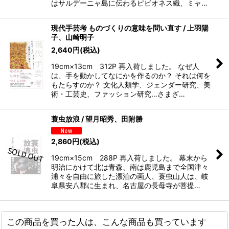
はサルデーニャ島に伝わるピビオネス織、ミャ…
現代手芸考 ものづくりの意味を問い直す / 上羽陽
子、山崎明子
2,640
円
(税込)
19cm×13cm 312P 再入荷しました。 なぜ人
は、手を動かしてなにかを作るのか？ それは何を
もたらすのか？ 文化人類学、ジェンダー研究、美
術・工芸史、ファッション研究…さまざ…
蓑虫放浪 / 望月昭秀、田附勝
2,860
円
(税込)
19cm×15cm 288P 再入荷しました。 幕末から
明治にかけて北は青森、南は鹿児島まで全国津々
浦々を自由に旅した漂泊の画人、蓑虫山人は、岐
阜県安八郡に生まれ、名古屋の長母寺が菩提…
この商品を買った人は、こんな商品も買っています