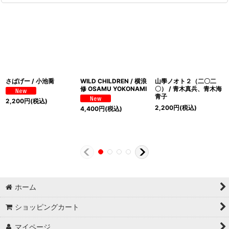
さばげー / 小池喬
WILD CHILDREN / 横浪
山學ノオト２（二〇二
修 OSAMU YOKONAMI
〇） / 青木真兵、青木海
青子
2,200
円
(税込)
2,200
円
(税込)
4,400
円
(税込)
ホーム
ショッピングカート
マイページ