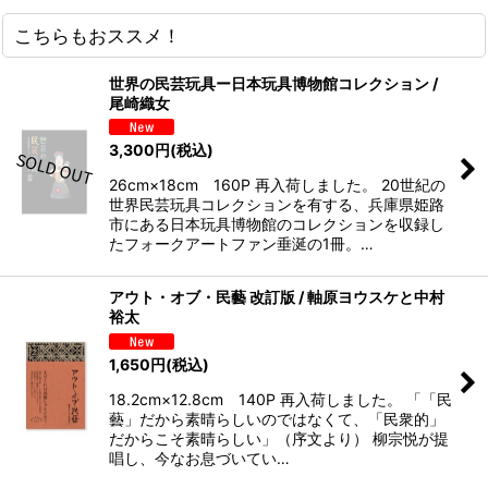
こちらもおススメ！
世界の民芸玩具ー日本玩具博物館コレクション /
尾崎織女
3,300
円
(税込)
26cm×18cm 160P 再入荷しました。 20世紀の
世界民芸玩具コレクションを有する、兵庫県姫路
市にある日本玩具博物館のコレクションを収録し
たフォークアートファン垂涎の1冊。…
アウト・オブ・民藝 改訂版 / 軸原ヨウスケと中村
裕太
1,650
円
(税込)
18.2cm×12.8cm 140P 再入荷しました。 「「民
藝」だから素晴らしいのではなくて、「民衆的」
だからこそ素晴らしい」（序文より） 柳宗悦が提
唱し、今なお息づいてい…