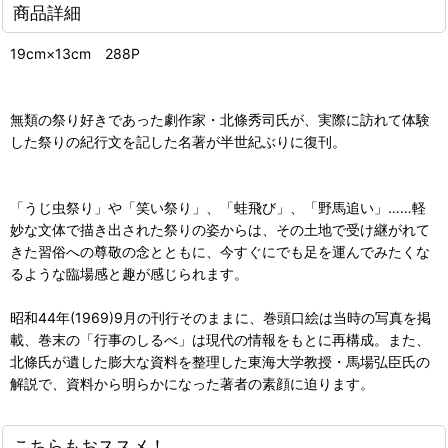
商品詳細
19cm×13cm 288P
無類の祭り好きであった劇作家・北條秀司氏が、実際に訪れて体験
した祭りの紀行文を記した名著が半世紀ぶりに復刊。
「うじ虫祭り」や「笑い祭り」、「蛙飛び」、「野馬追い」……軽
妙な文体で描き出された祭りの姿からは、その土地で受け継がれて
きた習俗への尊敬の念とともに、今すぐにでも足を運んでみたくな
るような臨場感と趣が感じられます。
昭和44年(1969)9月の刊行そのままに、巻頭口絵は当時の写真を掲
載、巻末の「行事のしるべ」は現代の情報をもとに再構成。また、
北條氏が遺した膨大な資料を整理した東海大学教授・馬場弘臣氏の
解説で、資料から明らかになった著者の素顔に迫ります。
こちらもおススメ！