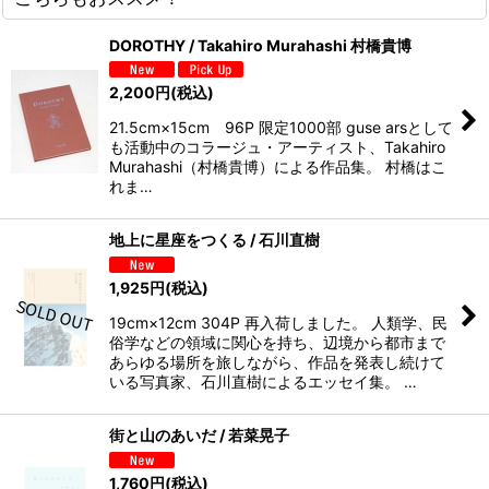
DOROTHY / Takahiro Murahashi 村橋貴博
2,200
円
(税込)
21.5cm×15cm 96P 限定1000部 guse arsとして
も活動中のコラージュ・アーティスト、Takahiro
Murahashi（村橋貴博）による作品集。 村橋はこ
れま…
地上に星座をつくる / 石川直樹
1,925
円
(税込)
19cm×12cm 304P 再入荷しました。 人類学、民
俗学などの領域に関心を持ち、辺境から都市まで
あらゆる場所を旅しながら、作品を発表し続けて
いる写真家、石川直樹によるエッセイ集。 …
街と山のあいだ / 若菜晃子
1,760
円
(税込)