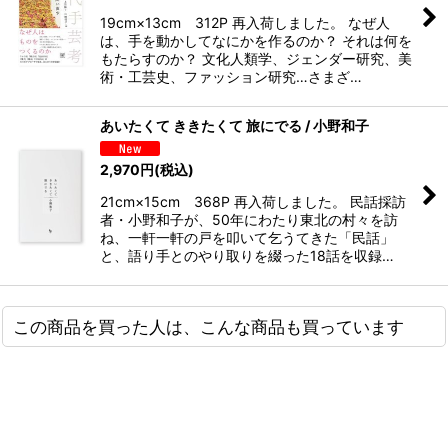
19cm×13cm 312P 再入荷しました。 なぜ人
は、手を動かしてなにかを作るのか？ それは何を
もたらすのか？ 文化人類学、ジェンダー研究、美
術・工芸史、ファッション研究…さまざ…
あいたくて ききたくて 旅にでる / 小野和子
2,970
円
(税込)
21cm×15cm 368P 再入荷しました。 民話採訪
者・小野和子が、50年にわたり東北の村々を訪
ね、一軒一軒の戸を叩いて乞うてきた「民話」
と、語り手とのやり取りを綴った18話を収録…
この商品を買った人は、こんな商品も買っています