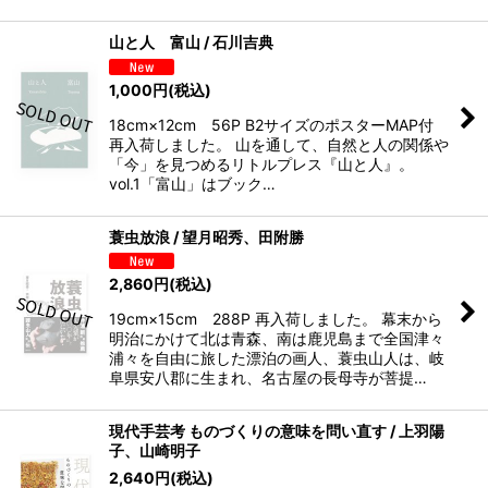
山と人 富山 / 石川吉典
1,000
円
(税込)
18cm×12cm 56P B2サイズのポスターMAP付
再入荷しました。 山を通して、自然と人の関係や
「今」を見つめるリトルプレス『山と人』。
vol.1「富山」はブック…
蓑虫放浪 / 望月昭秀、田附勝
2,860
円
(税込)
19cm×15cm 288P 再入荷しました。 幕末から
明治にかけて北は青森、南は鹿児島まで全国津々
浦々を自由に旅した漂泊の画人、蓑虫山人は、岐
阜県安八郡に生まれ、名古屋の長母寺が菩提…
現代手芸考 ものづくりの意味を問い直す / 上羽陽
子、山崎明子
2,640
円
(税込)