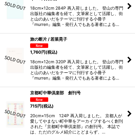
18cm×12cm 284P 再入荷しました。 登山の専門
出版社の編集者を経て、文筆家として活躍し、街
と山のあいだをテーマに刊行する小冊子
『murren』編集・発行人でもある著者による…
旅の断片 / 若菜晃子
1,760
円
(税込)
18cm×12cm 320P 再入荷しました。 登山の専門
出版社の編集者を経て、文筆家として活躍し、街
と山のあいだをテーマに刊行する小冊子
『murren』編集・発行人でもある著者による…
京都町中華倶楽部 創刊号
715
円
(税込)
20cm×15cm 124P 再入荷しました。 京都人が
愛してやまない町中華をアーカイブするべく創刊
された『京都町中華倶楽部』の創刊号。 本誌で
は、ただのグルメ紹介にとどまらず、…