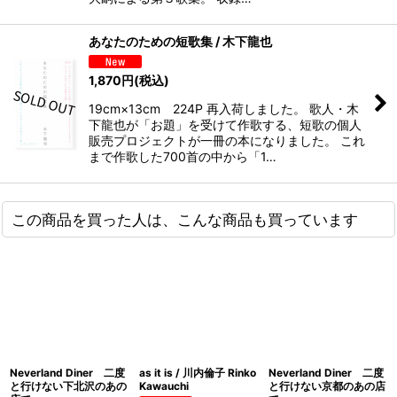
あなたのための短歌集 / 木下龍也
1,870
円
(税込)
19cm×13cm 224P 再入荷しました。 歌人・木
下龍也が「お題」を受けて作歌する、短歌の個人
販売プロジェクトが一冊の本になりました。 これ
まで作歌した700首の中から「1…
この商品を買った人は、こんな商品も買っています
Neverland Diner 二度
as it is / 川内倫子 Rinko
Neverland Diner 二度
と行けない下北沢のあの
Kawauchi
と行けない京都のあの店