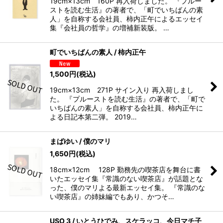
19cm×13cm 160P 再入荷しました。 『プルー
ストを読む生活』の著者で、「町でいちばんの素
人」を自称する会社員、柿内正午によるエッセイ
集『会社員の哲学』の増補新装版。 …
町でいちばんの素人 / 柿内正午
1,500
円
(税込)
19cm×13cm 271P サイン入り 再入荷しまし
た。 『プルーストを読む生活』の著者で、「町で
いちばんの素人」を自称する会社員、柿内正午に
よる日記本第二弾。 2019…
まばゆい / 僕のマリ
1,650
円
(税込)
18cm×12cm 128P 勤務先の喫茶店を舞台に書
いたエッセイ集『常識のない喫茶店』が話題とな
った、僕のマリよる最新エッセイ集。 『常識のな
い喫茶店』の姉妹編でもあり、かつそ…
USO 3 / いとうひでみ、スケラッコ、今日マチ子