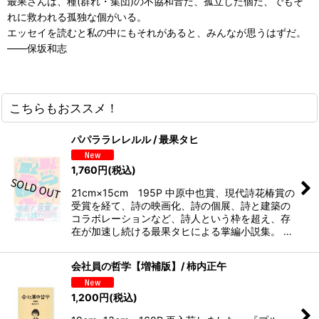
最果さんは、種(群れ・集団)の不協和音だ、孤立した個だ、でもそ
れに救われる孤独な個がいる。
エッセイを読むと私の中にもそれがあると、みんなが思うはずだ。
――保坂和志
こちらもおススメ！
パパララレレルル / 最果タヒ
1,760
円
(税込)
21cm×15cm 195P 中原中也賞、現代詩花椿賞の
受賞を経て、詩の映画化、詩の個展、詩と建築の
コラボレーションなど、詩人という枠を超え、存
在が加速し続ける最果タヒによる掌編小説集。 …
会社員の哲学【増補版】/ 柿内正午
1,200
円
(税込)