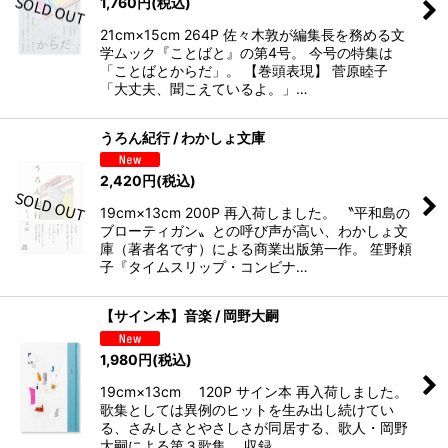
1,760
円
(税込)
21cm×15cm 264P 佐々木敦が編集長を務める文
学ムック『ことばと』の第4号。 今号の特集は
「ことばとからだ」。 【巻頭表現】 菅原睦子
「大丈夫、聞こえているよ。」…
うろん紀行 / わかしょ文庫
2,420
円
(税込)
19cm×13cm 200P 再入荷しました。 〝平和島の
ブローティガン〟との呼び声が高い、わかしょ文
庫（著者名です）による商業出版第一作。 笙野頼
子『タイムスリップ・コンビナ…
【サイン本】音楽 / 岡野大嗣
1,980
円
(税込)
19cm×13cm 120P サイン本 再入荷しました。
歌集としては異例のヒットを生み出し続けてい
る、さみしさとやさしさが同居する、歌人・岡野
大嗣による第３歌集。 収録…