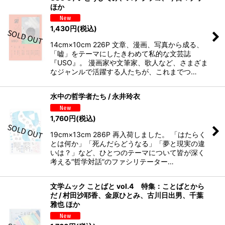
ほか
1,430
円
(税込)
14cm×10cm 226P 文章、漫画、写真から成る、
「嘘」をテーマにしたきわめて私的な文芸誌
『USO』。 漫画家や文筆家、歌人など、さまざま
なジャンルで活躍する人たちが、これまでつ…
水中の哲学者たち / 永井玲衣
1,760
円
(税込)
19cm×13cm 286P 再入荷しました。 「はたらく
とは何か」「死んだらどうなる」「夢と現実の違
いは？」など、ひとつのテーマについて皆が深く
考える“哲学対話”のファシリテーター…
文学ムック ことばと vol.4 特集：ことばとから
だ / 村田沙耶香、金原ひとみ、古川日出男、千葉
雅也 ほか