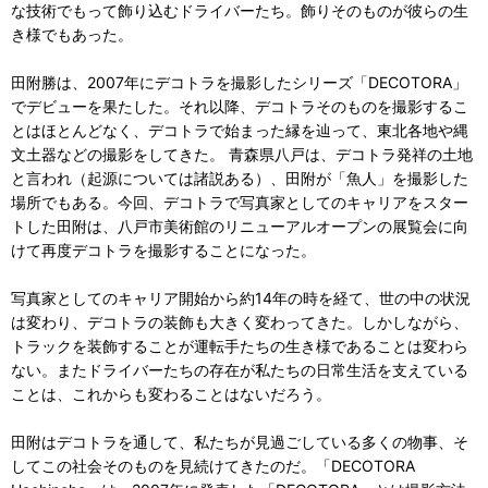
な技術でもって飾り込むドライバーたち。飾りそのものが彼らの生
き様でもあった。
田附勝は、2007年にデコトラを撮影したシリーズ「DECOTORA」
でデビューを果たした。それ以降、デコトラそのものを撮影するこ
とはほとんどなく、デコトラで始まった縁を辿って、東北各地や縄
文土器などの撮影をしてきた。 青森県八戸は、デコトラ発祥の土地
と言われ（起源については諸説ある）、田附が「魚人」を撮影した
場所でもある。今回、デコトラで写真家としてのキャリアをスター
トした田附は、八戸市美術館のリニューアルオープンの展覧会に向
けて再度デコトラを撮影することになった。
写真家としてのキャリア開始から約14年の時を経て、世の中の状況
は変わり、デコトラの装飾も大きく変わってきた。しかしながら、
トラックを装飾することが運転手たちの生き様であることは変わら
ない。またドライバーたちの存在が私たちの日常生活を支えている
ことは、これからも変わることはないだろう。
田附はデコトラを通して、私たちが見過ごしている多くの物事、そ
してこの社会そのものを見続けてきたのだ。「DECOTORA