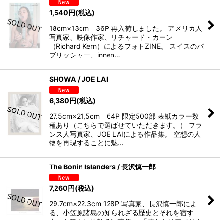
1,540
円
(税込)
18cm×13cm 36P 再入荷しました。 アメリカ人
写真家、映像作家、リチャード・カーン
（Richard Kern）によるフォトZINE。 スイスのパ
ブリッシャー、innen…
SHOWA / JOE LAI
6,380
円
(税込)
27.5cm×21,5cm 64P 限定500部 表紙カラー数
種あり（こちらで選ばせていただきます。） フラ
ンス人写真家、JOE LAIによる作品集。 空想の人
物を再現することに魅…
The Bonin Islanders / 長沢慎一郎
7,260
円
(税込)
29.7cm×22.3cm 128P 写真家、長沢慎一郎によ
る、小笠原諸島の知られざる歴史とそれを宿す