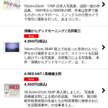
15cm×23cm 176P 日本人写真家、須田一政の作
品集。 1991年から1992年の間、作者は世界で最
も小さいカメラの一つ、ミノックスの小型カメラ
で強引に撮影を行った。あまりに小…
渚橋からグッドモーニング / 元田敬三
4,950
円
(税込)
14cm×21cm 384P 路上で出会った市井の人々に
声をかけ撮影するスタイルで、ストリートを記録
し続けている写真家、元田敬三による写真集。 本
作「渚橋からグッドモーニング」は、2…
A RED HAT / 高橋健太郎
4,950
円
(税込)
18.5cm×21cm 192P 再入荷しました。 写真家、
高橋健太郎による初の作品集。 1941年、旭川師
範学校美術部の生徒たちが特高警察に検挙された
「生活図画事件」の当事者２人…