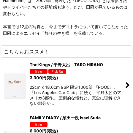
Hachinohe」は、2007年に発表した「DECOTORA」とは撮影方法
やドライバーたちとの距離感も違う。ただ、田附が見ているものは
変わらない。
本書では12点の写真と、今までデコトラについて書いてこなかった
田附によるエッセイ「飾りの生き様」を収載している。
こちらもおススメ！
The Kings / 平野太呂 TARO HIRANO
3,300
円
(税込)
22cm x 18.6cm 96P 限定1000部 『POOL』、
『Los Angeles Car Club』に続く、平野太呂のア
メリカ3部作。 圧倒的な憧れと、完全に理解でき
ない部分が…
FAMILY DIARY / 須田一政 Issei Suda
6,600
円
(税込)