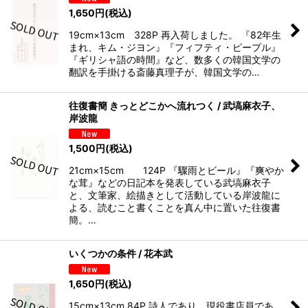
1,650
円
(税込)
19cm×13cm 328P 再入荷しました。 『82年生
まれ、キム・ジヨン』『フィフティ・ピープル』
『ギリシャ語の時間』など、数多くの韓国文学の
翻訳を手掛ける斎藤真理子が、韓国文学の…
往復書簡 きっとどこかへ流れつく / 武塙麻衣子、
岸波龍
1,500
円
(税込)
21cm×15cm 124P 『驟雨とビール』『爽やか
な茸』などの日記本を発表している武塙麻衣子
と、文筆家、絵描きとして活動している岸波龍に
よる、読むこと書くことを真ん中に置いた往復書
簡。…
いくつかの条件 / 花本武
1,650
円
(税込)
15cm×13cm 84P 詩人であり、現役書店員であ