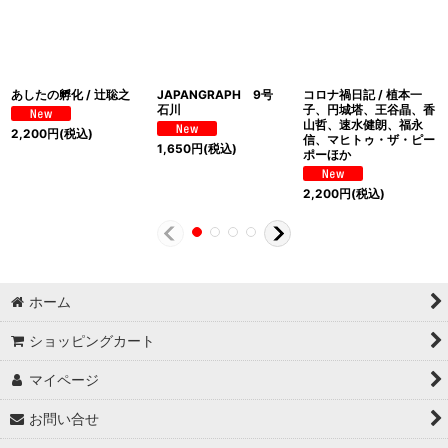
あしたの孵化 / 辻聡之
JAPANGRAPH 9号
コロナ禍日記 / 植本一
石川
子、円城塔、王谷晶、香
山哲、速水健朗、福永
2,200
円
(税込)
信、マヒトゥ・ザ・ピー
1,650
円
(税込)
ポーほか
2,200
円
(税込)
ホーム
ショッピングカート
マイページ
お問い合せ