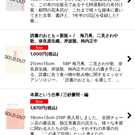
り、この本の出版元である十七時退勤社の名付け
親・顧問の花本武が、これまで様々な媒体に書い
てきた文章、書評と、1年半の日記を収録した1
冊…
読書のおとも＜新版＞ / 海乃凧、二見さわや
歌、奈良原生織、岸波龍、柿内正午
1,000
円
(税込)
21cm×15cm 58P 海乃凧、二見さわや歌、奈
良原生織、岸波龍、柿内正午の5人の書き手によ
る、読書に合う食べ物や飲み物に関するエッセイ
アンソロジー。 「読書のおとも」を通して、…
本屋という仕事 / 三砂慶明・編
1,870
円
(税込)
19cm×13cm 216P 再入荷しました。 全国チェー
ン店の書店員、独立系書店の店主ら、様々な本屋
に関わる人たちが語った、それぞれの本屋の仕
事。 「この本で目指したいと考えたの…