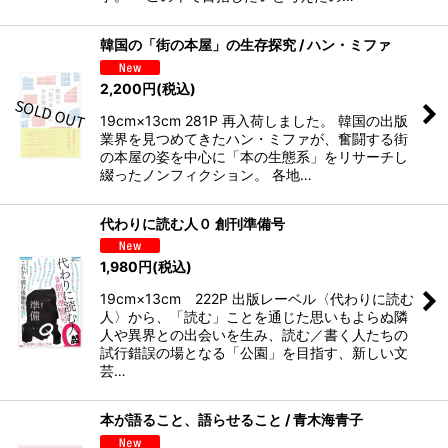
韓国の「街の本屋」の生存探究 / ハン・ミファ
2,200
円
(税込)
19cm×13cm 281P 再入荷しました。 韓国の出版
業界を見つめてきたハン・ミファが、奮闘する街
の本屋の姿を中心に「本の生態系」をリサーチし
綴ったノンフィクション。 各地…
代わりに読む人０ 創刊準備号
1,980
円
(税込)
19cm×13cm 222P 出版レーベル〈代わりに読む
人〉から、「読む」ことを通じた思いもよらぬ隣
人や異界との出会いを生み、読む／書く人たちの
試行錯誤の場となる「公園」を目指す、新しい文
芸…
本が語ること、語らせること / 青木海青子