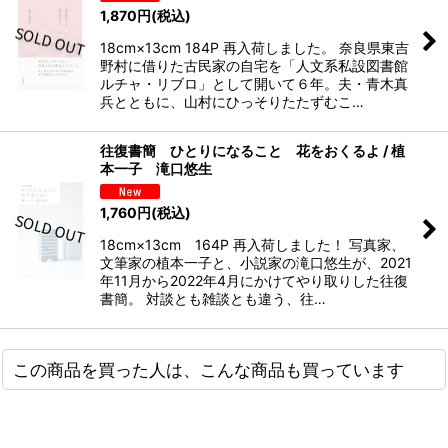
1,870
円
(税込)
18cm×13cm 184P 再入荷しました。 奈良県東吉
野村に借りた古民家の自宅を「人文系私設図書館
ルチャ・リブロ」として開いて６年。夫・青木真
兵とともに、山村にひっそりたたずむこ…
往復書簡 ひとりになること 花をおくるよ / 植
本一子 滝口悠生
1,760
円
(税込)
18cm×13cm 164P 再入荷しました！ 写真家、
文筆家の植本一子と、小説家の滝口悠生が、2021
年11月から2022年4月にかけてやり取りした往復
書簡。 対談とも雑談とも違う、往…
この商品を買った人は、こんな商品も買っています