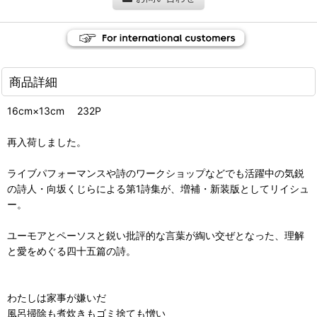
商品詳細
16cm×13cm 232P
再入荷しました。
ライブパフォーマンスや詩のワークショップなどでも活躍中の気鋭
の詩人・向坂くじらによる第1詩集が、増補・新装版としてリイシュ
ー。
ユーモアとペーソスと鋭い批評的な言葉が綯い交ぜとなった、理解
と愛をめぐる四十五篇の詩。
わたしは家事が嫌いだ
風呂掃除も煮炊きもゴミ捨ても憎い