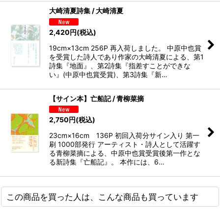
大崎清夏詩集 / 大崎清夏
2,420
円
(税込)
19cm×13cm 256P 再入荷しました。 中原中也賞
を受賞した詩人であり作家の大崎清夏による、第1
詩集『地面』、第2詩集『指差すことができな
い』(中原中也賞受賞)、第3詩集『新…
【サイン本】亡船記 / 青柳菜摘
2,750
円
(税込)
23cm×16cm 136P 初回入荷分サイン入り 第一
刷 1000部発行 アーティスト・詩人として活躍す
る青柳菜摘による、中原中也賞受賞後第一作とな
る新詩集『亡船記』。 本作には、6…
この商品を買った人は、こんな商品も買っています