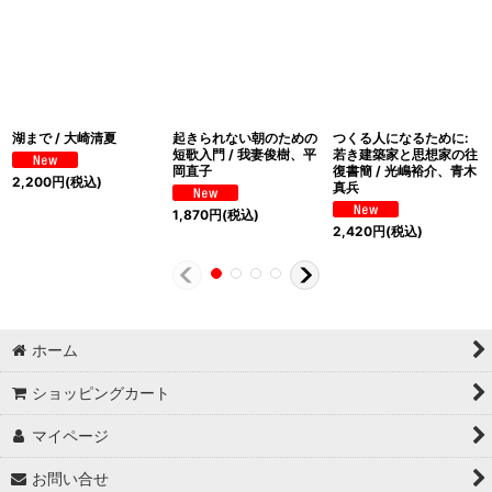
湖まで / 大崎清夏
起きられない朝のための
つくる人になるために:
短歌入門 / 我妻俊樹、平
若き建築家と思想家の往
岡直子
復書簡 / 光嶋裕介、青木
2,200
円
(税込)
真兵
1,870
円
(税込)
2,420
円
(税込)
ホーム
ショッピングカート
マイページ
お問い合せ