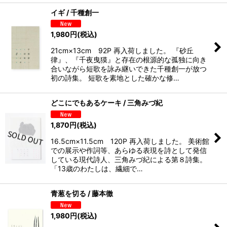
イギ / 千種創一
1,980
円
(税込)
21cm×13cm 92P 再入荷しました。 『砂丘
律』、『千夜曳獏』と存在の根源的な孤独に向き
合いながら短歌を詠み継いできた千種創一が放つ
初の詩集。 短歌を素地とした確かな修…
どこにでもあるケーキ / 三角みづ紀
1,870
円
(税込)
16.5cm×11.5cm 120P 再入荷しました。 美術館
での展示や作詞等、あらゆる表現を詩として発信
している現代詩人、三角みづ紀による第８詩集。
「13歳のわたしは、繊細で…
青葱を切る / 藤本徹
1,980
円
(税込)