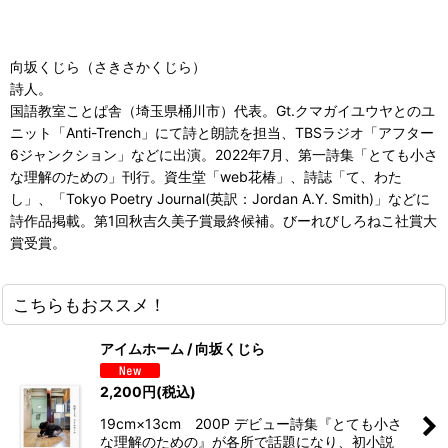
向坂くじら（さきさかくじら）
詩人。
国語教室ことぱ舎（埼玉県桶川市）代表。Gt.クマガイユウヤとのユ
ニット「Anti-Trench」にて詩と朗読を担当、TBSラジオ「アフター
6ジャンクション」などに出演。2022年7月、第一詩集「とても小さ
な理解のための」刊行。資生堂「web花椿」、詩誌「て、わた
し」、「Tokyo Poetry Journal(英訳：Jordan A.Y. Smith)」などに
詩作品掲載。第1回秋吉久美子賞最終候補。びーれびしろねこ社賞大
賞受賞。
こちらもおススメ！
アイムホーム / 向坂くじら
2,200
円
(税込)
19cm×13cm 200P デビュー詩集『とても小さ
な理解のための』が各所で話題になり、初小説