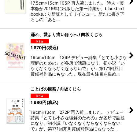
17.5cm×15cm 105P 再入荷しました。 詩人・藤
本徹が2016年に出版した第一詩集が、blackbird
booksより新版としてリイシュー。新たに書き下
ろしの「あと…
踊れ、愛より痛いほうへ / 向坂くじら
1,870
円
(税込)
19cm×13cm 136P デビュー詩集『とても小さな
理解のための』が各所で話題になり、初小説『い
なくなくならなくならないで』が、第171回芥川
賞候補作品にもなった、現在最も注目を集め…
ことぱの観察 / 向坂くじら
1,980
円
(税込)
19cm×13cm 272P 再入荷しました。 デビュー
詩集『とても小さな理解のための』が各所で話題
になり、初小説『いなくなくならなくならない
で』が、第171回芥川賞候補作品にもなった…