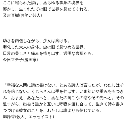
ここに綴られた詩は、あらゆる事象の境界を
溶かし、生まれたての眼で世界を見せてくれる。
又吉直樹(お笑い芸人)
幼さを内包しながら、少女は溶ける。
羽化した大人の身体。虫の眼で見つめる世界。
日常の美しさと痛みを描き出す、透明な言葉たち。
今日マチ子(漫画家)
「幸福な人間に詩は書けない」とある詩人は言ったが、わたしはそ
れを信じない。くじらさんは手を伸ばす。いま匂いや重みをもつき
み、おまえ、あなたへと。あなたの向こうの窓やその先へと。その
道すがら、出会う誰かと互いに呼吸を渡し合って、生きて詩を書き
つづける彼女のことを、わたしは誰よりも信じている。
堀静香(歌人、エッセイスト)