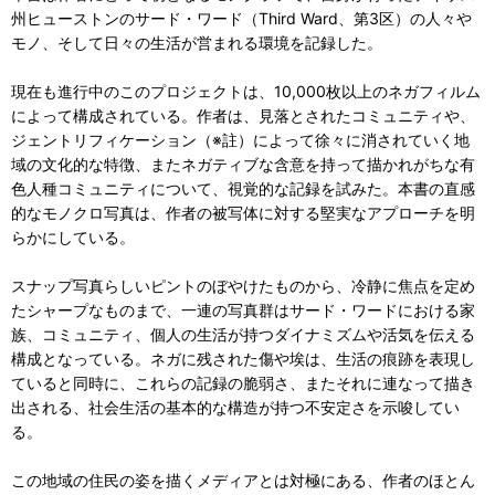
州ヒューストンのサード・ワード（Third Ward、第3区）の人々や
モノ、そして日々の生活が営まれる環境を記録した。
現在も進行中のこのプロジェクトは、10,000枚以上のネガフィルム
によって構成されている。作者は、見落とされたコミュニティや、
ジェントリフィケーション（※註）によって徐々に消されていく地
域の文化的な特徴、またネガティブな含意を持って描かれがちな有
色人種コミュニティについて、視覚的な記録を試みた。本書の直感
的なモノクロ写真は、作者の被写体に対する堅実なアプローチを明
らかにしている。
スナップ写真らしいピントのぼやけたものから、冷静に焦点を定め
たシャープなものまで、一連の写真群はサード・ワードにおける家
族、コミュニティ、個人の生活が持つダイナミズムや活気を伝える
構成となっている。ネガに残された傷や埃は、生活の痕跡を表現し
ていると同時に、これらの記録の脆弱さ、またそれに連なって描き
出される、社会生活の基本的な構造が持つ不安定さを示唆してい
る。
この地域の住民の姿を描くメディアとは対極にある、作者のほとん