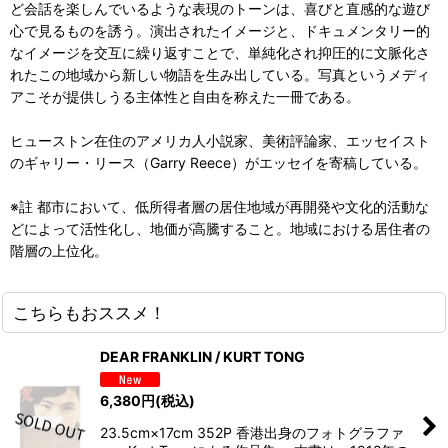
ど会話を楽しんでいるような表現のトーンは、喜びと直感的な遊び
心で見るものを誘う。演出されたイメージと、ドキュメンタリー的
なイメージを交互に繰り返すことで、単純化され抑圧的に文脈化さ
れたこの地域から新しい物語を生み出している。写真というメディ
アこそが提供しうる主体性と自由を称えた一冊である。
ヒューストン在住のアメリカ人小説家、美術評論家、エッセイスト
のギャリー・リース（Garry Reece）がエッセイを寄稿している。
※註 都市において、低所得者層の居住地域が再開発や文化的活動な
どによって活性化し、地価が高騰すること。地域における居住者の
階層の上位化。
こちらもおススメ！
DEAR FRANKLIN / KURT TONG
6,380
円
(税込)
23.5cm×17cm 352P 香港出身のフォトグラファ