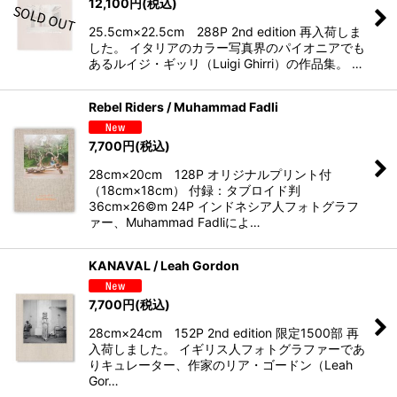
12,100
円
(税込)
25.5cm×22.5cm 288P 2nd edition 再入荷しま
した。 イタリアのカラー写真界のパイオニアでも
あるルイジ・ギッリ（Luigi Ghirri）の作品集。 …
Rebel Riders / Muhammad Fadli
7,700
円
(税込)
28cm×20cm 128P オリジナルプリント付
（18cm×18cm） 付録：タブロイド判
36cm×26©m 24P インドネシア人フォトグラフ
ァー、Muhammad Fadliによ…
KANAVAL / Leah Gordon
7,700
円
(税込)
28cm×24cm 152P 2nd edition 限定1500部 再
入荷しました。 イギリス人フォトグラファーであ
りキュレーター、作家のリア・ゴードン（Leah
Gor…