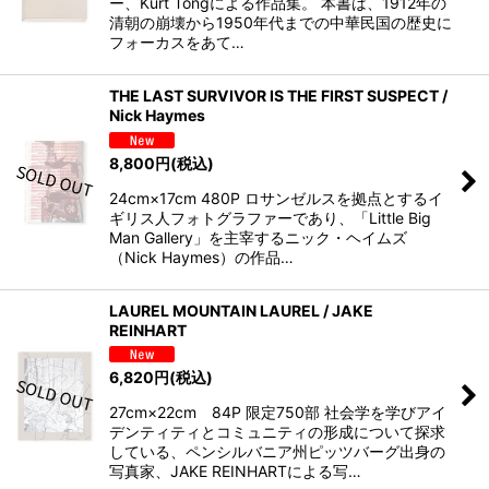
ー、Kurt Tongによる作品集。 本書は、1912年の
清朝の崩壊から1950年代までの中華民国の歴史に
フォーカスをあて…
THE LAST SURVIVOR IS THE FIRST SUSPECT /
Nick Haymes
8,800
円
(税込)
24cm×17cm 480P ロサンゼルスを拠点とするイ
ギリス人フォトグラファーであり、「Little Big
Man Gallery」を主宰するニック・ヘイムズ
（Nick Haymes）の作品…
LAUREL MOUNTAIN LAUREL / JAKE
REINHART
6,820
円
(税込)
27cm×22cm 84P 限定750部 社会学を学びアイ
デンティティとコミュニティの形成について探求
している、ペンシルバニア州ピッツバーグ出身の
写真家、JAKE REINHARTによる写…