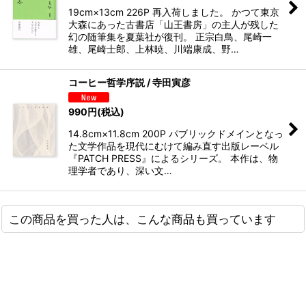
19cm×13cm 226P 再入荷しました。 かつて東京
大森にあった古書店「山王書房」の主人が残した
幻の随筆集を夏葉社が復刊。 正宗白鳥、尾崎一
雄、尾崎士郎、上林暁、川端康成、野…
コーヒー哲学序説 / 寺田寅彦
990
円
(税込)
14.8cm×11.8cm 200P パブリックドメインとなっ
た文学作品を現代にむけて編み直す出版レーベル
『PATCH PRESS』によるシリーズ。 本作は、物
理学者であり、深い文…
この商品を買った人は、こんな商品も買っています