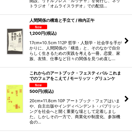
開設、リトルプレス「ルッチャ」を発行し、ネッ
トラジオ「オムライスラヂオ」での配信…
人間関係の構造と手立て / 柿内正午
1,200
円
(税込)
17cm×10.5cm 112P 哲学・人類学・社会学を手が
かりに、人間関係の「構造」と、そのなかで自分
らしく生きるための実践を考える一冊。恋愛、家
族、友情、仕事など日々の関係を見つめ直し…
これからのアートブック・フェスティバル これま
でのフェアをこえて / モーリッツ・グリュンケ
500
円
(税込)
20cm×11.8cm 10P アートブック・フェアはいま
や、自主出版やインディペンデント・パブリッシ
ングを社会へと開く重要な場として定着しまし
た。しかしその一方で、商業化や制度化、参加機
会の…