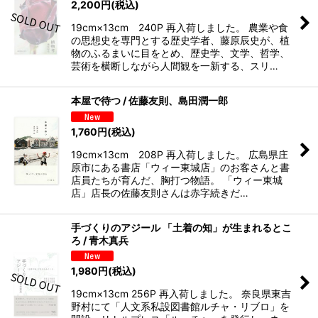
2,200
円
(税込)
19cm×13cm 240P 再入荷しました。 農業や食
の思想史を専門とする歴史学者、藤原辰史が、植
物のふるまいに目をとめ、歴史学、文学、哲学、
芸術を横断しながら人間観を一新する、スリ…
本屋で待つ / 佐藤友則、島田潤一郎
1,760
円
(税込)
19cm×13cm 208P 再入荷しました。 広島県庄
原市にある書店「ウィー東城店」のお客さんと書
店員たちが育んだ、胸打つ物語。 「ウィー東城
店」店長の佐藤友則さんは赤字続きだ…
手づくりのアジール 「土着の知」が生まれるとこ
ろ / 青木真兵
1,980
円
(税込)
19cm×13cm 256P 再入荷しました。 奈良県東吉
野村にて「人文系私設図書館ルチャ・リブロ」を