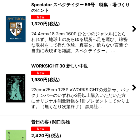
Spectator スペクテイター 56号 特集：場づくり
のヒント
1,320
円
(税込)
24.4cm×18.2cm 160P ひとつのジャンルにとら
われず、地球上のあらゆる場所へ足を運び、綿密
な取材をして得た体験、真実を、飾らない言葉で
自由に表現する雑誌、スペクテイター。 …
WORKSIGHT 30 新しい中世
1,980
円
(税込)
22cm×25cm 128P ※WORKSIGHTの最新号、バッ
クナンバーのいずれか2冊以上購入いただいた方
にオリジナル測量野帳を1冊プレゼントしておりま
す。（無くなり次第終了） 黒鳥社…
昔日の客 / 関口良雄
2,420
円
(税込)