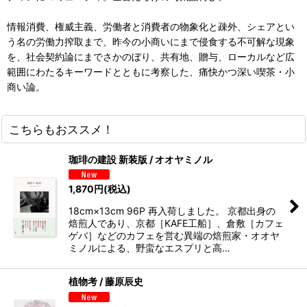
情報消費、権威主義、労働者と消費者の物象化と疎外、シェアとい
う名の労働力搾取まで、昨今の小商いにまで侵食する不可解な現象
を、社会契約論にまでさかのぼり、共有地、贈与、ローカルなど広
範囲にわたるキーワードとともに考察した、痛快かつ深い喫茶・小
商い論。
こちらもおススメ！
珈琲の建設 新装版 / オオヤミノル
1,870
円
(税込)
18cm×13cm 96P 再入荷しました。 京都出身の
焙煎人であり、京都［KAFE工船］、倉敷［カフェ
ゲバ］などのカフェを営む異端の焙煎家・オオヤ
ミノルによる、野蛮なエスプリと高…
植物考 / 藤原辰史