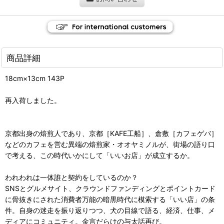
商品詳細
18cm×13cm 143P
再入荷しました。
京都出身の焙煎人であり、京都［KAFE工船］、倉敷［カフェゲバ］
などのカフェを営む異端の焙煎家・オオヤミノルが、街場の語り口
で考える、この時代いかにして「いいお店」が成立するか。
われわれは一体誰と契約をしているのか？
SNSとグルメサイト、クラウンドファンディングとポイントカード
に骨抜きにされた消費者万能の暗黒時代に模索する「いい店」の条
件。自身の迷走を振り返りつつ、犬の目線で語る、経済、仕事、メ
ディアにコミュニティ。金言だらけの与太話再び。