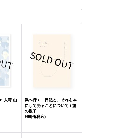
gn 入籍 山
浜へ行く 日記と、それを本
にして売ることについて / 蟹
の親子
990円
(税込)