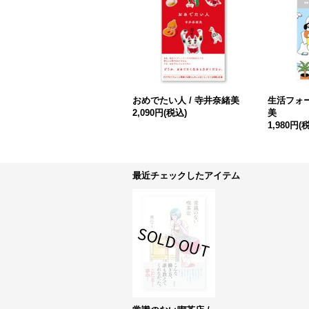
おめでたい人 / 寺井奈緒美
生活フォー
2,090円
(税込)
美
1,980円
(
最近チェックしたアイテム