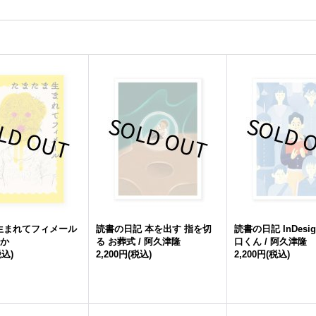
生まれてフィメール
読書の日記 本を出す 指を切
読書の日記 InDesi
まか
る お葬式 / 阿久津隆
口くん / 阿久津隆
税込)
2,200円
(税込)
2,200円
(税込)