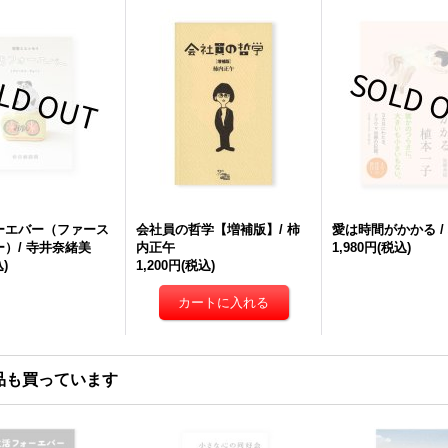
ーエバー（ファース
会社員の哲学【増補版】/ 柿
愛は時間がかかる /
）/ 寺井奈緒美
内正午
1,980円
(税込)
)
1,200円
(税込)
品も買っています