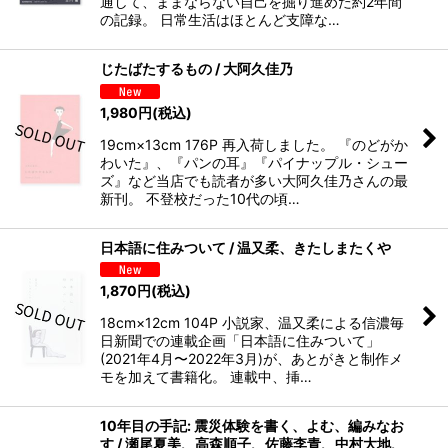
通して、ままならない自己を掘り進めた約2年間
の記録。 日常生活はほとんど支障な…
じたばたするもの / 大阿久佳乃
1,980
円
(税込)
19cm×13cm 176P 再入荷しました。 『のどがか
わいた』、『パンの耳』『パイナップル・シュー
ズ』など当店でも読者が多い大阿久佳乃さんの最
新刊。 不登校だった10代の頃…
日本語に住みついて / 温又柔、きたしまたくや
1,870
円
(税込)
18cm×12cm 104P 小説家、温又柔による信濃毎
日新聞での連載企画「日本語に住みついて」
(2021年4月〜2022年3月)が、あとがきと制作メ
モを加えて書籍化。 連載中、挿…
10年目の手記: 震災体験を書く、よむ、編みなお
す / 瀬尾夏美、高森順子、佐藤李青、中村大地、