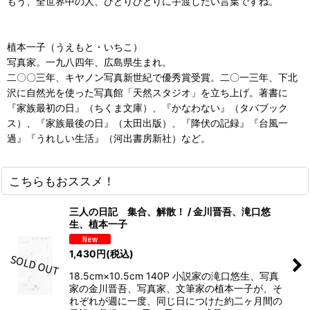
もう、全世界中の人、ひとりひとりに手渡したい言葉ですね。
植本一子（うえもと・いちこ）
写真家。一九八四年、広島県生まれ。
二〇〇三年、キヤノン写真新世紀で優秀賞受賞。二〇一三年、下北
沢に自然光を使った写真館「天然スタジオ」を立ち上げ。著書に
『家族最初の日』（ちくま文庫）、『かなわない』（タバブック
ス）、『家族最後の日』（太田出版）、『降伏の記録』『台風一
過』『うれしい生活』（河出書房新社）など。
こちらもおススメ！
三人の日記 集合、解散！ / 金川晋吾、滝口悠
生、植本一子
1,430
円
(税込)
18.5cm×10.5cm 140P 小説家の滝口悠生、写真
家の金川晋吾、写真家、文筆家の植本一子が、そ
れぞれが週に一度、同じ日につけた約二ヶ月間の