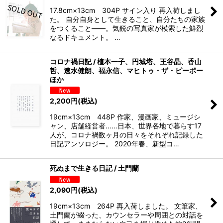
17.8cm×13cm 304P サイン入り 再入荷しまし
た。 自分自身として生きること、自分たちの家族
をつくること――。気鋭の写真家が模索した鮮烈
なるドキュメント。 …
コロナ禍日記 / 植本一子、円城塔、王谷晶、香山
哲、速水健朗、福永信、マヒトゥ・ザ・ピーポー
ほか
2,200
円
(税込)
19cm×13cm 448P 作家、漫画家、ミュージシ
ャン、店舗経営者……日本、世界各地で暮らす17
人が、コロナ禍数ヶ月の日々をそれぞれ記録した
日記アンソロジー。 2020年春、新型コ…
死ぬまで生きる日記 / 土門蘭
2,090
円
(税込)
19cm×13cm 264P 再入荷しました。 文筆家、
土門蘭が綴った、カウンセラーや周囲との対話を