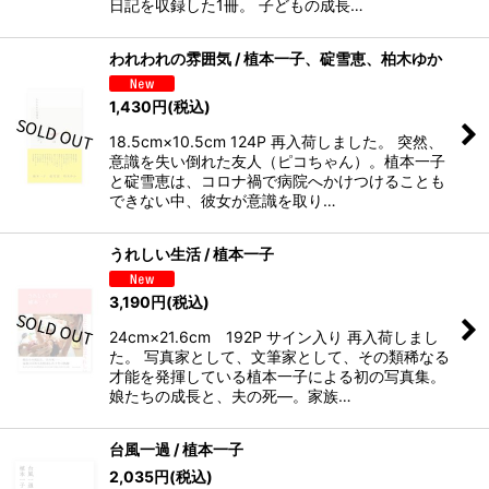
日記を収録した1冊。 子どもの成長…
われわれの雰囲気 / 植本一子、碇雪恵、柏木ゆか
1,430
円
(税込)
18.5cm×10.5cm 124P 再入荷しました。 突然、
意識を失い倒れた友人（ピコちゃん）。植本一子
と碇雪恵は、コロナ禍で病院へかけつけることも
できない中、彼女が意識を取り…
うれしい生活 / 植本一子
3,190
円
(税込)
24cm×21.6cm 192P サイン入り 再入荷しまし
た。 写真家として、文筆家として、その類稀なる
才能を発揮している植本一子による初の写真集。
娘たちの成長と、夫の死―。家族…
台風一過 / 植本一子
2,035
円
(税込)