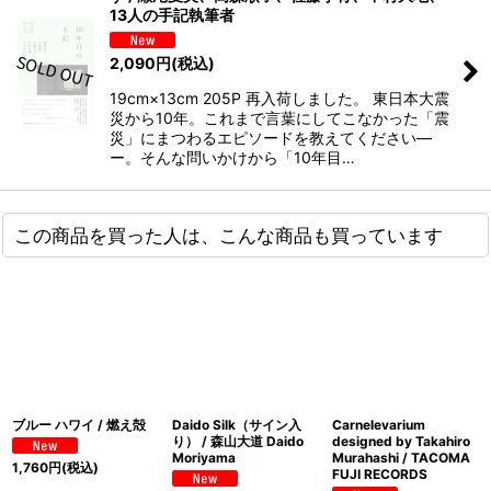
13人の手記執筆者
2,090
円
(税込)
19cm×13cm 205P 再入荷しました。 東日本大震
災から10年。これまで言葉にしてこなかった「震
災」にまつわるエピソードを教えてください―
ー。そんな問いかけから「10年目…
この商品を買った人は、こんな商品も買っています
ブルー ハワイ / 燃え殻
Daido Silk（サイン入
Carnelevarium
り） / 森山大道 Daido
designed by Takahiro
Moriyama
Murahashi / TACOMA
1,760
円
(税込)
FUJI RECORDS