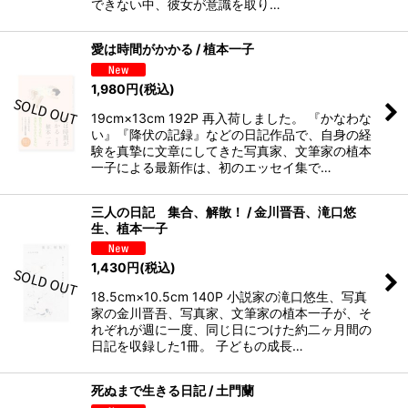
できない中、彼女が意識を取り…
愛は時間がかかる / 植本一子
1,980
円
(税込)
19cm×13cm 192P 再入荷しました。 『かなわな
い』『降伏の記録』などの日記作品で、自身の経
験を真摯に文章にしてきた写真家、文筆家の植本
一子による最新作は、初のエッセイ集で…
三人の日記 集合、解散！ / 金川晋吾、滝口悠
生、植本一子
1,430
円
(税込)
18.5cm×10.5cm 140P 小説家の滝口悠生、写真
家の金川晋吾、写真家、文筆家の植本一子が、そ
れぞれが週に一度、同じ日につけた約二ヶ月間の
日記を収録した1冊。 子どもの成長…
死ぬまで生きる日記 / 土門蘭