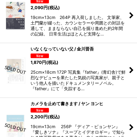
2,090
円
(税込)
19cm×13cm 264P 再入荷しました。 文筆家、
土門蘭が綴った、カウンセラーや周囲との対話を
通して、ままならない自己を掘り進めた約2年間
の記録。 日常生活はほとんど支障な…
いなくなっていない父 / 金川晋吾
1,870
円
(税込)
25cm×18cm 172P 写真集『father』(青幻舎)で鮮
烈なデビューを果たした気鋭の写真家が、親子と
いう他人を描いたドキュメンタリーノベル。
『father』にて「失踪する…
カメラを止めて書きます / ヤン ヨンヒ
2,200
円
(税込)
19cm×13cm 256P 『ディア・ピョンヤン』
『愛しきソナ』『スープとイデオロギー』で知ら