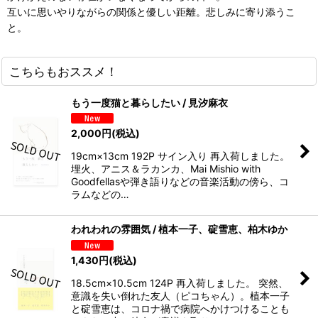
互いに思いやりながらの関係と優しい距離。悲しみに寄り添うこ
と。
こちらもおススメ！
もう一度猫と暮らしたい / 見汐麻衣
2,000
円
(税込)
19cm×13cm 192P サイン入り 再入荷しました。
埋火、アニス＆ラカンカ、Mai Mishio with
Goodfellasや弾き語りなどの⾳楽活動の傍ら、コ
ラムなどの…
われわれの雰囲気 / 植本一子、碇雪恵、柏木ゆか
1,430
円
(税込)
18.5cm×10.5cm 124P 再入荷しました。 突然、
意識を失い倒れた友人（ピコちゃん）。植本一子
と碇雪恵は、コロナ禍で病院へかけつけることも