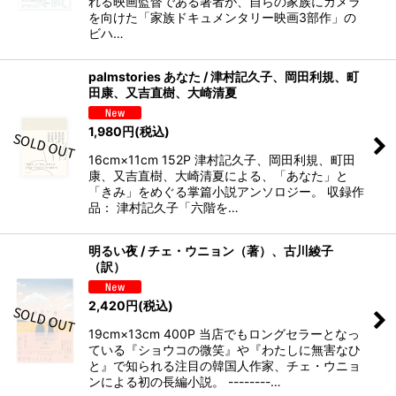
れる映画監督である著者が、自らの家族にカメラ
を向けた「家族ドキュメンタリー映画3部作」の
ビハ…
palmstories あなた / 津村記久子、岡田利規、町
田康、又吉直樹、大崎清夏
1,980
円
(税込)
16cm×11cm 152P 津村記久子、岡田利規、町田
康、又吉直樹、大崎清夏による、「あなた」と
「きみ」をめぐる掌篇小説アンソロジー。 収録作
品： 津村記久子「六階を…
明るい夜 / チェ・ウニョン（著）、古川綾子
（訳）
2,420
円
(税込)
19cm×13cm 400P 当店でもロングセラーとなっ
ている『ショウコの微笑』や『わたしに無害なひ
と』で知られる注目の韓国人作家、チェ・ウニョ
ンによる初の長編小説。 --------…