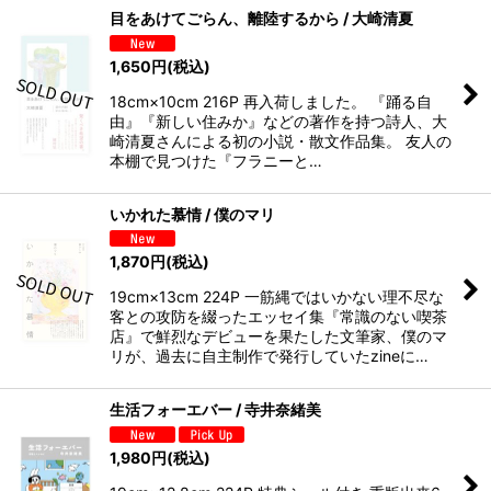
目をあけてごらん、離陸するから / 大崎清夏
1,650
円
(税込)
18cm×10cm 216P 再入荷しました。 『踊る自
由』『新しい住みか』などの著作を持つ詩人、大
崎清夏さんによる初の小説・散文作品集。 友人の
本棚で見つけた『フラニーと…
いかれた慕情 / 僕のマリ
1,870
円
(税込)
19cm×13cm 224P 一筋縄ではいかない理不尽な
客との攻防を綴ったエッセイ集『常識のない喫茶
店』で鮮烈なデビューを果たした文筆家、僕のマ
リが、過去に自主制作で発行していたzineに…
生活フォーエバー / 寺井奈緒美
1,980
円
(税込)