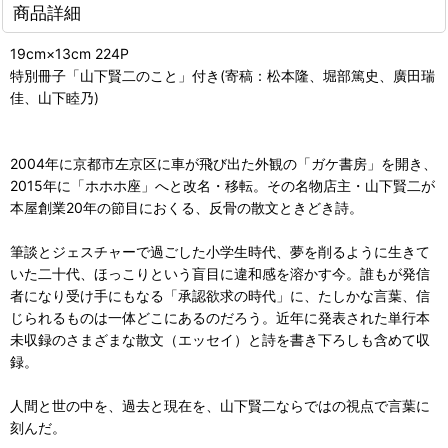
商品詳細
19cm×13cm 224P
特別冊子「山下賢二のこと」付き(寄稿：松本隆、堀部篤史、廣田瑞
佳、山下睦乃)
2004年に京都市左京区に車が飛び出た外観の「ガケ書房」を開き、
2015年に「ホホホ座」へと改名・移転。その名物店主・山下賢二が
本屋創業20年の節目におくる、反骨の散文ときどき詩。
筆談とジェスチャーで過ごした小学生時代、夢を削るように生きて
いた二十代、ほっこりという盲目に違和感を溶かす今。誰もが発信
者になり受け手にもなる「承認欲求の時代」に、たしかな言葉、信
じられるものは一体どこにあるのだろう。近年に発表された単行本
未収録のさまざまな散文（エッセイ）と詩を書き下ろしも含めて収
録。
人間と世の中を、過去と現在を、山下賢二ならではの視点で言葉に
刻んだ。