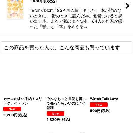
1,980
円
(税込)
19cm×13cm 195P 再入荷しました。 本が読めな
いときに。 鬱のときに読んだ本。憂鬱になると思
い出す本。まるで鬱のような本。84人の作家が綴
った「鬱」と「本」をめぐる…
この商品を買った人は、こんな商品も買っています
カッコの多い手紙 / スリ
みんなもっと日記を書い
Watch Talk Love
ーク、イ・ラン
て売ったらいいのに / 小
沼理
500
円
(税込)
2,200
円
(税込)
1,320
円
(税込)