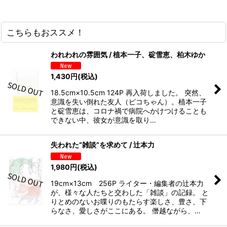
こちらもおススメ！
われわれの雰囲気 / 植本一子、碇雪恵、柏木ゆか
1,430
円
(税込)
18.5cm×10.5cm 124P 再入荷しました。 突然、
意識を失い倒れた友人（ピコちゃん）。植本一子
と碇雪恵は、コロナ禍で病院へかけつけることも
できない中、彼女が意識を取り…
失われた“雑談”を求めて / 辻本力
1,980
円
(税込)
19cm×13cm 256P ライター・編集者の辻本力
が、様々な人たちと交わした「雑談」の記録。 と
りとめのないお喋りのもたらす楽しさ、豊さ、下
らなさ、愛しさがここにある。 僭越ながら、…