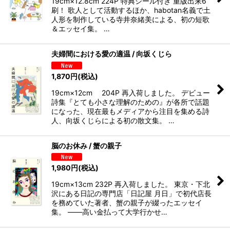
19cm×12.8cm 224P 特典シール付き 重版出来6
刷！ 歌人として活動するほか、habotan名義で土
人形を制作している寺井奈緒美による、初の短歌
＆エッセイ集。 …
夫婦間における愛の適温 / 向坂くじら
1,870
円
(税込)
19cm×12cm 204P 再入荷しました。 デビュー
詩集『とても小さな理解のための』が各所で話題
になった、現在最もメディアから注目を集める詩
人、向坂くじらによる初の散文集。 …
脳のお休み / 蟹の親子
1,980
円
(税込)
19cm×13cm 232P 再入荷しました。 東京・下北
沢にある日記の専門店「日記屋 月日」で初代店長
を務めていた著者、蟹の親子が綴ったエッセイ
集。 ――高い金払って大学行かせ…