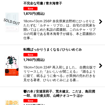
不完全な司書 / 青木海青子
1,870
円
(税込)
18cm×13cm 256P 奈良県東吉野村にひっそりと
たたずむ「ルチャ・リブロ」は、自宅の古民家を
開いてはじめた私設の図書館。このルチャ・リブ
ロの司書である青木海青子が綴る、本と図書館の
仕事…
転職ばっかりうまくなる / ひらいめぐみ
1,760
円
(税込)
19cm×13cm 224P 再入荷しました。 自費出版で
リリースした『おいしいが聞こえる』『踊るよう
に寝て、眠るように食べる』が異例の売れ行きを
見せる著者、ひらいめぐみによる書…
鬱の本 / 安達茉莉子、荒木健太、こだま、島田潤
一郎、谷川俊太郎、山崎ナオコーラ ほか