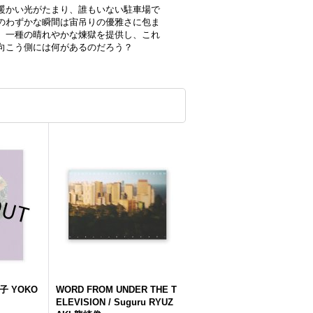
暖かい光がたまり、誰もいない駐車場で
のわずかな瞬間は宙吊りの優雅さに包ま
、一種の晴れやかな煉獄を提供し、これ
向こう側には何があるのだろう？
葉子 YOKO
WORD FROM UNDER THE T
ELEVISION / Suguru RYUZ