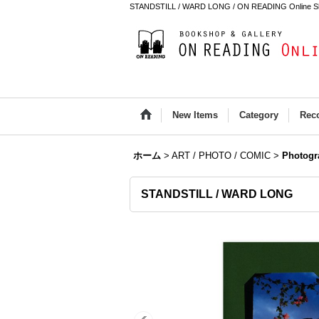
STANDSTILL / WARD LONG / ON READING Online S
New Items
Category
Rec
ホーム
>
ART / PHOTO / COMIC
>
Photogr
STANDSTILL / WARD LONG