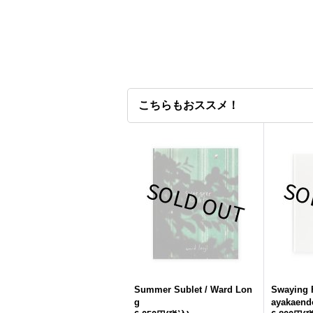
こちらもおススメ！
Summer Sublet / Ward Lon
Swaying
g
ayakaend