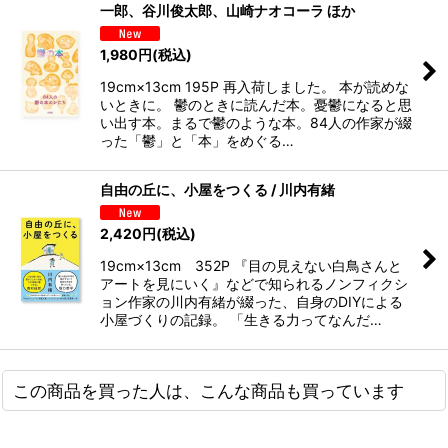
一郎、谷川俊太郎、山崎ナオコーラ ほか
1,980
円
(税込)
19cm×13cm 195P 再入荷しました。 本が読めな
いときに。 鬱のときに読んだ本。憂鬱になると思
い出す本。まるで鬱のような本。84人の作家が綴
った「鬱」と「本」をめぐる…
自由の丘に、小屋をつくる / 川内有緒
2,420
円
(税込)
19cm×13cm 352P 『目の見えない白鳥さんと
アートを見にいく』などで知られるノンフィクシ
ョン作家の川内有緒が綴った、自身のDIYによる
小屋づくりの記録。 「生きる力ってなんだ…
この商品を買った人は、こんな商品も買っています