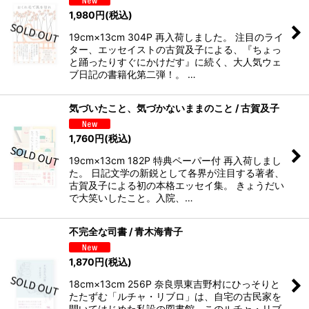
1,980
円
(税込)
19cm×13cm 304P 再入荷しました。 注目のライ
ター、エッセイストの古賀及子による、『ちょっ
と踊ったりすぐにかけだす』に続く、大人気ウェ
ブ日記の書籍化第二弾！。 …
気づいたこと、気づかないままのこと / 古賀及子
1,760
円
(税込)
19cm×13cm 182P 特典ペーパー付 再入荷しまし
た。 日記文学の新鋭として各界が注目する著者、
古賀及子による初の本格エッセイ集。 きょうだい
で大笑いしたこと。入院、…
不完全な司書 / 青木海青子
1,870
円
(税込)
18cm×13cm 256P 奈良県東吉野村にひっそりと
たたずむ「ルチャ・リブロ」は、自宅の古民家を
開いてはじめた私設の図書館。このルチャ・リブ