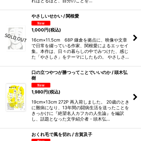
ればとるほど、自分のことを…
やさしいせかい / 関根愛
1,000
円
(税込)
16cm×11.5cm 68P 鎌倉を拠点に、映像や文章
で日常を綴っている作家、関根愛によるエッセイ
集。本作は、日々の暮らしの中でみつけた、感じ
た「やさしさ」をテーマにしたもの。 やさしさ…
口の立つやつが勝つってことでいいのか / 頭木弘
樹
1,980
円
(税込)
19cm×13cm 272P 再入荷しました。 20歳のとき
に難病になり、13年間の闘病生活を送ったことを
きっかけに『絶望名人カフカの人生論』を編訳
し、話題となった文学紹介者・頭木弘…
おくれ毛で風を切れ / 古賀及子