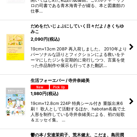
ロの司書である青木海青子が綴る、本と図書館の
仕事…
だめをだいじょぶにしていく日々だよ / きくちゆ
みこ
2,090
円
(税込)
19cm×13cm 208P 再入荷しました。 2010年より
パーソナルな語りとフィクションによる救いをテ
ーマにしたジンを定期的に発行しつつ、言葉を使
った作品制作や展示も行ってきた翻訳…
生活フォーエバー / 寺井奈緒美
1,980
円
(税込)
19cm×12.8cm 224P 特典シール付き 重版出来6
刷！ 歌人として活動するほか、habotan名義で土
人形を制作している寺井奈緒美による、初の短歌
＆エッセイ集。 …
鬱の本 / 安達茉莉子、荒木健太、こだま、島田潤