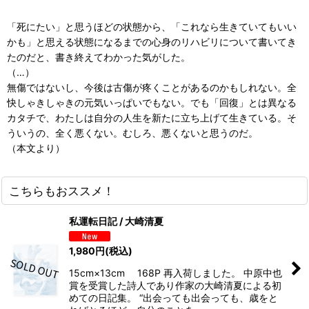
「死にたい」と思うほどの状態から、「これなら生きていてもいい
かも」と思える状態になるまでの心身のリハビリについて書いてき
たのだと、書き終えてわかった気がした。
（…）
無傷ではないし、今後は古傷が疼くことがあるのかもしれない。全
快しゃきしゃきの元気いっぱいでもない。でも「回復」とは異なる
カタチで、わたしは自分の人生を新たに立ち上げて生きている。そ
ういうの、全く悪くない。むしろ、悪くないと思うのだ。
（本文より）
こちらもおススメ！
私運転日記 / 大崎清夏
1,980
円
(税込)
15cm×13cm 168P 再入荷しました。 中原中也
賞を受賞した詩人であり作家の大崎清夏による初
めての日記集。 “出会っても出会っても、歳をと