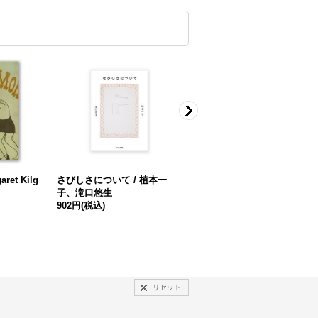
aret Kilg
さびしさについて / 植本一
青葱を切る / 藤本徹
子、滝口悠生
1,980円
(税込)
902円
(税込)
リセット