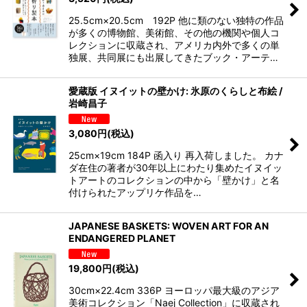
25.5cm×20.5cm 192P 他に類のない独特の作品
が多くの博物館、美術館、その他の機関や個人コ
レクションに収蔵され、アメリカ内外で多くの単
独展、共同展にも出展してきたブック・アーテ…
愛蔵版 イヌイットの壁かけ: 氷原のくらしと布絵 /
岩崎昌子
3,080
円
(税込)
25cm×19cm 184P 函入り 再入荷しました。 カナ
ダ在住の著者が30年以上にわたり集めたイヌイッ
トアートのコレクションの中から「壁かけ」と名
付けられたアップリケ作品を…
JAPANESE BASKETS: WOVEN ART FOR AN
ENDANGERED PLANET
19,800
円
(税込)
30cm×22.4cm 336P ヨーロッパ最大級のアジア
美術コレクション「Naej Collection」に収蔵され