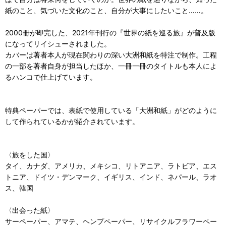
紙のこと、気づいた文化のこと、自分が大事にしたいこと……。
2000冊が即完した、2021年刊行の『世界の紙を巡る旅』が普及版
になってリイシューされました。
カバーは著者本人が現在関わりの深い大洲和紙を特注で制作。工程
の一部を著者自身が担当したほか、一冊一冊のタイトルも本人によ
るハンコで仕上げています。
特典ペーパーでは、表紙で使用している「大洲和紙」がどのように
して作られているかが紹介されています。
〈旅をした国〉
タイ、カナダ、アメリカ、メキシコ、リトアニア、ラトビア、エス
トニア、ドイツ・デンマーク、イギリス、インド、ネパール、ラオ
ス、韓国
〈出会った紙〉
サーペーパー、アマテ、ヘンプペーパー、リサイクルフラワーペー