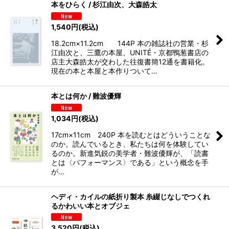
本をひらく / 杉江由次、大森皓太
1,540
円
(税込)
18.2cm×11.2cm 144P 本の雑誌社の営業・杉
江由次と、三鷹の本屋、UNITÉ・京都鴨葱書店の
店主大森皓太が交わした往復書簡12通を書籍化。
現在の本と本屋と本作りついて…
本とは何か / 難波優輝
1,034
円
(税込)
17cm×11cm 240P 本を読むとはどういうことな
のか。読んでいるとき、私たちは何を体験してい
るのか。新進気鋭の美学者・難波優輝が、「読書
とは〈パフォーマンス〉である」という概念を手
が…
ヘディ・カイルの紙折り製本 糸綴じなしでつくれ
るかわいい本とオブジェ
3,520
円
(税込)