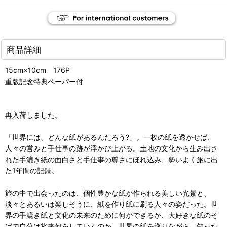
商品詳細
15cm×10cm 176P
重版記念特典ペーパー付
再入荷しました。
「世界には、どんな紙があるんだろう?」。一枚の紙を透かせば、
人々の営みと手仕事の跡が浮かび上がる。土地の文化から生み出さ
れた手漉き紙の面白さと手仕事の尊さにほれ込み、勢いよく旅に出
た1年間の記録。
旅の中で出会ったのは、個性豊かな紙が作られる美しい光景と、
淡々とあるいは楽しそうに、紙を作り紙に刷る人々の姿だった。世
界の手漉き紙と文化の未来のために何ができるか、大好きな紙のそ
ばで自分は将来何をしていくのか。世界の紙を巡りながら、知った