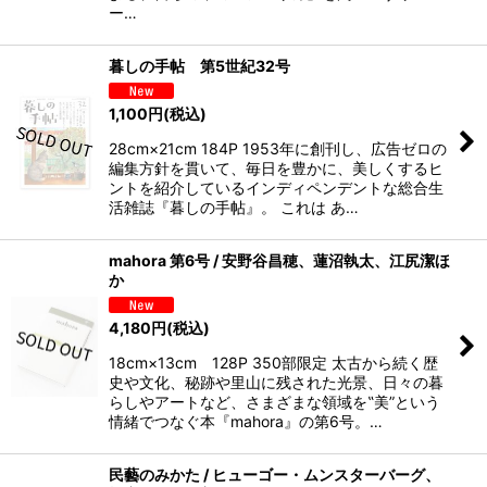
ー…
暮しの手帖 第5世紀32号
1,100
円
(税込)
28cm×21cm 184P 1953年に創刊し、広告ゼロの
編集方針を貫いて、毎日を豊かに、美しくするヒ
ントを紹介しているインディペンデントな総合生
活雑誌『暮しの手帖』。 これは あ…
mahora 第6号 / 安野谷昌穂、蓮沼執太、江尻潔ほ
か
4,180
円
(税込)
18cm×13cm 128P 350部限定 太古から続く歴
史や文化、秘跡や里山に残された光景、日々の暮
らしやアートなど、さまざまな領域を‟美”という
情緒でつなぐ本『mahora』の第6号。…
民藝のみかた / ヒューゴー・ムンスターバーグ、