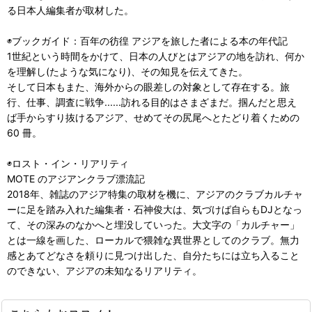
る日本人編集者が取材した。
◉ブックガイド：百年の彷徨 アジアを旅した者による本の年代記
1世紀という時間をかけて、日本の人びとはアジアの地を訪れ、何か
を理解し(たような気になり)、その知見を伝えてきた。
そして日本もまた、海外からの眼差しの対象として存在する。旅
行、仕事、調査に戦争......訪れる目的はさまざまだ。掴んだと思え
ば手からすり抜けるアジア、せめてその尻尾へとたどり着くための
60 冊。
◉ロスト・イン・リアリティ
MOTE のアジアンクラブ漂流記
2018年、雑誌のアジア特集の取材を機に、アジアのクラブカルチャ
ーに足を踏み入れた編集者・石神俊大は、気づけば自らもDJとなっ
て、その深みのなかへと埋没していった。大文字の「カルチャー」
とは一線を画した、ローカルで猥雑な異世界としてのクラブ。無力
感とあてどなさを頼りに見つけ出した、自分たちには立ち入ること
のできない、アジアの未知なるリアリティ。