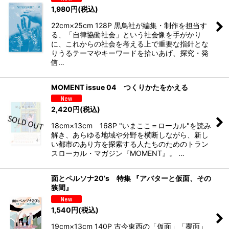
1,980
円
(税込)
22cm×25cm 128P 黒鳥社が編集・制作を担当す
る、「自律協働社会」という社会像を手がかり
に、これからの社会を考える上で重要な指針とな
りうるテーマやキーワードを拾いあげ、探究・発
信…
MOMENT issue 04 つくりかたをかえる
2,420
円
(税込)
18cm×13cm 168P "いまここ＝ローカル"を読み
解き、あらゆる地域や分野を横断しながら、新し
い都市のあり方を探索する人たちのためのトラン
スローカル・マガジン『MOMENT』。 …
面とペルソナ20’s 特集 『アバターと仮面、その
狭間』
1,540
円
(税込)
19cm×13cm 140P 古今東西の「仮面」「覆面」