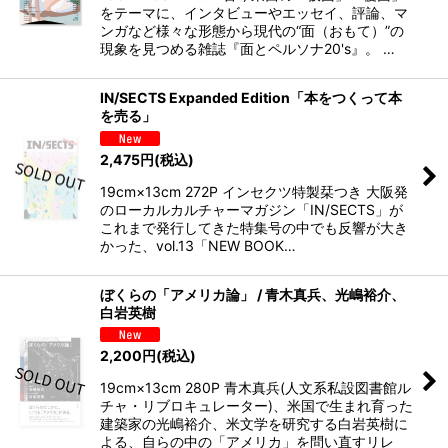
をテーマに、インタビューやエッセイ、評論、マ
ンガなど様々な形態から現代の“面（おもて）”の
現象を見つめる雑誌『面とペルソナ20's』。 …
IN/SECTS Expanded Edition「本をつくって本
を売る」
2,475
円
(税込)
19cm×13cm 272P インセクツ特製栞つき 大阪発
のローカルカルチャーマガジン「IN/SECTS」が
これまで発行してきた特集号の中でも反響が大き
かった、vol.13「NEW BOOK…
ぼくらの「アメリカ論」 / 青木真兵、光嶋裕介、
白岩英樹
2,200
円
(税込)
19cm×13cm 280P 青木真兵(人文系私設図書館ル
チャ・リブロキュレーター)、米国で生まれ育った
建築家の光嶋裕介、米文学を研究する白岩英樹に
よる、自らの中の「アメリカ」を問い直すリレ