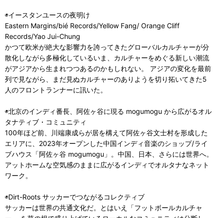
◉イースタンユースの夜明け
Eastern Margins/bié Records/Yellow Fang/ Orange Cliff
Records/Yao Jui-Chung
かつて欧米が絶大な影響力を誇ってきたグローバルカルチャーが分
散化しながら多極化しているいま、カルチャーをめぐる新しい潮流
がアジアから生まれつつあるのかもしれない。 アジアの変化を最前
列で見ながら、まだ見ぬカルチャーのありようを切り拓いてきた5
人のフロントランナーに訊いた。
◉北京のインディ番長、阿佐ヶ谷に現る mogumogu から広がるオル
タナティブ・コミュニティ
100年ほど前、川端康成らが居を構えて阿佐ヶ谷文士村を形成した
エリアに、2023年オープンした中国インディ音楽のショップ/ライ
ブハウス「阿佐ヶ谷 mogumogu」。中国、日本、さらには世界へ。
アットホームな空気感のままに広がるインディでオルタナなネット
ワーク。
◉Dirt-Roots サッカーでつながるコレクティブ
サッカーは世界の共通文化だ。とはいえ「フットボールカルチャ