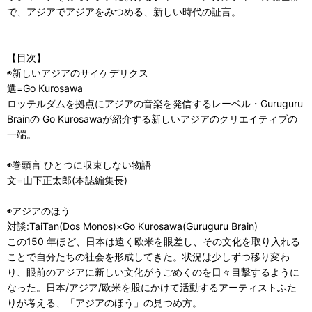
で、アジアでアジアをみつめる、新しい時代の証言。
【目次】
◉新しいアジアのサイケデリクス
選=Go Kurosawa
ロッテルダムを拠点にアジアの音楽を発信するレーベル・Guruguru
Brainの Go Kurosawaが紹介する新しいアジアのクリエイティブの
一端。
◉巻頭言 ひとつに収束しない物語
文=山下正太郎(本誌編集長)
◉アジアのほう
対談:TaiTan(Dos Monos)×Go Kurosawa(Guruguru Brain)
この150 年ほど、日本は遠く欧米を眼差し、その文化を取り入れる
ことで自分たちの社会を形成してきた。状況は少しずつ移り変わ
り、眼前のアジアに新しい文化がうごめくのを日々目撃するように
なった。日本/アジア/欧米を股にかけて活動するアーティストふた
りが考える、「アジアのほう」の見つめ方。