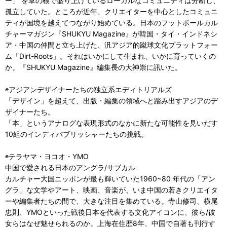
ー」 を草の根で盛り上げているローカルなコミュニティは分断し、
孤立していた。ところが近年、クリエイターを中心としたコミュニ
ティが国境を越えてつながり始めている。日本のフットボールカル
チャーマガジン『SHUKYU Magazine』が韓国・タイ・インドネシ
ア・中国の仲間と立ち上げた、汎アジア的蹴球文化プラットフォー
ム「Dirt-Roots」。それはいかにして生まれ、いかに育っていくの
か。『SHUKYU Magazine』編集長の大神崇に訊いた。
◉アジアンデザイナーたちの独立系エディトリアルズ
「デザイン」を超えて、出版・編集の領域へと踏み出すアジアのデ
ザイナーたち。
「本」というアナログな表現形式のなかに新たな可能性を見いだす
10組のインディパブリッシャーたちの挑戦。
◉テラヤマ・ヨコオ・YMO
中国で愛される日本のアングラ/サブカル
カルチャー大国ニッポンが最も輝いていた1960~80 年代の「アン
グラ」な文学やアート、映画、音楽が、いま中国の若きクリエイタ
ーや編集者たちの間で、大きな注目を集めている。寺山修司、横尾
忠則、YMOといった戦後日本を代表する文化アイコンに、彼ら/彼
女らはなぜ魅せられるのか。上海在住歴8年、中国で自著も刊行す