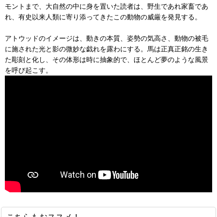
モントまで、大自然の中に身を置いた読者は、野生であれ家畜であ
れ、有史以来人類に寄り添ってきたこの動物の威厳を発見する。
アトウッドのイメージは、動きの本質、姿勢の気高さ、動物の被毛
に施された光と影の微妙な戯れを露わにする。馬は正真正銘の生き
た彫刻と化し、その体形は時に抽象的で、ほとんど夢のような風景
を呼び起こす。
こちらもおススメ！