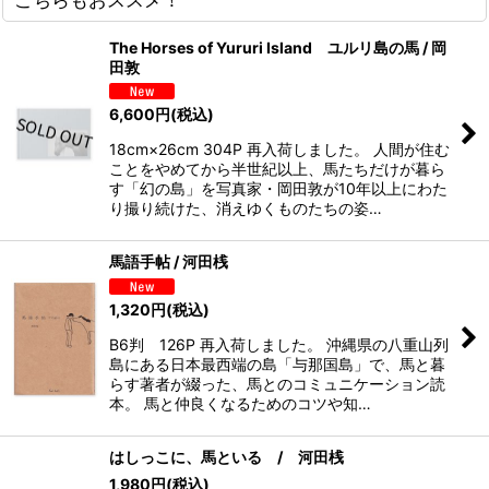
The Horses of Yururi Island ユルリ島の馬 / 岡
田敦
6,600
円
(税込)
18cm×26cm 304P 再入荷しました。 人間が住む
ことをやめてから半世紀以上、馬たちだけが暮ら
す「幻の島」を写真家・岡田敦が10年以上にわた
り撮り続けた、消えゆくものたちの姿…
馬語手帖 / 河田桟
1,320
円
(税込)
B6判 126P 再入荷しました。 沖縄県の八重山列
島にある日本最西端の島「与那国島」で、馬と暮
らす著者が綴った、馬とのコミュニケーション読
本。 馬と仲良くなるためのコツや知…
はしっこに、馬といる / 河田桟
1,980
円
(税込)