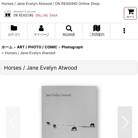
Horses / Jane Evelyn Atwood / ON READING Online Shop
カート
カテゴリ
マイページ
商品検索
ご利用案内
ホーム
>
ART / PHOTO / COMIC
>
Photograph
>
Horses / Jane Evelyn Atwood
Horses / Jane Evelyn Atwood