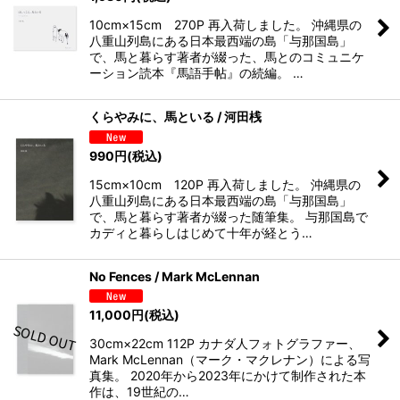
10cm×15cm 270P 再入荷しました。 沖縄県の
八重山列島にある日本最西端の島「与那国島」
で、馬と暮らす著者が綴った、馬とのコミュニケ
ーション読本『馬語手帖』の続編。 …
くらやみに、馬といる / 河田桟
990
円
(税込)
15cm×10cm 120P 再入荷しました。 沖縄県の
八重山列島にある日本最西端の島「与那国島」
で、馬と暮らす著者が綴った随筆集。 与那国島で
カディと暮らしはじめて十年が経とう…
No Fences / Mark McLennan
11,000
円
(税込)
30cm×22cm 112P カナダ人フォトグラファー、
Mark McLennan（マーク・マクレナン）による写
真集。 2020年から2023年にかけて制作された本
作は、19世紀の…