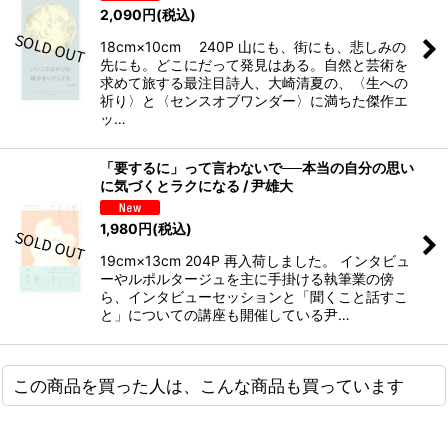
2,090
円
(税込)
18cm×10cm 240P 山にも、街にも、悲しみの
先にも。どこにだって発見はある。自然と芸術を
求めて旅する最注目詩人、大崎清夏の、〈生への
祈り〉と〈センスオブワンダー〉に満ちた傑作エ
ッ…
「要するに」って言わないで──本当の自分の思い
に気づくとラクになる / 尹雄大
1,980
円
(税込)
19cm×13cm 204P 再入荷しました。 インタビュ
ーやルポルタージュを主に手掛ける執筆業の傍
ら、インタビューセッションと「聞くこと話すこ
と」についての講座も開催している尹…
この商品を買った人は、こんな商品も買っています