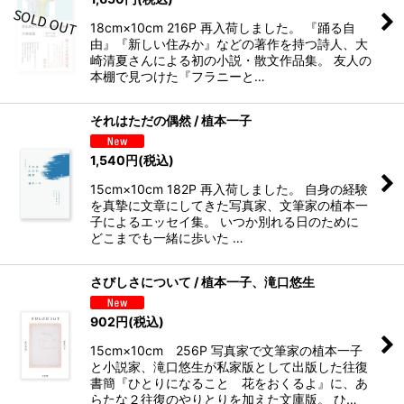
18cm×10cm 216P 再入荷しました。 『踊る自
由』『新しい住みか』などの著作を持つ詩人、大
崎清夏さんによる初の小説・散文作品集。 友人の
本棚で見つけた『フラニーと…
それはただの偶然 / 植本一子
1,540
円
(税込)
15cm×10cm 182P 再入荷しました。 自身の経験
を真摯に文章にしてきた写真家、文筆家の植本一
子によるエッセイ集。 いつか別れる日のために
どこまでも一緒に歩いた …
さびしさについて / 植本一子、滝口悠生
902
円
(税込)
15cm×10cm 256P 写真家で文筆家の植本一子
と小説家、滝口悠生が私家版として出版した往復
書簡『ひとりになること 花をおくるよ』に、あ
らたな２往復のやりとりを加えた文庫版。 ひ…