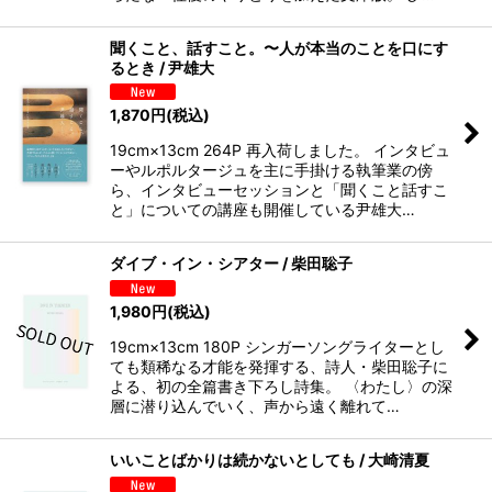
聞くこと、話すこと。〜人が本当のことを口にす
るとき / 尹雄大
1,870
円
(税込)
19cm×13cm 264P 再入荷しました。 インタビュ
ーやルポルタージュを主に手掛ける執筆業の傍
ら、インタビューセッションと「聞くこと話すこ
と」についての講座も開催している尹雄大…
ダイブ・イン・シアター / 柴田聡子
1,980
円
(税込)
19cm×13cm 180P シンガーソングライターとし
ても類稀なる才能を発揮する、詩人・柴田聡子に
よる、初の全篇書き下ろし詩集。 〈わたし〉の深
層に潜り込んでいく、声から遠く離れて…
いいことばかりは続かないとしても / 大崎清夏