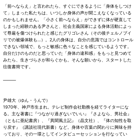
「前へならえ」と言われたら、すぐにできるように「身体をしつけ
て」しまった私たちは、いつしか身体の声が聞こえなくなっている
のかもしれません。「小さく前へならえ」ができずに体が硬直して
しまった経験のある尹さんと、社会主義国家による身体活動によっ
て尊厳を傷つけられたと感じたグリゴレさん（その後チェルノブイ
リでの被爆体験も…）。2人の身体は、自分の意識ではコントロール
できない領域で、もっと敏感に色々なことを感じているようです。
自分だけのものだと思っていた「身体の違和感」をもっと見つめて
みたら、生きづらさが和らぐかも。そんな願いから、スタートした
往復書簡です。
―――
尹雄大（ゆん・うんで）
1970年、神戸市生まれ。テレビ制作会社勤務を経てライターにな
る。主な著書に『つながり過ぎないでいい』『さよなら、男社会』
（ともに亜紀書房）、『異聞風土記』（晶文社）、『体の知性を取
り戻す』（講談社現代新書）など。身体や言葉の関わりに興味を持
っており、その一環としてインタビューセッションを行なってい