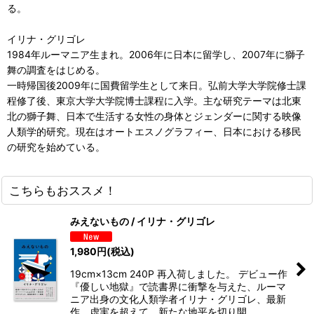
る。
イリナ・グリゴレ
1984年ルーマニア生まれ。2006年に日本に留学し、2007年に獅子
舞の調査をはじめる。
一時帰国後2009年に国費留学生として来日。弘前大学大学院修士課
程修了後、東京大学大学院博士課程に入学。主な研究テーマは北東
北の獅子舞、日本で生活する女性の身体とジェンダーに関する映像
人類学的研究。現在はオートエスノグラフィー、日本における移民
の研究を始めている。
こちらもおススメ！
みえないもの / イリナ・グリゴレ
1,980
円
(税込)
19cm×13cm 240P 再入荷しました。 デビュー作
『優しい地獄』で読書界に衝撃を与えた、ルーマ
ニア出身の文化人類学者イリナ・グリゴレ、最新
作。虚実を超えて、新たな地平を切り開…