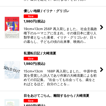
優しい地獄 / イリナ・グリゴレ
1,980
円
(税込)
19cm×13cm 256P 再入荷しました。 社会主義政
権下のルーマニアに生まれ、その後日本に渡り人
類学者となった著者、イリナ・グリゴレが、日々
の暮らし、子どもの頃の出来事、映画の…
私運転日記 / 大崎清夏
1,980
円
(税込)
15cm×13cm 168P 再入荷しました。 中原中也
賞を受賞した詩人であり作家の大崎清夏による初
めての日記集。 “出会っても出会っても、歳をと
ればとるほど、自分のことを…
目をあけてごらん、離陸するから / 大崎清夏
1,650
円
(税込)