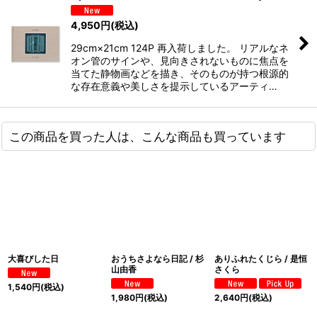
4,950
円
(税込)
29cm×21cm 124P 再入荷しました。 リアルなネ
オン管のサインや、見向きされないものに焦点を
当てた静物画などを描き、そのものが持つ根源的
な存在意義や美しさを提示しているアーティ…
この商品を買った人は、こんな商品も買っています
大喜びした日
おうちさよなら日記 / 杉
ありふれたくじら / 是恒
山由香
さくら
1,540
円
(税込)
1,980
円
(税込)
2,640
円
(税込)