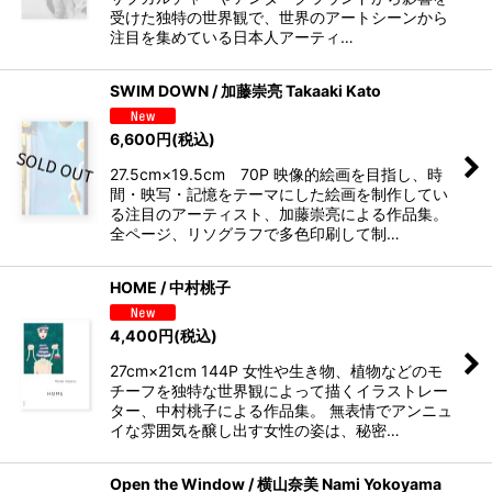
受けた独特の世界観で、世界のアートシーンから
注目を集めている日本人アーティ…
SWIM DOWN / 加藤崇亮 Takaaki Kato
6,600
円
(税込)
27.5cm×19.5cm 70P 映像的絵画を目指し、時
間・映写・記憶をテーマにした絵画を制作してい
る注目のアーティスト、加藤崇亮による作品集。
全ページ、リソグラフで多色印刷して制…
HOME / 中村桃子
4,400
円
(税込)
27cm×21cm 144P 女性や生き物、植物などのモ
チーフを独特な世界観によって描くイラストレー
ター、中村桃子による作品集。 無表情でアンニュ
イな雰囲気を醸し出す女性の姿は、秘密…
Open the Window / 横山奈美 Nami Yokoyama