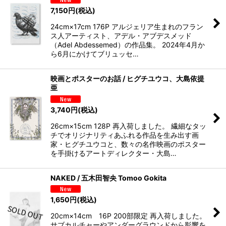
7,150
円
(税込)
24cm×17cm 176P アルジェリア生まれのフラン
ス人アーティスト、アデル・アブデスメッド
（Adel Abdessemed）の作品集。 2024年4月か
ら6月にかけてブリュッセ…
映画とポスターのお話 / ヒグチユウコ、大島依提
亜
3,740
円
(税込)
26cm×15cm 128P 再入荷しました。 繊細なタッ
チでオリジナリティあふれる作品を生み出す画
家・ヒグチユウコと、数々の名作映画のポスター
を手掛けるアートディレクター・大島…
NAKED / 五木田智央 Tomoo Gokita
1,650
円
(税込)
20cm×14cm 16P 200部限定 再入荷しました。
サブカルチャーやアンダーグラウンドから影響を