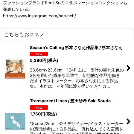
ファッションブランドRenli Suのコラボレーションコレクションも
発表している。
https://www.instagram.com/haruneh/
こちらもおススメ！
Season's Calling 杉本さなえ作品集 / 杉本さなえ
5,280
円
(税込)
23.6cm×23.6cm 124P 主に、墨汁の墨と朱色の
2色を用いた繊細な筆致で、幻想的な作品を描き
だすイラストレーター、杉本さなえによる作品
集。 本作は、４年間に渡り描いてきたカ…
Transparent Lines / 惣田紗希 Saki Souda
1,760
円
(税込)
18cm×22cm 32P デザイナー/イラストレーター
の惣田紗希による作品集。 流れ込んでくる言葉を