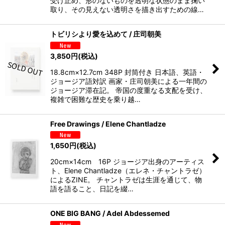
受け止め、形のないものを透明な状態のまま掬い
取り、その見えない透明さを描き出すための線…
トビリシより愛を込めて / 庄司朝美
3,850
円
(税込)
18.8cm×12.7cm 348P 封筒付き 日本語、英語・
ジョージア語対訳 画家・庄司朝美による一年間の
ジョージア滞在記。 帝国の度重なる支配を受け、
複雑で困難な歴史を乗り越…
Free Drawings / Elene Chantladze
1,650
円
(税込)
20cm×14cm 16P ジョージア出身のアーティス
ト、Elene Chantladze（エレネ・チャントラゼ）
によるZINE。 チャントラゼは生涯を通じて、物
語を語ること、日記を綴…
ONE BIG BANG / Adel Abdessemed