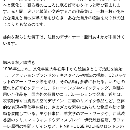
へと変化し、観る者のこころに眠る好奇心をそっと呼び覚ましま
す。光と闇、迷いと希望が交差するこの作品集は、一枚一枚があら
たな発見と自己探求の扉をひらき、あなた自身の物語を紡ぐ旅のは
じまりともなるのです。
趣向を凝らした装丁は、注目のデザイナー・脇田あすかが手掛けて
います。
堀米春寧／絵描き
1996年生まれ。文化学園大学在学中から絵描きとして活動を開始
し、ファッションブランドのテキスタイルや雑誌の挿絵、CDジャケ
ットのアートワーク等を彩り、その活動は多岐にわたる。いのちの
流れと好奇心をテーマに、ドローイングやペインティング、刺繍を
用いた作品を、国内外の個展やコラボレーションで発表。近年は、
衣装制作や百貨店の空間デザイン、古着のリメイク作品など、立体
的な表現や手仕事を通じ、さまざまな素材にあらたな物語を紡ぐ活
動を展開している。主な仕事に、羊文学のアートワークや、西武渋
谷店のクリスマスウィンドウディスプレイ、伊勢丹新宿店、ラフォ
ーレ原宿の空間デザインなど。PINK HOUSE POCHEやロンドンの