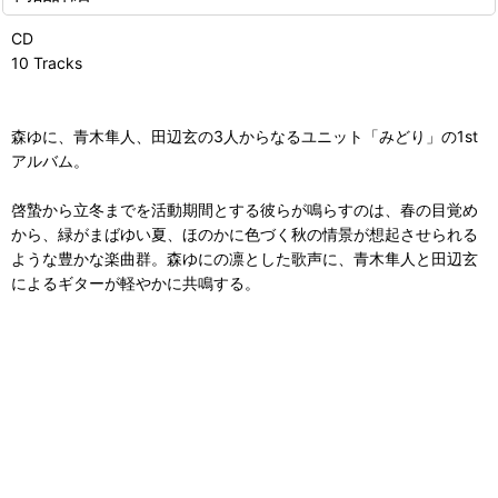
CD
10 Tracks
森ゆに、青木隼人、田辺玄の3人からなるユニット「みどり」の1st
アルバム。
啓蟄から立冬までを活動期間とする彼らが鳴らすのは、春の目覚め
から、緑がまばゆい夏、ほのかに色づく秋の情景が想起させられる
ような豊かな楽曲群。森ゆにの凛とした歌声に、青木隼人と田辺玄
によるギターが軽やかに共鳴する。