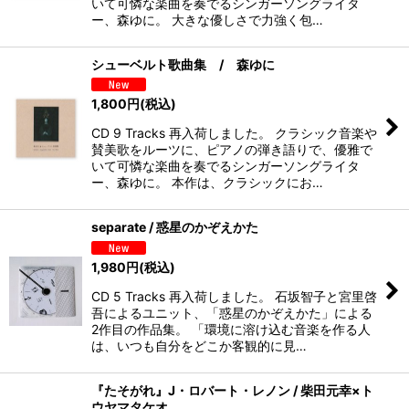
いて可憐な楽曲を奏でるシンガーソングライタ
ー、森ゆに。 大きな優しさで力強く包…
シューベルト歌曲集 / 森ゆに
1,800
円
(税込)
CD 9 Tracks 再入荷しました。 クラシック音楽や
賛美歌をルーツに、ピアノの弾き語りで、優雅で
いて可憐な楽曲を奏でるシンガーソングライタ
ー、森ゆに。 本作は、クラシックにお…
separate / 惑星のかぞえかた
1,980
円
(税込)
CD 5 Tracks 再入荷しました。 石坂智子と宮里啓
吾によるユニット、「惑星のかぞえかた」による
2作目の作品集。 「環境に溶け込む音楽を作る人
は、いつも自分をどこか客観的に見…
『たそがれ』J・ロバート・レノン / 柴田元幸×ト
ウヤマタケオ