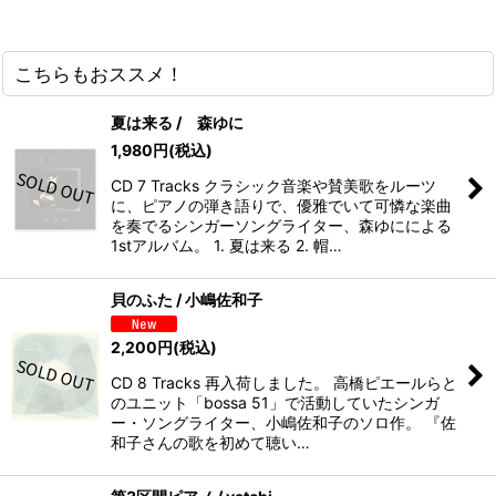
こちらもおススメ！
夏は来る / 森ゆに
1,980
円
(税込)
CD 7 Tracks クラシック音楽や賛美歌をルーツ
に、ピアノの弾き語りで、優雅でいて可憐な楽曲
を奏でるシンガーソングライター、森ゆにによる
1stアルバム。 1. 夏は来る 2. 帽…
貝のふた / 小嶋佐和子
2,200
円
(税込)
CD 8 Tracks 再入荷しました。 高橋ピエールらと
のユニット「bossa 51」で活動していたシンガ
ー・ソングライター、小嶋佐和子のソロ作。 『佐
和子さんの歌を初めて聴い…