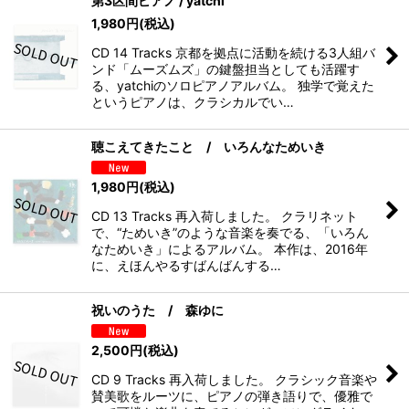
第3区間ピアノ / yatchi
1,980
円
(税込)
CD 14 Tracks 京都を拠点に活動を続ける3人組バ
ンド「ムーズムズ」の鍵盤担当としても活躍す
る、yatchiのソロピアノアルバム。 独学で覚えた
というピアノは、クラシカルでい…
聴こえてきたこと / いろんなためいき
1,980
円
(税込)
CD 13 Tracks 再入荷しました。 クラリネット
で、“ためいき”のような音楽を奏でる、「いろん
なためいき」によるアルバム。 本作は、2016年
に、えほんやるすばんばんする…
祝いのうた / 森ゆに
2,500
円
(税込)
CD 9 Tracks 再入荷しました。 クラシック音楽や
賛美歌をルーツに、ピアノの弾き語りで、優雅で