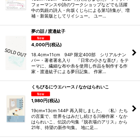
フォーマンスや詩のワークショップなどでも活躍
中の気鋭の詩人・向坂くじらによる第1詩集が、増
補・新装版としてリイシュー。 ユー…
夢の話 / 渡邉紘子
4,000
円
(税込)
18.4cm×11cm 94P 限定400部 シリアルナン
バー・著者署名入り 「日常の小さな喜び」をテ
ーマに、繊細な布や糸を使用し作品を制作する作
家・渡邉紘子による夢日記集。 作家…
くちびるにウエハース / なかはられいこ
1,980
円
(税込)
19cm×13cm 144P 再入荷しました。 〈私〉たち
の言葉で、世界をはみだし続ける川柳作家・なか
はられいこ、伝説の句集『脱衣場のアリス』から
21年、待望の新作句集。 地に足…