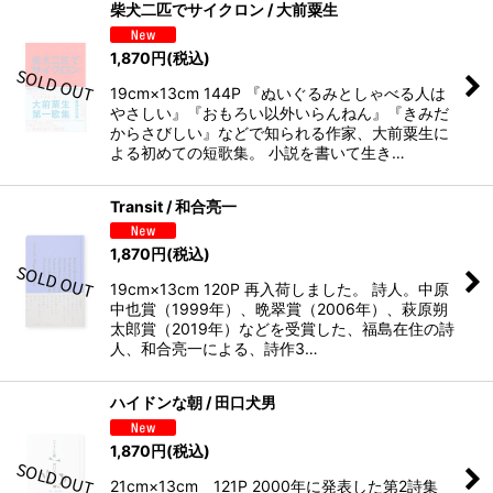
柴犬二匹でサイクロン / 大前粟生
1,870
円
(税込)
19cm×13cm 144P 『ぬいぐるみとしゃべる人は
やさしい』『おもろい以外いらんねん』『きみだ
からさびしい』などで知られる作家、大前粟生に
よる初めての短歌集。 小説を書いて生き…
Transit / 和合亮一
1,870
円
(税込)
19cm×13cm 120P 再入荷しました。 詩人。中原
中也賞（1999年）、晩翠賞（2006年）、萩原朔
太郎賞（2019年）などを受賞した、福島在住の詩
人、和合亮一による、詩作3…
ハイドンな朝 / 田口犬男
1,870
円
(税込)
21cm×13cm 121P 2000年に発表した第2詩集