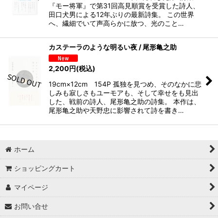
『モー将軍』で第31回高見順賞を受賞した詩人、
田口犬男による12年ぶりの最新詩集。 この世界
へ、繊細でいて声高らかに放つ、光のこと…
カステーラのような明るい夜 / 尾形亀之助
2,200
円
(税込)
19cm×12cm 154P 孤独を見つめ、そのなかに悲
しみも寂しさもユーモアも、そして幸せをも見出
した、戦前の詩人、尾形亀之助の詩集。 本作は、
尾形亀之助や天野忠に影響されて詩を書き…
ホーム
ショッピングカート
マイページ
お問い合せ