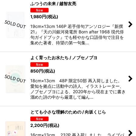
ふつうの未来 / 越智友亮
1,980
円
(税込)
19cm×13cm 146P 若手俳句アンソロジー『新撰
21』『天の川銀河発電所 Born after 1968 現代俳
句ガイドブック』でも軽やかな口語俳句で注目を
集めた著者、待望の第一句集…
よく育ったお水たち / ノブセノブヨ
850
円
(税込)
18cm×13cm 48P 限定50部 再入荷しました。
愛知を拠点に活動中の詩人、イラストレーター、
ノブセノブヨによる、2020年から現在までに書き
溜めた詩の中から厳選して編ん…
とても小さな理解のための / 向坂くじら
2,200
円
(税込)
16cm×13cm 232P 再入荷しました。 ライブパ