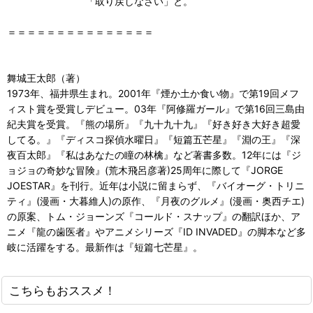
「取り戻しなさい」と。
＝＝＝＝＝＝＝＝＝＝＝＝＝＝＝
舞城王太郎（著）
1973年、福井県生まれ。2001年『煙か土か食い物』で第19回メフ
ィスト賞を受賞しデビュー。03年『阿修羅ガール』で第16回三島由
紀夫賞を受賞。『熊の場所』『九十九十九』『好き好き大好き超愛
してる。』『ディスコ探偵水曜日』『短篇五芒星』『淵の王』『深
夜百太郎』『私はあなたの瞳の林檎』など著書多数。12年には『ジ
ョジョの奇妙な冒険』(荒木飛呂彦著)25周年に際して『JORGE
JOESTAR』を刊行。近年は小説に留まらず、『バイオーグ・トリニ
ティ』(漫画・大暮維人)の原作、『月夜のグルメ』(漫画・奥西チエ)
の原案、トム・ジョーンズ『コールド・スナップ』の翻訳ほか、ア
ニメ『龍の歯医者』やアニメシリーズ『ID INVADED』の脚本など多
岐に活躍をする。最新作は『短篇七芒星』。
こちらもおススメ！