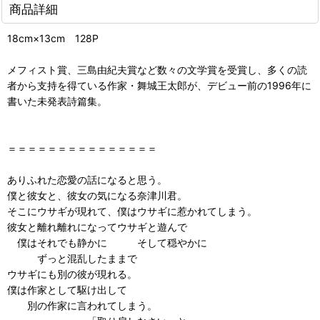
商品詳細
18cm×13cm 128P
メフィスト賞、三島由紀夫賞など数々の文学賞を受賞し、多くの読
者から支持を得ている作家・舞城王太郎が、デビュー前の1996年に
書いた未発表詩篇集。
＝＝＝＝＝＝＝＝＝＝＝＝＝＝＝
ありふれた恋愛の話になると思う。
僕と彼女と、彼女の気になる奈津川君。
そこにウサギが現れて、僕はウサギに惹かれてしまう。
彼女と離れ離れになってウサギと遊んで
僕はそれでも静かに そして穏やかに
ずっと混乱したままで
ウサギにも別の彼が現れる。
僕は作家として駆け出して
別の作家に言われてしまう。