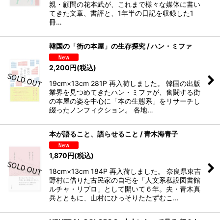
親・顧問の花本武が、これまで様々な媒体に書い
てきた文章、書評と、1年半の日記を収録した1
冊…
韓国の「街の本屋」の生存探究 / ハン・ミファ
2,200
円
(税込)
19cm×13cm 281P 再入荷しました。 韓国の出版
業界を見つめてきたハン・ミファが、奮闘する街
の本屋の姿を中心に「本の生態系」をリサーチし
綴ったノンフィクション。 各地…
本が語ること、語らせること / 青木海青子
1,870
円
(税込)
18cm×13cm 184P 再入荷しました。 奈良県東吉
野村に借りた古民家の自宅を「人文系私設図書館
ルチャ・リブロ」として開いて６年。夫・青木真
兵とともに、山村にひっそりたたずむこ…