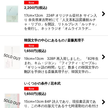
2,200
円
(税込)
17cm×12cm 224P オリジナル栞付き サイン入
り 奈良県東吉野村にて「人文系私設図書館ルチ
ャ・リブロ」を開設、リトルプレス「ルッチャ」
を発行し、ネットラジオ「オムライスラヂ…
韓国文学の中心にあるもの / 斎藤真理子
1,650
円
(税込)
19cm×13cm 328P 再入荷しました。 『82年生
まれ、キム・ジヨン』『フィフティ・ピープル』
『ギリシャ語の時間』など、数多くの韓国文学の
翻訳を手掛ける斎藤真理子が、韓国文学の…
いくつかの条件 / 花本武
1,650
円
(税込)
15cm×13cm 84P 詩人であり、現役書店員であ
り、この本の出版元である十七時退勤社の名付け