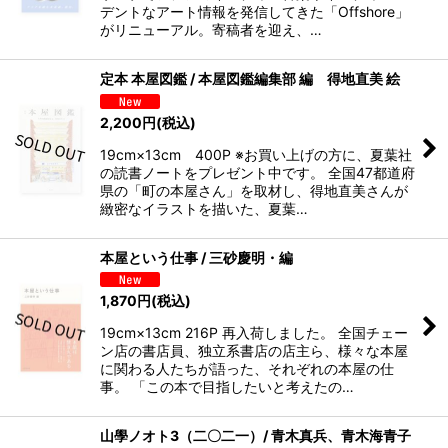
デントなアート情報を発信してきた「Offshore」
がリニューアル。寄稿者を迎え、…
定本 本屋図鑑 / 本屋図鑑編集部 編 得地直美 絵
2,200
円
(税込)
19cm×13cm 400P ※お買い上げの方に、夏葉社
の読書ノートをプレゼント中です。 全国47都道府
県の「町の本屋さん」を取材し、得地直美さんが
緻密なイラストを描いた、夏葉…
本屋という仕事 / 三砂慶明・編
1,870
円
(税込)
19cm×13cm 216P 再入荷しました。 全国チェー
ン店の書店員、独立系書店の店主ら、様々な本屋
に関わる人たちが語った、それぞれの本屋の仕
事。 「この本で目指したいと考えたの…
山學ノオト3（二〇二一）/ 青木真兵、青木海青子