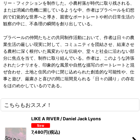
リー・フィクションを制作した。小農村落が時代に取り残される、
または消滅の危機に瀕しているような中、作者はプラベールを幻想
的で幻覚的な世界へと導き、親密なポートレートや村の日常生活の
観察の中に、不条理の瞬間を創り出している。
プラベールの仲間たちとの共同制作活動において、作者は日々の農
業生活の厳しい現実に対して、コミュニティを団結させ、結束させ
る農村に深く根付いた風変わりな伝統や、堂々と社会に沿わない部
分に焦点を当て、制作に取り組んでいる。作者は、このような誇張
されたシナリオを、印象的な風景や自然な描写のポートレートと混
ぜ合わせ、土地と住民の中に閉じ込められた創造的な可能性や、仕
事と遊び、厳粛さと喜びの間に垣間見られる「日々の踊り」の存在
をほのめかしているのである。
こちらもおススメ！
LIKE A RIVER / Daniel Jack Lyons
7,480
円
(税込)