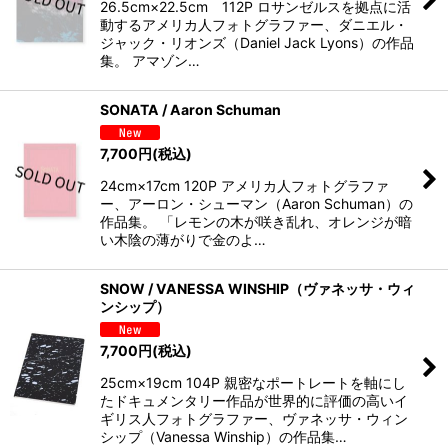
26.5cm×22.5cm 112P ロサンゼルスを拠点に活
動するアメリカ人フォトグラファー、ダニエル・
ジャック・リオンズ（Daniel Jack Lyons）の作品
集。 アマゾン…
SONATA / Aaron Schuman
7,700
円
(税込)
24cm×17cm 120P アメリカ人フォトグラファ
ー、アーロン・シューマン（Aaron Schuman）の
作品集。 「レモンの木が咲き乱れ、オレンジが暗
い木陰の薄がりで金のよ…
SNOW / VANESSA WINSHIP（ヴァネッサ・ウィ
ンシップ）
7,700
円
(税込)
25cm×19cm 104P 親密なポートレートを軸にし
たドキュメンタリー作品が世界的に評価の高いイ
ギリス人フォトグラファー、ヴァネッサ・ウィン
シップ（Vanessa Winship）の作品集…