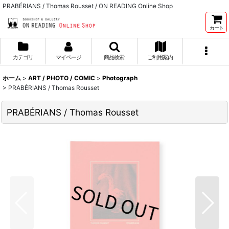
PRABÉRIANS / Thomas Rousset / ON READING Online Shop
カート
カテゴリ
マイページ
商品検索
ご利用案内
ホーム
>
ART / PHOTO / COMIC
>
Photograph
>
PRABÉRIANS / Thomas Rousset
PRABÉRIANS / Thomas Rousset