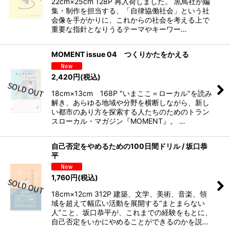
22cm×25cm 128P 再入荷しました。 黒鳥社が編
集・制作を担当する、「自律協働社会」という社
会像を手がかりに、これからの社会を考える上で
重要な指針となりうるテーマやキーワー…
MOMENT issue 04 つくりかたをかえる
2,420
円
(税込)
18cm×13cm 168P "いまここ＝ローカル"を読み
解き、あらゆる地域や分野を横断しながら、新し
い都市のあり方を探索する人たちのためのトラン
スローカル・マガジン『MOMENT』。 …
自己否定をやめるための100日間ドリル / 坂口恭
平
1,760
円
(税込)
18cm×12cm 312P 建築、文学、美術、音楽、領
域を超えて幅広い活動を展開する“まとまらない
人”こと、坂口恭平が、これまでの経験をもとに、
自己否定をいかにやめることができるのかを説…