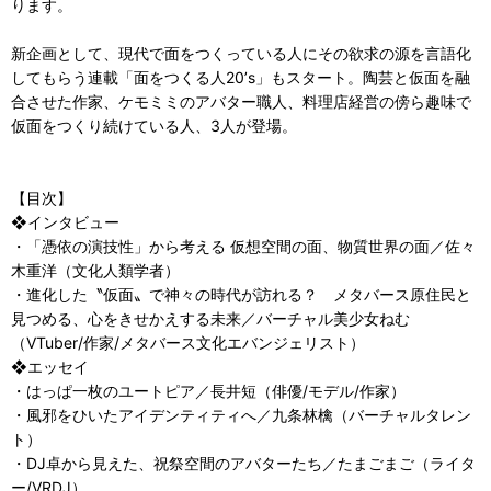
ります。
新企画として、現代で面をつくっている人にその欲求の源を言語化
してもらう連載「面をつくる人20’s」もスタート。陶芸と仮面を融
合させた作家、ケモミミのアバター職人、料理店経営の傍ら趣味で
仮面をつくり続けている人、3人が登場。
【目次】
❖インタビュー
・「憑依の演技性」から考える 仮想空間の面、物質世界の面／佐々
木重洋（文化人類学者）
・進化した〝仮面〟で神々の時代が訪れる？ メタバース原住民と
見つめる、心をきせかえする未来／バーチャル美少女ねむ
（VTuber/作家/メタバース文化エバンジェリスト）
❖エッセイ
・はっぱ一枚のユートピア／長井短（俳優/モデル/作家）
・風邪をひいたアイデンティティへ／九条林檎（バーチャルタレン
ト）
・DJ卓から見えた、祝祭空間のアバターたち／たまごまご（ライタ
ー/VRDJ）