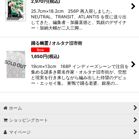
2,970
円
(税込)
25.7cm×18.2cm 256P 再入荷しました。
NEUTRAL、TRANSIT、ATLANTIS を世に送り出
してきた、編集者・加藤直徳と、気鋭のデザイナ
ー・加納大輔が二人三脚…
踊る幽霊 / オルタナ旧市街
1,650
円
(税込)
19cm×13cm 168P インディーズシーンで注目を
集める謎多き匿名作家・オルタナ旧市街が、空想
と現実を行き来しながら編み出した待望のデビュ
ー・エッセイ集。 巣鴨で踊る老婆、銀座の…
ホーム
ショッピングカート
マイページ