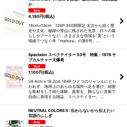
か
4,180
円
(税込)
18cm×13cm 128P 350部限定 太古から続く歴
史や文化、秘跡や里山に残された光景、日々の暮
らしやアートなど、さまざまな領域を‟美”という
情緒でつなぐ本『mahora』の第6号。…
Spectator スペクテイター 53号 特集：1976 サ
ブカルチャー大爆発
1,100
円
(税込)
24.4cm x 18.2cm 184P ひとつのジャンルにとら
われず、地球上のあらゆる場所へ足を運び、綿密
な取材をして得た体験、真実を、飾らない言葉で
自由に表現する雑誌、スペクテイター。 …
NEUTRAL COLORS 5 : 伝わらないから伝えたい
言語のふしぎ