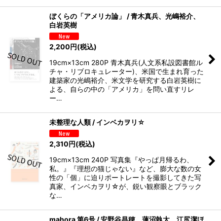
ぼくらの「アメリカ論」 / 青木真兵、光嶋裕介、
白岩英樹
2,200
円
(税込)
19cm×13cm 280P 青木真兵(人文系私設図書館ル
チャ・リブロキュレーター)、米国で生まれ育った
建築家の光嶋裕介、米文学を研究する白岩英樹に
よる、自らの中の「アメリカ」を問い直すリレ
ー…
未整理な人類 / インベカヲリ☆
2,310
円
(税込)
19cm×13cm 240P 写真集『やっぱ月帰るわ、
私。』『理想の猫じゃない』など、膨大な数の女
性の「個」に迫りポートレートを撮影してきた写
真家、インベカヲリ☆が、鋭い観察眼とブラック
な…
mahora 第6号 / 安野谷昌穂、蓮沼執太、江尻潔ほ