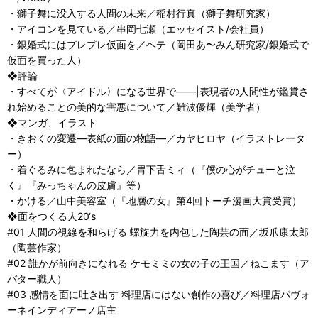
・獅子舞に没入する人間の未来／稲村行真（獅子舞研究家）
・アイコンを見ている／串岡七瀬（エッセイスト/会社員）
・銀婚式にはプレプレ仮面を／ヘテ（岡田あ〜みん研究家/銀婚式で
仮面を買った人）
❖評論
・すべてが〈アイドル〉になる世界で――|表現者の人間性が鑑賞さ
れ始めることの美的な害悪について／難波優輝（美学者）
❖マンガ、イラスト
・きおくの変遷―表紙の面の物語―／カヤヒロヤ（イラストレータ
ー）
・着ぐるみに包まれたなら／胃下舌ミィ（『僕の心がチューと泣
く』『みっちゃんの皮膚』等）
・かける／山中美容室（『地層の女』第4回トーチ漫画大賞受賞）
❖面をつくる人20‘s
#01 人間の視線を和らげる 螺旋力を内包した陶芸の面／坂爪康太郎
（陶芸作家）
#02 誰かが前向きになれる ケモミミの女の子の王国／ねこます（ア
バター職人）
#03 感情を面に吐き出す 料理店にはない創作の喜び／料理店パヴォ
ーネインディアーノ店主