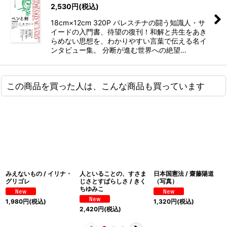
2,530
円
(税込)
18cm×12cm 320P パレスチナの闘う知識人・サ
イードの入門書、待望の復刊！和解と共生をあき
らめない思想を、わかりやすい言葉で伝える名イ
ンタビュー集。 分断が進む世界への絶望…
この商品を買った人は、こんな商品も買っています
みえないもの / イリナ・
人といることの、すさま
日本国憲法 / 齋藤陽道
グリゴレ
じさとすばらしさ / きく
（写真）
ちゆみこ
1,980
円
(税込)
1,320
円
(税込)
2,420
円
(税込)