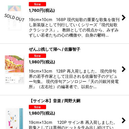
1,760
円
(税込)
19cm×10cm 168P 現代短歌の重要な歌集を復刊
し新装版として刊行していくシリーズ『現代短歌
クラシックス』。 教師としての視点から、みずみ
ずしい若者たちの心の機微や、自身の鬱時…
ぜんぶ残して湖へ / 佐藤智子
1,980
円
(税込)
19cm×13cm 128P 再入荷しました。 現代俳句
界の若手作家として注目される佐藤智子のデビュ
ー句集。 現代俳句アンソロジー『天の川銀河発電
所』（左右社）の編著者で、以前か…
【サイン本】音楽 / 岡野大嗣
1,980
円
(税込)
19cm×13cm 120P サイン本 再入荷しました。
歌集としては異例のヒットを生み出し続けてい