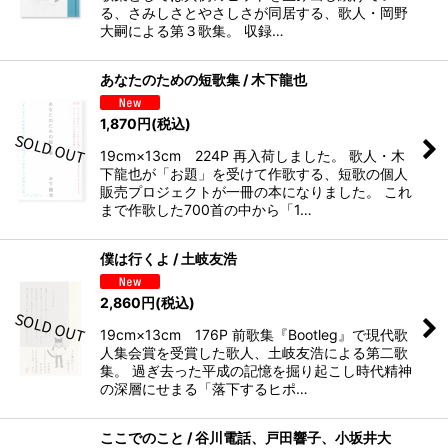
る、さみしさとやさしさが同居する、歌人・岡野
大嗣による第３歌集。 収録…
あなたのための短歌集 / 木下龍也
1,870
円
(税込)
19cm×13cm 224P 再入荷しました。 歌人・木
下龍也が「お題」を受けて作歌する、短歌の個人
販売プロジェクトが一冊の本になりました。 これ
まで作歌した700首の中から「1…
僕は行くよ / 土岐友浩
2,860
円
(税込)
19cm×13cm 176P 前歌集『Bootleg』で現代歌
人集会賞を受賞した歌人、土岐友浩による第二歌
集。 過ぎ去った平成の記憶を掘り起こし時代精神
の深層にせまる「落下するヒポ…
ここでのこと / 谷川電話、戸田響子、小坂井大