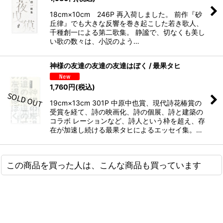
18cm×10cm 246P 再入荷しました。 前作『砂
丘律』でも大きな反響を巻き起こした若き歌人、
千種創一による第二歌集。 静謐で、切なくも美し
い歌の数々は、小説のよう…
神様の友達の友達の友達はぼく / 最果タヒ
1,760
円
(税込)
19cm×13cm 301P 中原中也賞、現代詩花椿賞の
受賞を経て、詩の映画化、詩の個展、詩と建築の
コラボ レーションなど、詩人という枠を超え、存
在が加速し続ける最果タヒによるエッセイ集。…
この商品を買った人は、こんな商品も買っています