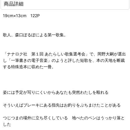
商品詳細
19cm×13cm 122P
歌人、森口ぽるぽによる第一歌集。
「ナナロク社 第１回 あたらしい歌集選考会」で、岡野大嗣が選出
し「一筆書きの電子音楽」のようと評した短歌を、本の天地を断裁
する特殊造本に収めた一冊。
姿には予定が写りにくいからあなたも突然わたしを殴れる
そういえばブレーキにある指先はお釣りをぶちまけたことがある
つじつまの場外に立ち尽くしている 地べたのペンはうっかり落と
した