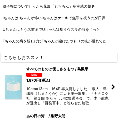
獅子舞について行ったら花畑「もちろん」多幸感の越冬
IちゃんはIちゃんが怖いIちゃんはケーキで無罪を祝うのが日課
Uちゃんはもう名前までUちゃんは臭うウズラの卵をじっと
Fちゃんの肩を親しげにFちゃんが避けたつもりの枝が揺れてた
こちらもおススメ！
すべてのものは優しさをもつ / 島楓果
1,870
円
(税込)
19cm×13cm 164P 再入荷しました。 歌人、島
楓果（しまふうか）による第一歌集。 「ナナロク
社 第１回 あたらしい歌集選考会」で、木下龍也
が選出し「百発百中」と唸らせた短歌…
あの日の海 / 染野太朗