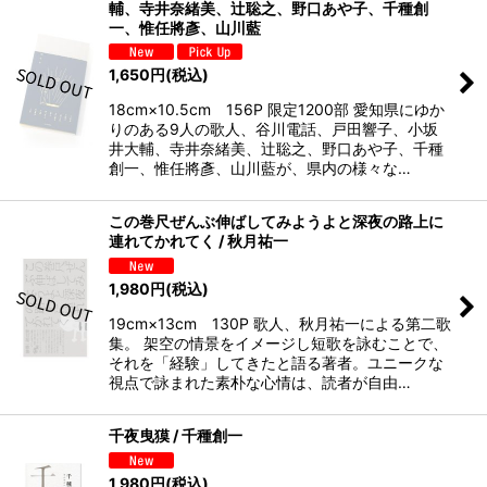
輔、寺井奈緒美、辻聡之、野口あや子、千種創
一、惟任將彥、山川藍
1,650
円
(税込)
18cm×10.5cm 156P 限定1200部 愛知県にゆか
りのある9人の歌人、谷川電話、戸田響子、小坂
井大輔、寺井奈緒美、辻聡之、野口あや子、千種
創一、惟任將彥、山川藍が、県内の様々な…
この巻尺ぜんぶ伸ばしてみようよと深夜の路上に
連れてかれてく / 秋月祐一
1,980
円
(税込)
19cm×13cm 130P 歌人、秋月祐一による第二歌
集。 架空の情景をイメージし短歌を詠むことで、
それを「経験」してきたと語る著者。ユニークな
視点で詠まれた素朴な心情は、読者が自由…
千夜曳獏 / 千種創一
1,980
円
(税込)