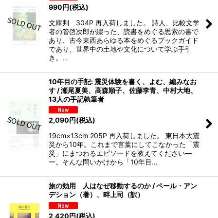
990
円
(税込)
文庫判 304P 再入荷しました。 詩人、比較文学
者の管啓次郎が綴った、読書をめぐる思索の書で
あり、古今東西あらゆる本をめぐるブックガイド
であり、世界中の土地や文化について学ぶ手引
き。…
10年目の手記: 震災体験を書く、よむ、編みなお
す / 瀬尾夏美、高森順子、佐藤李青、中村大地、
13人の手記執筆者
2,090
円
(税込)
19cm×13cm 205P 再入荷しました。 東日本大震
災から10年。これまで言葉にしてこなかった「震
災」にまつわるエピソードを教えてください―
ー。そんな問いかけから「10年目…
旅の効用 人はなぜ移動するのか / ペール・アン
デション（著）、畔上司（訳）
2,420
円
(税込)