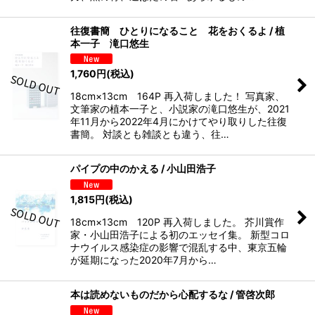
往復書簡 ひとりになること 花をおくるよ / 植
本一子 滝口悠生
1,760
円
(税込)
18cm×13cm 164P 再入荷しました！ 写真家、
文筆家の植本一子と、小説家の滝口悠生が、2021
年11月から2022年4月にかけてやり取りした往復
書簡。 対談とも雑談とも違う、往…
パイプの中のかえる / 小山田浩子
1,815
円
(税込)
18cm×13cm 120P 再入荷しました。 芥川賞作
家・小山田浩子による初のエッセイ集。 新型コロ
ナウイルス感染症の影響で混乱する中、東京五輪
が延期になった2020年7月から…
本は読めないものだから心配するな / 管啓次郎