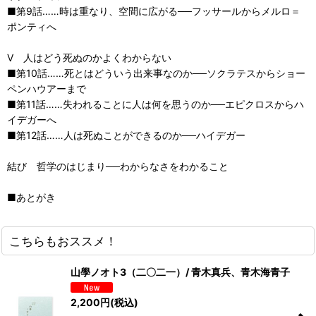
■第9話……時は重なり、空間に広がる──フッサールからメルロ＝
ポンティへ
V 人はどう死ぬのかよくわからない
■第10話……死とはどういう出来事なのか──ソクラテスからショー
ペンハウアーまで
■第11話……失われることに人は何を思うのか──エピクロスからハ
イデガーへ
■第12話……人は死ぬことができるのか──ハイデガー
結び 哲学のはじまり──わからなさをわかること
■あとがき
こちらもおススメ！
山學ノオト3（二〇二一）/ 青木真兵、青木海青子
2,200
円
(税込)