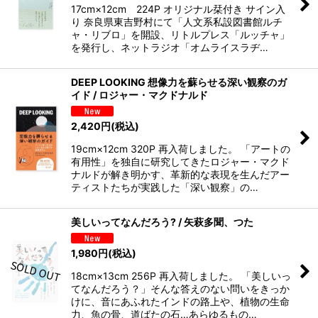
17cm×12cm 224P オリジナル栞付き サイン入
り 奈良県東吉野村にて「人文系私設図書館ルチ
ャ・リブロ」を開設、リトルプレス「ルッチャ」
を発行し、ネットラジオ「オムライスラヂ…
DEEP LOOKING 想像力を蘇らせる深い観察のガ
イド / ロジャー・マクドナルド
2,420
円
(税込)
19cm×12cm 320P 再入荷しました。 「アートの
有用性」を独自に研究してきたロジャー・マクド
ナルドが解き明かす、革新的な表現を生んだアー
ティストたちが実践した「深い観察」の…
美しいってなんだろう? / 矢萩多聞、つた
1,980
円
(税込)
18cm×13cm 256P 再入荷しました。 「美しいっ
てなんだろう？」そんな答えのない問いをきっか
けに、音にあふれたインドの路上や、植物の生命
力、魚の骨、道ばたの石…あらゆるもの…