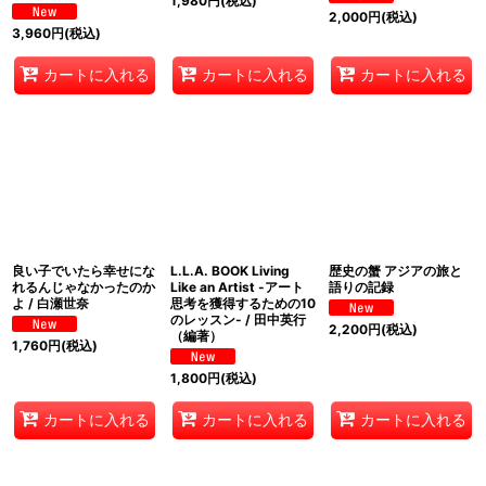
1,980
円
(税込)
2,000
円
(税込)
3,960
円
(税込)
カートに入れる
カートに入れる
カートに入れる
良い子でいたら幸せにな
L.L.A. BOOK Living
歴史の蟹 アジアの旅と
れるんじゃなかったのか
Like an Artist -アート
語りの記録
よ / 白瀬世奈
思考を獲得するための10
のレッスン- / 田中英行
2,200
円
(税込)
（編著）
1,760
円
(税込)
1,800
円
(税込)
カートに入れる
カートに入れる
カートに入れる