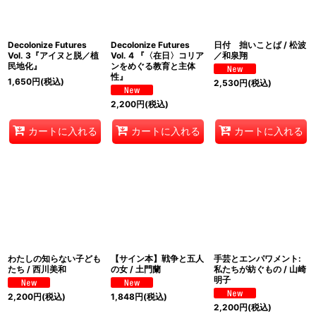
Decolonize Futures
Decolonize Futures
日付 拙いことば / 松波
Vol. 3『アイヌと脱／植
Vol. 4 『〈在日〉コリア
／和泉翔
民地化』
ンをめぐる教育と主体
性』
1,650
円
(税込)
2,530
円
(税込)
2,200
円
(税込)
カートに入れる
カートに入れる
カートに入れる
わたしの知らない子ども
【サイン本】戦争と五人
手芸とエンパワメント:
たち / 西川美和
の女 / 土門蘭
私たちが紡ぐもの / 山崎
明子
2,200
円
(税込)
1,848
円
(税込)
2,200
円
(税込)