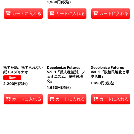
1,980
円
(税込)
カートに入れる
カートに入れる
カートに入れる
捨てた紙、捨てられない
Decolonize Futures
Decolonize Futures
紙 / スズキナオ
Vol. 1『反人種差別、フ
Vol. 2『脱植民地化と環
ェミニズム、脱植民地
境危機』
化』
1,650
円
(税込)
2,200
円
(税込)
1,650
円
(税込)
カートに入れる
カートに入れる
カートに入れる