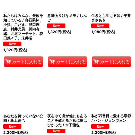
絞り込む
私たちはみんな、失敗を
意味ありげなメモ / しん
生きとし生ける音 / 平井
知っている / 白石果林、
ご
まさあき
小指、こだま、野口理
恵、村井光男、川内有
1,320
円
(税込)
1,980
円
(税込)
緒、北尾マーモット、花
田菜々子、末井昭
1,320
円
(税込)
カートに入れる
カートに入れる
カートに入れる
あなたを待っていない公
夜をゆく舟が他にもある
私が四番目に愛する季節
園 / 新上達也
ことを教えるために歌は
/ ハン・ジョンウォン
ひかった / 木下龍也
2,200
円
(税込)
2,200
円
(税込)