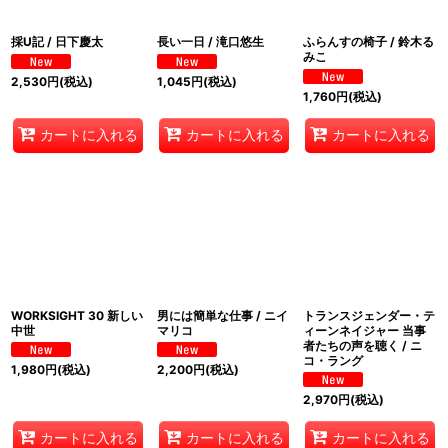
採U記 / 日下慶太
長い一日 / 滝口悠生
ふらんすの椅子 / 鈴木る
みこ
2,530
円
(税込)
1,045
円
(税込)
1,760
円
(税込)
カートに入れる
カートに入れる
カートに入れる
WORKSIGHT 30 新しい
男には簡単な仕事 / ニイ
トランスジェンダー・テ
中世
マリコ
ィーンネイジャー 当事
者たちの声を聴く / ニ
コ・ラング
1,980
円
(税込)
2,200
円
(税込)
2,970
円
(税込)
カートに入れる
カートに入れる
カートに入れる