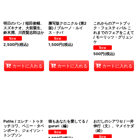
明日のパン / 稲田俊輔、
謄写版クロニクル (第2
これからのアートブッ
スズキナオ、大前粟生、
版) / ブルーノ・ルイ
ク・フェスティバル こ
鈴木潤、川西賢志郎ほか
ス・ナバ
れまでのフェアをこえて
/ モーリッツ・グリュン
ケ
2,500
円
(税込)
1,500
円
(税込)
500
円
(税込)
カートに入れる
カートに入れる
カートに入れる
Paths / エレナ・トゥタ
猫もあなたを愛してる /
おだしのシアワセ / 一井
ッチコワ、ペニー・タベ
gururi（編）
伸行（文）、マメイケダ
ンポート、ジェイソン・
（絵）
トンプソン