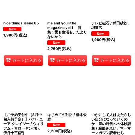
nice things.issue 85
me and you little
テレビ磁石 / 武田砂鉄、
magazine vol.1 特
堀道広
集：愛も生活も、たより
1,980
円
(税込)
ないから
1,980
円
(税込)
2,750
円
(税込)
カートに入れる
カートに入れる
カートに入れる
【ご予約受付中（8月中
はじめての砂浴 / 橋本俊
いかにして人はあたらし
旬入荷予定）】パパ・ユ
彦
い自分になっていくの
ーア クレイジー / ウィリ
か 皇の時代への体験談
アム・サローヤン(著)、
集 / 服部みれい、マーマ
2,200
円
(税込)
伊丹十三(訳)
ーマガジン読者たち