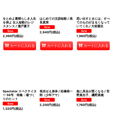
をとめよ素晴らしき人生
はじめての文語短歌 / 高
思い出すときには、すべ
を得よ 女人短歌のレジ
良真実
てのものがまるくなって
スタンス / 瀬戸夏子
いてくれ / 大前粟生
2,640
円
(税込)
2,090
円
(税込)
1,980
円
(税込)
カートに入れる
カートに入れる
カートに入れる
Spectator スペクテイタ
発光せえ身体 / 松橋裕一
急に具合が悪くなる / 宮
ー 56号 特集：場づく
郎（少年アヤ）
野真生子、磯野真穂
りのヒント
2,200
円
(税込)
1,760
円
(税込)
1,320
円
(税込)