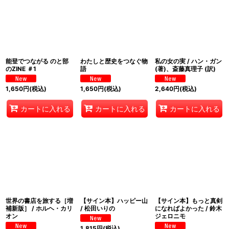
能登でつながる のと部
わたしと歴史をつなぐ物
私の女の実 / ハン・ガン
のZINE ＃1
語
(著)、斎藤真理子 (訳)
1,650
円
(税込)
1,650
円
(税込)
2,640
円
(税込)
カートに入れる
カートに入れる
カートに入れる
世界の書店を旅する［増
【サイン本】ハッピー山
【サイン本】もっと真剣
補新版］ / ホルヘ・カリ
/ 松田いりの
になればよかった / 鈴木
オン
ジェロニモ
1,815
円
(税込)