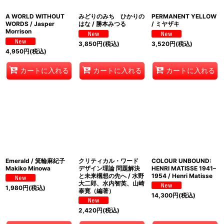
A WORLD WITHOUT
みどりのみち ひかりの
PERMANENT YELLOW
WORDS / Jasper
はな / 勝本みつる
/ ミヤザキ
Morrison
3,850
円
(税込)
3,520
円
(税込)
4,950
円
(税込)
カートに入れる
カートに入れる
カートに入れる
Emerald / 箕輪麻紀子
クリティカル・ワード
COLOUR UNBOUND:
Makiko Minowa
デザイン理論 問題解決
HENRI MATISSE 1941–
と未来構想の先へ / 水野
1954 / Henri Matisse
大二郎、水内智英、山崎
1,980
円
(税込)
泰寛（編著）
14,300
円
(税込)
2,420
円
(税込)