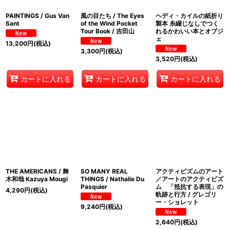
PAINTINGS / Gus Van
風の目たち / The Eyes
ヘディ・カイルの紙折り
Sant
of the Wind Pocket
製本 糸綴じなしでつく
Tour Book / 吉田山
れるかわいい本とオブジ
ェ
13,200
円
(税込)
3,300
円
(税込)
3,520
円
(税込)
カートに入れる
カートに入れる
カートに入れる
THE AMERICANS / 舞
SO MANY REAL
アクティビズムのアート
木和哉 Kazuya Mougi
THINGS / Nathalie Du
／アートのアクティビズ
Pasquier
ム 「抵抗する表現」の
4,290
円
(税込)
軌跡と行方 / グレゴリ
ー・ショレット
9,240
円
(税込)
2,640
円
(税込)