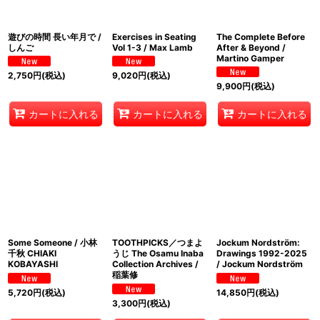
遊びの時間 長い年月で /
Exercises in Seating
The Complete Before
しんご
Vol 1-3 / Max Lamb
After & Beyond /
Martino Gamper
2,750
円
(税込)
9,020
円
(税込)
9,900
円
(税込)
カートに入れる
カートに入れる
カートに入れる
Some Someone / 小林
TOOTHPICKS／つまよ
Jockum Nordström:
千秋 CHIAKI
うじ The Osamu Inaba
Drawings 1992-2025
KOBAYASHI
Collection Archives /
/ Jockum Nordström
稲葉修
5,720
円
(税込)
14,850
円
(税込)
3,300
円
(税込)