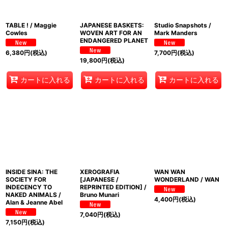
TABLE ! / Maggie
JAPANESE BASKETS:
Studio Snapshots /
Cowles
WOVEN ART FOR AN
Mark Manders
ENDANGERED PLANET
6,380
円
(税込)
7,700
円
(税込)
19,800
円
(税込)
カートに入れる
カートに入れる
カートに入れる
INSIDE SINA: THE
XEROGRAFIA
WAN WAN
SOCIETY FOR
[JAPANESE /
WONDERLAND / WAN
INDECENCY TO
REPRINTED EDITION] /
NAKED ANIMALS /
Bruno Munari
4,400
円
(税込)
Alan & Jeanne Abel
7,040
円
(税込)
7,150
円
(税込)