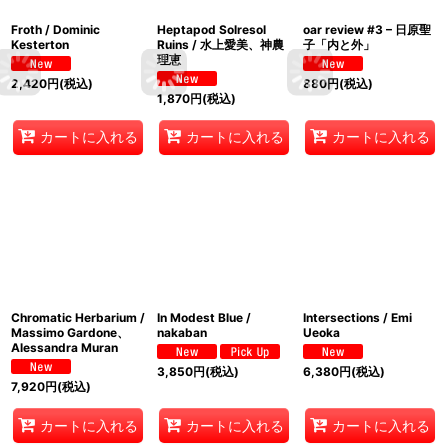
Froth / Dominic
Heptapod Solresol
oar review #3 – 日原聖
Kesterton
Ruins / 水上愛美、神農
子「内と外」
理恵
2,420
円
(税込)
880
円
(税込)
1,870
円
(税込)
カートに入れる
カートに入れる
カートに入れる
Chromatic Herbarium /
In Modest Blue /
Intersections / Emi
Massimo Gardone、
nakaban
Ueoka
Alessandra Muran
3,850
円
(税込)
6,380
円
(税込)
7,920
円
(税込)
カートに入れる
カートに入れる
カートに入れる