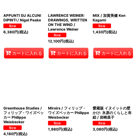
APPUNTI SU ALCUNI
LAWRENCE WEINER:
MIX / 加賀美健 Ken
DIPINTI / Nigel Peake
DRAWINGS, WRITTEN
Kagami
ON THE WIND /
Lawrence Weiner
6,380
円
(税込)
1,430
円
(税込)
12,100
円
(税込)
カートに入れる
カートに入れる
カートに入れる
Greenhouse Studies /
Miroirs / フィリップ・
愛蔵版 イヌイットの壁
フィリップ・ワイズベッ
ワイズベッカー Philippe
かけ: 氷原のくらしと布
カー Philippe
Weisbecker
絵 / 岩崎昌子
Weisbecker
1,980
円
(税込)
3,080
円
(税込)
4,180
円
(税込)