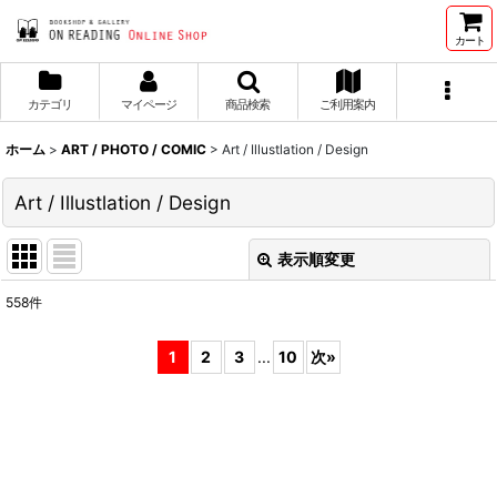
カート
カテゴリ
マイページ
商品検索
ご利用案内
ホーム
>
ART / PHOTO / COMIC
>
Art / Illustlation / Design
Art / Illustlation / Design
表示順変更
閉じる
558
件
表示数
:
1
2
3
...
10
次
»
並び順
:
絞り込む