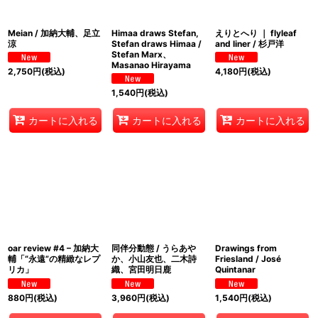
Meian / 加納大輔、足立
Himaa draws Stefan,
えりとへり ｜ flyleaf
涼
Stefan draws Himaa /
and liner / 杉戸洋
Stefan Marx、
Masanao Hirayama
2,750
円
(税込)
4,180
円
(税込)
1,540
円
(税込)
カートに入れる
カートに入れる
カートに入れる
oar review #4 – 加納大
同伴分動態 / うらあや
Drawings from
輔「“永遠”の精緻なレプ
か、小山友也、二木詩
Friesland / José
リカ」
織、宮田明日鹿
Quintanar
880
円
(税込)
3,960
円
(税込)
1,540
円
(税込)